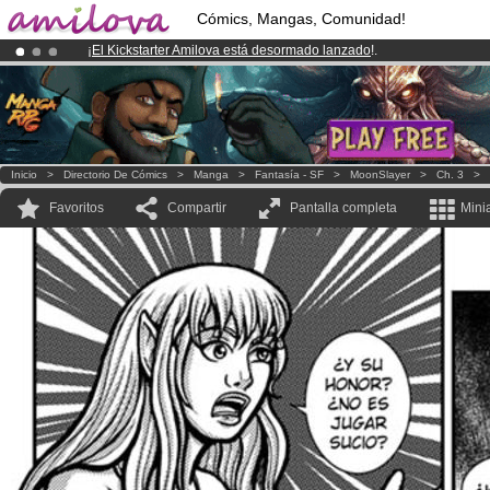
Cómics, Mangas, Comunidad!
¡
El Kickstarter Amilova está desormado lanzado
!.
¡Conviertete en Premium por
3.95 euros
al mes!
Hazte Premium ya
¡Ya tenemos 134393
miembros
y 1208
Cómics y Mangas!
.
Inicio
>
Directorio De Cómics
>
Manga
>
Fantasía - SF
>
MoonSlayer
>
Ch. 3
>
Favoritos
Compartir
Pantalla completa
Mini