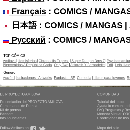
Français
: COMICS / MANGA
日本語
: COMICS / MANGAS 
Русский
: COMICS / MANGAS
TOP CÓMICS
Amilova
Hemisferios
Chronoctis Express
Super Dragon Bros Z
Psychomanti
Bienvenidos A República Gada
Only Two
Astaroth Y Bernadette
Edil
Leth Hat
Género
Acción
Ilustraciones - Artworks
Fantasía - SF
Comedia
Libros para jovenes
R
EL PROYECTO AMILOVA
COMUNIDAD
Presentación del PROYECTO AMILOVA
Tutorial del lector
Comentarios de Prensa
Ayuda la comunidad
Kit de prensa
FAQ.Preguntas y Re
Banners
Moneda Virtual: OR
Info Anunciantes
Condiciones de uso
Follow Amilova on
Mapa del sitio