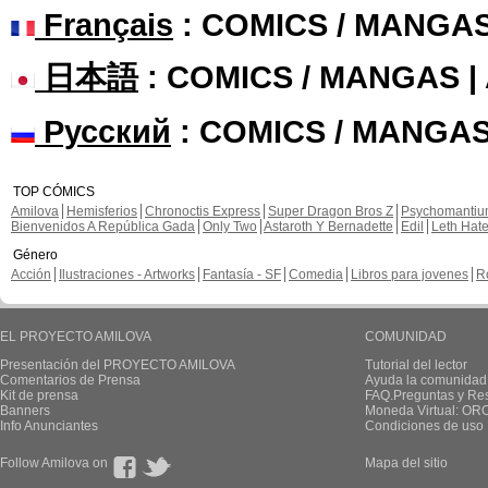
Français
: COMICS / MANGA
日本語
: COMICS / MANGAS 
Русский
: COMICS / MANGAS
TOP CÓMICS
Amilova
Hemisferios
Chronoctis Express
Super Dragon Bros Z
Psychomanti
Bienvenidos A República Gada
Only Two
Astaroth Y Bernadette
Edil
Leth Hat
Género
Acción
Ilustraciones - Artworks
Fantasía - SF
Comedia
Libros para jovenes
R
EL PROYECTO AMILOVA
COMUNIDAD
Presentación del PROYECTO AMILOVA
Tutorial del lector
Comentarios de Prensa
Ayuda la comunidad
Kit de prensa
FAQ.Preguntas y Re
Banners
Moneda Virtual: OR
Info Anunciantes
Condiciones de uso
Follow Amilova on
Mapa del sitio