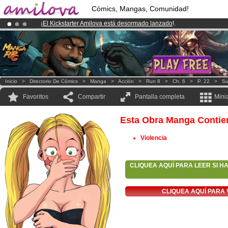
Cómics, Mangas, Comunidad!
¡
El Kickstarter Amilova está desormado lanzado
!.
¡Conviertete en Premium por
3.95 euros
al mes!
Hazte Premium ya
¡Ya tenemos 100000
miembros
y 1000
Cómics y Mangas!
.
Inicio
>
Directorio De Cómics
>
Manga
>
Acción
>
Run 8
>
Ch. 6
>
P. 22
>
Su
Favoritos
Compartir
Pantalla completa
Mini
Esta Obra Manga Contie
Violencia
CLIQUEA AQUÍ PARA LEER SI H
CLIQUEA AQUÍ PARA 