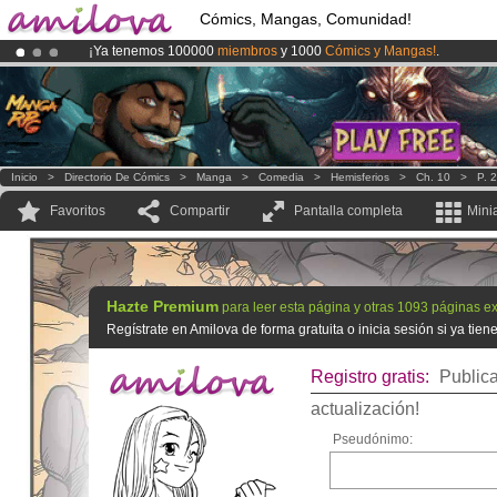
Cómics, Mangas, Comunidad!
¡Ya tenemos 100000
miembros
y 1000
Cómics y Mangas!
.
¡Conviertete en Premium por
3.95 euros
al mes!
Hazte Premium ya
¡
El Kickstarter Amilova está desormado lanzado
!.
Inicio
>
Directorio De Cómics
>
Manga
>
Comedia
>
Hemisferios
>
Ch. 10
>
P. 
Favoritos
Compartir
Pantalla completa
Mini
Hazte Premium
para leer esta página y otras 1093 páginas ex
Regístrate en Amilova de forma gratuita o inicia sesión si ya tie
Registro gratis:
Publica
actualización!
Pseudónimo: