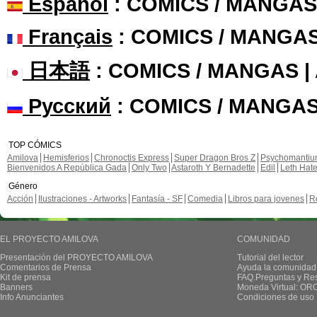
Español
: COMICS / MANGAS
Français
: COMICS / MANGA
日本語
: COMICS / MANGAS 
Русский
: COMICS / MANGAS
TOP CÓMICS
Amilova
Hemisferios
Chronoctis Express
Super Dragon Bros Z
Psychomanti
Bienvenidos A República Gada
Only Two
Astaroth Y Bernadette
Edil
Leth Hat
Género
Acción
Ilustraciones - Artworks
Fantasía - SF
Comedia
Libros para jovenes
R
EL PROYECTO AMILOVA
COMUNIDAD
Presentación del PROYECTO AMILOVA
Tutorial del lector
Comentarios de Prensa
Ayuda la comunidad
Kit de prensa
FAQ.Preguntas y Re
Banners
Moneda Virtual: OR
Info Anunciantes
Condiciones de uso