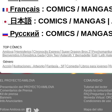
Français
: COMICS / MANGA
日本語
: COMICS / MANGAS 
Русский
: COMICS / MANGAS
TOP CÓMICS
Amilova
Hemisferios
Chronoctis Express
Super Dragon Bros Z
Psychomanti
Bienvenidos A República Gada
Only Two
Astaroth Y Bernadette
Edil
Leth Hat
Género
Acción
Ilustraciones - Artworks
Fantasía - SF
Comedia
Libros para jovenes
R
EL PROYECTO AMILOVA
COMUNIDAD
Presentación del PROYECTO AMILOVA
Tutorial del lector
Comentarios de Prensa
Ayuda la comunidad
Kit de prensa
FAQ.Preguntas y Re
Banners
Moneda Virtual: OR
Info Anunciantes
Condiciones de uso
Follow Amilova on
Mapa del sitio