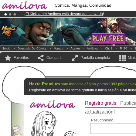
Cómics, Mangas, Comunidad!
¡
El Kickstarter Amilova está desormado lanzado
!.
¡Ya tenemos 134393
miembros
y 1208
Cómics y Mangas!
.
¡Conviertete en Premium por
3.95 euros
al mes!
Hazte Premium ya
Inicio
>
Directorio De Cómics
>
Manga
>
Acción
>
Amilova
>
Ch. 8
>
P. 20
>
S
Favoritos
Compartir
Pantalla completa
Mini
Hazte Premium
para leer esta página y otras 1093 páginas ex
Regístrate en Amilova de forma gratuita o inicia sesión si ya tie
Registro gratis:
Publica
actualización!
Pseudónimo: