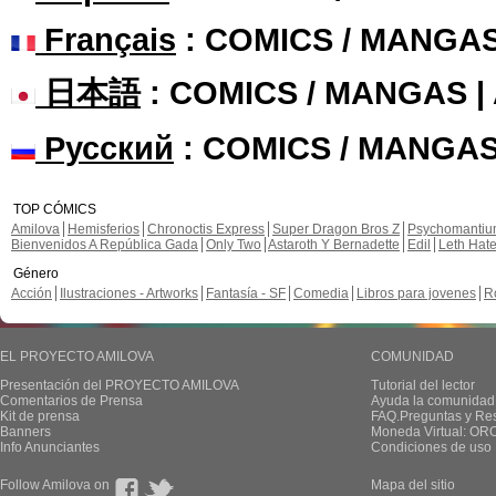
Français
: COMICS / MANGA
日本語
: COMICS / MANGAS 
Русский
: COMICS / MANGAS
TOP CÓMICS
Amilova
Hemisferios
Chronoctis Express
Super Dragon Bros Z
Psychomanti
Bienvenidos A República Gada
Only Two
Astaroth Y Bernadette
Edil
Leth Hat
Género
Acción
Ilustraciones - Artworks
Fantasía - SF
Comedia
Libros para jovenes
R
EL PROYECTO AMILOVA
COMUNIDAD
Presentación del PROYECTO AMILOVA
Tutorial del lector
Comentarios de Prensa
Ayuda la comunidad
Kit de prensa
FAQ.Preguntas y Re
Banners
Moneda Virtual: OR
Info Anunciantes
Condiciones de uso
Follow Amilova on
Mapa del sitio