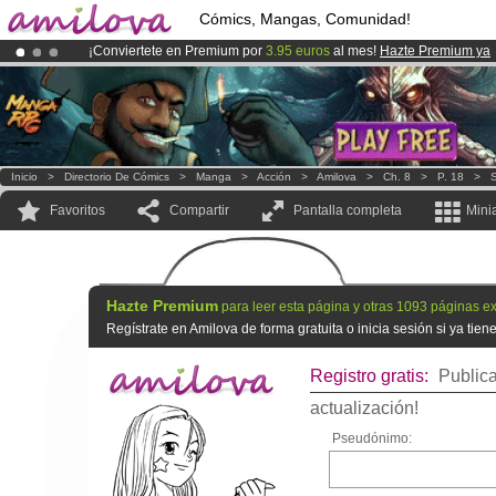
Cómics, Mangas, Comunidad!
¡Conviertete en Premium por
3.95 euros
al mes!
Hazte Premium ya
¡Ya tenemos 100000
miembros
y 1000
Cómics y Mangas!
.
¡
El Kickstarter Amilova está desormado lanzado
!.
Inicio
>
Directorio De Cómics
>
Manga
>
Acción
>
Amilova
>
Ch. 8
>
P. 18
>
S
Favoritos
Compartir
Pantalla completa
Mini
Hazte Premium
para leer esta página y otras 1093 páginas ex
Regístrate en Amilova de forma gratuita o inicia sesión si ya tie
Registro gratis:
Publica
actualización!
Pseudónimo: