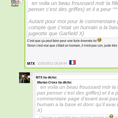
22
en voila un beau froussard mdr la fill
Autor
penser c'est des griffes) et il a peur ^^
Autant pour moi pour le commentaire p
compte que c'etait un humain a la base
jugeotte que Garfield X)
C'est que ça peut faire peur une furie énervée lol
Sinon c'est vrai que c'était un humain, il n'est pas con, juste tr
M7X
11/01/2012 18:26:44
M7X
ha dicho:
7
Marian Cross
ha dicho:
en voila un beau froussard mdr la fi
pas penser c'est des griffes) et il a
commentaire page d'avant avai pas 
humain a la base et donc qu'il avai 
X)
C'est que ça peut faire peur une furie énervée lol
Sin