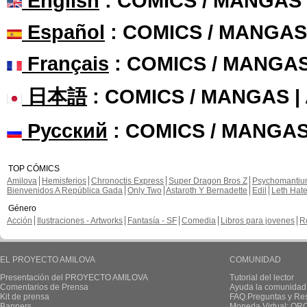
English
: COMICS / MANGAS
Español
: COMICS / MANGAS
Français
: COMICS / MANGA
日本語
: COMICS / MANGAS 
Русский
: COMICS / MANGAS
TOP CÓMICS
Amilova
Hemisferios
Chronoctis Express
Super Dragon Bros Z
Psychomanti
Bienvenidos A República Gada
Only Two
Astaroth Y Bernadette
Edil
Leth Hat
Género
Acción
Ilustraciones - Artworks
Fantasía - SF
Comedia
Libros para jovenes
R
EL PROYECTO AMILOVA
COMUNIDAD
Presentación del PROYECTO AMILOVA
Tutorial del lector
Comentarios de Prensa
Ayuda la comunidad
Kit de prensa
FAQ.Preguntas y Re
Banners
Moneda Virtual: OR