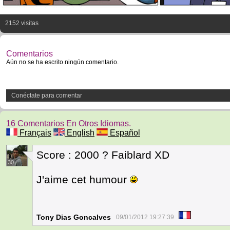
2152 visitas
Comentarios
Aún no se ha escrito ningún comentario.
Conéctate para comentar
16 Comentarios En Otros Idiomas.
Français
English
Español
Score : 2000 ? Faiblard XD
30
J'aime cet humour
Tony Dias Goncalves
09/01/2012 19:27:39