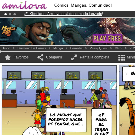
Cómics, Mangas, Comunidad!
¡
El Kickstarter Amilova está desormado lanzado
!.
¡Conviertete en Premium por
3.95 euros
al mes!
Hazte Premium ya
¡Ya tenemos 100000
miembros
y 1000
Cómics y Mangas!
.
Inicio
>
Directorio De Cómics
>
Manga
>
Comedia
>
Pussy Quest
>
Ch. 2
>
P. 2
Favoritos
Compartir
Pantalla completa
Mini
N
¿Y
lo menos que
podemos hacer
para
es tratar que...
el
terra
plén?