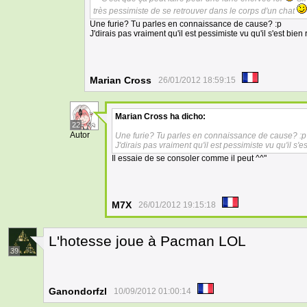
très pessimiste de se retrouver dans le corps d'un chat
Une furie? Tu parles en connaissance de cause? :p
J'dirais pas vraiment qu'il est pessimiste vu qu'il s'est bien
Marian Cross
26/01/2012 18:59:15
Marian Cross
ha dicho:
22
Autor
Une furie? Tu parles en connaissance de cause? :p
J'dirais pas vraiment qu'il est pessimiste vu qu'il s'e
Il essaie de se consoler comme il peut ^^"
M7X
26/01/2012 19:15:18
L'hotesse joue à Pacman LOL
39
Ganondorfzl
10/09/2012 01:00:14