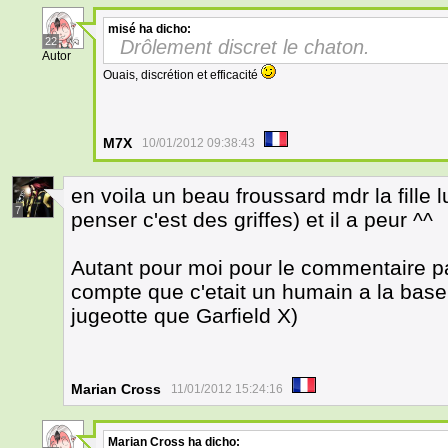
misé
ha dicho:
22
Drôlement discret le chaton.
Autor
Ouais, discrétion et efficacité
M7X
10/01/2012 09:38:43
en voila un beau froussard mdr la fille 
7
penser c'est des griffes) et il a peur ^^
Autant pour moi pour le commentaire pa
compte que c'etait un humain a la base 
jugeotte que Garfield X)
Marian Cross
11/01/2012 15:24:16
Marian Cross
ha dicho: