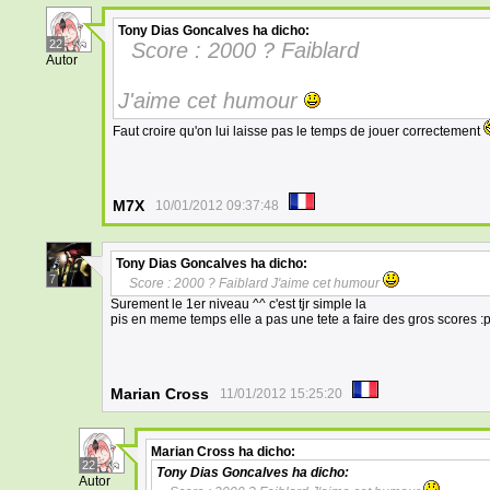
Tony Dias Goncalves
ha dicho:
22
Score : 2000 ? Faiblard
Autor
J'aime cet humour
Faut croire qu'on lui laisse pas le temps de jouer correctement
M7X
10/01/2012 09:37:48
Tony Dias Goncalves
ha dicho:
7
Score : 2000 ? Faiblard J'aime cet humour
Surement le 1er niveau ^^ c'est tjr simple la
pis en meme temps elle a pas une tete a faire des gros scores :
Marian Cross
11/01/2012 15:25:20
Marian Cross
ha dicho:
22
Tony Dias Goncalves
ha dicho:
Autor