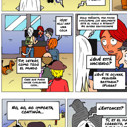
Hola señorita, por favor
¡Oye!
discúlpeme, ¿es realmente
allí hay
este el vuelo a Atenas?
una
No quiero equivocarme
cola
¿Qué está
Sip, detrás,
haciendo?
como todo
el mundo
¿Qué te ocurre,
pequeña
Cree que puede
bastarda?
hacer cualquier
¡¡Fuera!!
cosa...
No, no, no importa,
¿Entonces?
continúa...
Sí, es el v
correcto, 