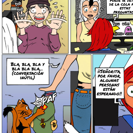
puede ir de
de la cola 
estas
pregunta
Bla, bla, bla y
bla bla bla...
¡¡Señorita,
(conversación
por favor,
inútil)
algunas
personas
están
esperando!!