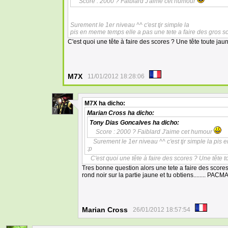
Score : 2000 ? Faiblard J'aime cet humour
Surement le 1er niveau ^^ c'est tjr simple la
pis en meme temps elle a pas une tete a faire des gros sc
C'est quoi une tête à faire des scores ? Une tête toute jaun
M7X
11/01/2012 18:28:06
M7X
ha dicho:
7
Marian Cross
ha dicho:
Tony Dias Goncalves
ha dicho:
Score : 2000 ? Faiblard J'aime cet humour
Surement le 1er niveau ^^ c'est tjr simple la pis
:p
C'est quoi une tête à faire des scores ? Une tête t
Tres bonne question alors une tete a faire des scores 
rond noir sur la partie jaune et tu obtiens........ PACM
Marian Cross
26/01/2012 18:57:54