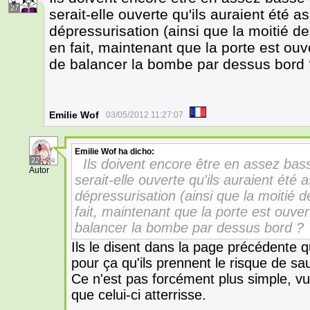
27
serait-elle ouverte qu'ils auraient été as
dépressurisation (ainsi que la moitié d
en fait, maintenant que la porte est ouv
de balancer la bombe par dessus bord 
Emilie Wof
03/05/2012 11:27:07
Emilie Wof
ha dicho:
22
Ils doivent encore être en assez bass
Autor
serait-elle ouverte qu'ils auraient été a
dépressurisation (ainsi que la moitié 
fait, maintenant que la porte est ouver
balancer la bombe par dessus bord ?
Ils le disent dans la page précédente qu'i
pour ça qu'ils prennent le risque de sau
Ce n'est pas forcément plus simple, vu q
que celui-ci atterrisse.