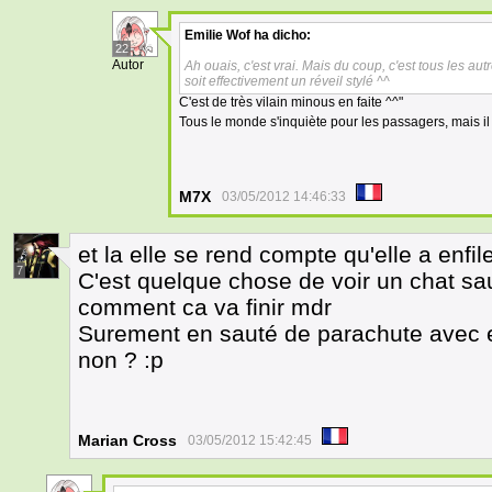
Emilie Wof
ha dicho:
22
Autor
Ah ouais, c'est vrai. Mais du coup, c'est tous les au
soit effectivement un réveil stylé ^^
C'est de très vilain minous en faite ^^"
Tous le monde s'inquiète pour les passagers, mais il f
M7X
03/05/2012 14:46:33
et la elle se rend compte qu'elle a enfile
7
C'est quelque chose de voir un chat 
comment ca va finir mdr
Surement en sauté de parachute avec ex
non ? :p
Marian Cross
03/05/2012 15:42:45