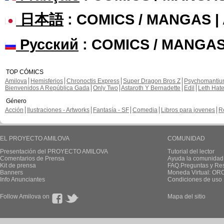
日本語
: COMICS / MANGAS 
Русский
: COMICS / MANGAS
TOP CÓMICS
Amilova
Hemisferios
Chronoctis Express
Super Dragon Bros Z
Psychomanti
Bienvenidos A República Gada
Only Two
Astaroth Y Bernadette
Edil
Leth Hat
Género
Acción
Ilustraciones - Artworks
Fantasía - SF
Comedia
Libros para jovenes
R
EL PROYECTO AMILOVA
COMUNIDAD
Presentación del PROYECTO AMILOVA
Tutorial del lector
Comentarios de Prensa
Ayuda la comunidad
Kit de prensa
FAQ.Preguntas y Re
Banners
Moneda Virtual: OR
Info Anunciantes
Condiciones de uso
Follow Amilova on
Mapa del sitio