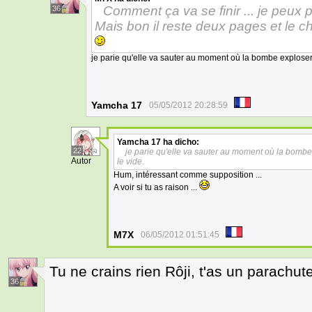
Comment ça va se finir ... je peux pa
36
Mais bon il reste deux pages et le cha
je parie qu'elle va sauter au moment où la bombe exploser, 
Yamcha 17
05/05/2012 20:28:59
Yamcha 17
ha dicho:
22
je parie qu'elle va sauter au moment où la bombe e
Autor
le vide.
Hum, intéressant comme supposition ...
A voir si tu as raison ...
M7X
06/05/2012 01:51:45
Tu ne crains rien Rôji, t'as un parachute
36