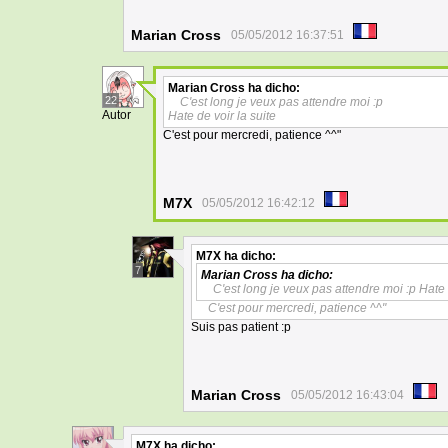
Marian Cross
05/05/2012 16:37:51
Marian Cross
ha dicho:
22
C'est long je veux pas attendre moi :p
Autor
Hate de voir la suite
C'est pour mercredi, patience ^^"
M7X
05/05/2012 16:42:12
M7X
ha dicho:
7
Marian Cross
ha dicho:
C'est long je veux pas attendre moi :p Hate 
C'est pour mercredi, patience ^^"
Suis pas patient :p
Marian Cross
05/05/2012 16:43:04
M7X
ha dicho: