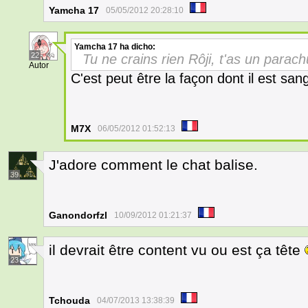
Yamcha 17
05/05/2012 20:28:10
Yamcha 17
ha dicho:
22
Tu ne crains rien Rôji, t'as un parach
Autor
C'est peut être la façon dont il est sanglé
M7X
06/05/2012 01:52:13
J'adore comment le chat balise.
39
Ganondorfzl
10/09/2012 01:21:37
il devrait être content vu ou est ça tête
23
Tchouda
04/07/2013 13:38:39