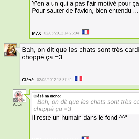
Y'en a un qui a pas l'air motivé pour ça 
Pour sauter de l'avion, bien entendu ...
M7X
02/05/2012 14:26:04
Bah, on dit que les chats sont très car
4
choppé ça =3
Clésé
02/05/2012 18:37:41
Clésé
ha dicho:
22
Bah, on dit que les chats sont très 
Autor
choppé ça =3
Il reste un humain dans le fond ^^"