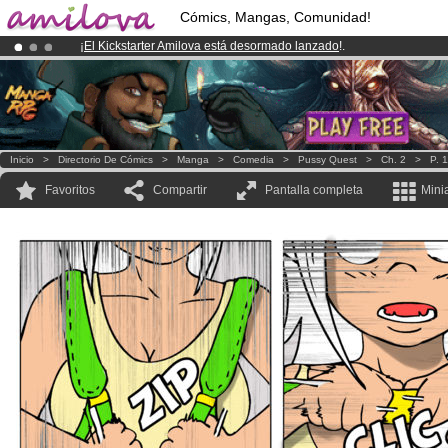
Cómics, Mangas, Comunidad!
¡
El Kickstarter Amilova está desormado lanzado
!.
¡Conviertete en Premium por
3.95 euros
al mes!
Hazte Premium ya
¡Ya tenemos 100000
miembros
y 1000
Cómics y Mangas!
.
Inicio
>
Directorio De Cómics
>
Manga
>
Comedia
>
Pussy Quest
>
Ch. 2
>
P. 
Favoritos
Compartir
Pantalla completa
Mini