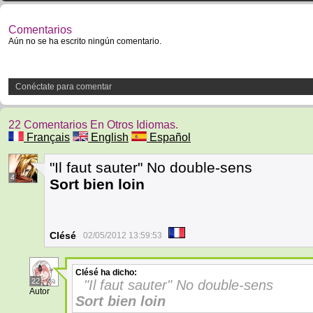
Comentarios
Aún no se ha escrito ningún comentario.
Conéctate para comentar
22 Comentarios En Otros Idiomas.
Français
English
Español
"Il faut sauter" No double-sens
4
Sort bien loin
Clésé
02/05/2012 13:59:53
Clésé
ha dicho:
22
"Il faut sauter" No double-sens
Autor
Sort bien loin