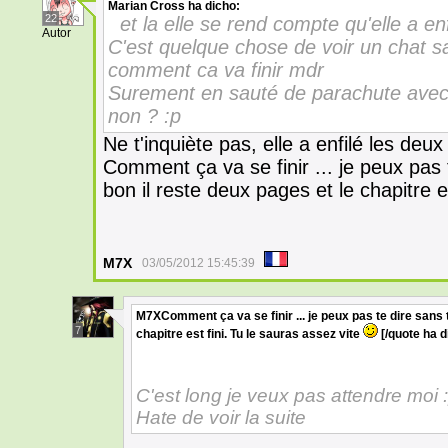
Marian Cross
ha dicho:
22
et la elle se rend compte qu'elle a enf
Autor
C'est quelque chose de voir un chat
comment ca va finir mdr
Surement en sauté de parachute avec e
non ? :p
Ne t'inquiète pas, elle a enfilé les deux
Comment ça va se finir ... je peux pas t
bon il reste deux pages et le chapitre e
M7X
03/05/2012 15:45:39
M7XComment ça va se finir ... je peux pas te dire sans te
7
chapitre est fini. Tu le sauras assez vite
[/quote
ha d
C'est long je veux pas attendre moi 
Hate de voir la suite