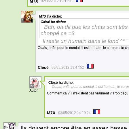
M7X
02/05/2012 19:11:31
M7X
ha dicho:
4
Clésé
ha dicho:
Bah, on dit que les chats sont trè
choppé ça =3
Il reste un humain dans le fond ^^"
Ouais, enfin pour le mental, il est humain, le corps reste c
Clésé
03/05/2012 13:47:52
Clésé
ha dicho:
22
Ouais, enfin pour le mental, il est humain, le cor
Autor
Comment ça ? Il n'existent pas vraiment ? Trop déçu .
M7X
03/05/2012 14:19:24
Ils doivent encore être en assez basse a