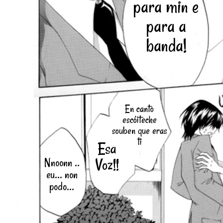
para min e
para a
banda!
En canto
escóiteche
souben que eras
ti
Esa
Voz!!
Nnoonn ..
eu... non
podo...