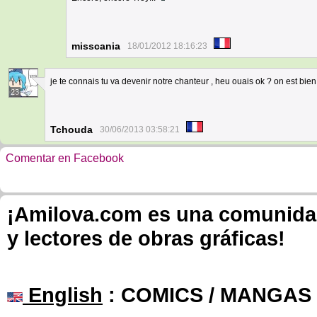
misscania
18/01/2012 18:16:23
je te connais tu va devenir notre chanteur , heu ouais ok ? on est bi
23
Tchouda
30/06/2013 03:58:21
Comentar en Facebook
¡Amilova.com es una comunidad 
y lectores de obras gráficas!
English
: COMICS / MANGAS