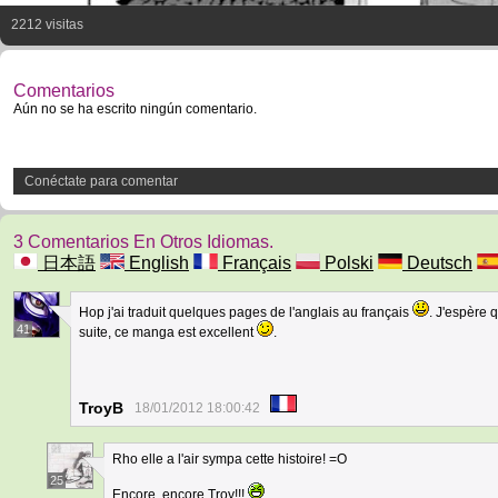
2212 visitas
Comentarios
Aún no se ha escrito ningún comentario.
Conéctate para comentar
3 Comentarios En Otros Idiomas.
日本語
English
Français
Polski
Deutsch
Hop j'ai traduit quelques pages de l'anglais au français
. J'espère 
41
suite, ce manga est excellent
.
TroyB
18/01/2012 18:00:42
Rho elle a l'air sympa cette histoire! =O
25
Encore, encore Troy!!!