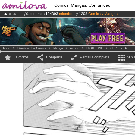
Cómics, Mangas, Comunidad!
¡Ya tenemos 134393
miembros
y 1208
Cómics y Mangas!
.
¡
El Kickstarter Amilova está desormado lanzado
!.
¡Conviertete en Premium por
3.95 euros
al mes!
Hazte Premium ya
Inicio
>
Directorio De Cómics
>
Manga
>
Acción
>
HIGH TUNE
>
Ch. 1
>
P. 6
Favoritos
Compartir
Pantalla completa
Mini