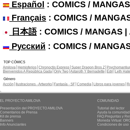
Español
: COMICS / MANGAS
Français
: COMICS / MANGA
日本語
: COMICS / MANGAS 
Русский
: COMICS / MANGAS
TOP CÓMICS
Amilova
Hemisferios
Chronoctis Express
Super Dragon Bros Z
Psychomanti
Bienvenidos A República Gada
Only Two
Astaroth Y Bernadette
Edil
Leth Hat
Género
Acción
Ilustraciones - Artworks
Fantasía - SF
Comedia
Libros para jovenes
R
EL PROYECTO AMILOVA
COMUNIDAD
Presentación del PROYECTO AMILOVA
Tutorial del lector
Comentarios de Prensa
Ayuda la comunidad
Kit de prensa
FAQ.Preguntas y Re
Banners
Moneda Virtual: OR
Info Anunciantes
Condiciones de uso