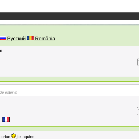
Русский
România
yn
 de esteryn
a tortue
jte taquine