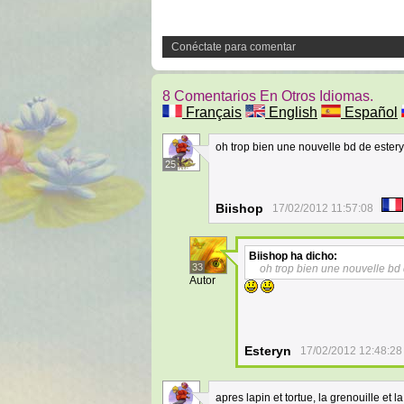
Conéctate para comentar
8 Comentarios En Otros Idiomas.
Français
English
Español
oh trop bien une nouvelle bd de ester
25
Biishop
17/02/2012 11:57:08
Biishop
ha dicho:
33
oh trop bien une nouvelle bd
Autor
Esteryn
17/02/2012 12:48:28
apres lapin et tortue, la grenouille et l