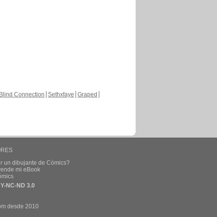
Blind Connection
Sethxfaye
Graped
ORES
r un dibujante de Cómics?
 vende mi eBook
ómics
Y-NC-ND 3.0
om desde 2010