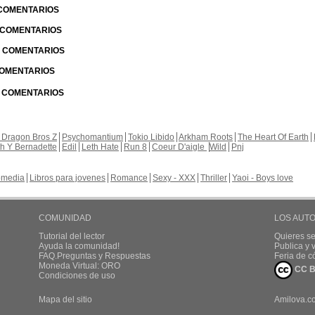
 COMENTARIOS
| COMENTARIOS
 | COMENTARIOS
 COMENTARIOS
| COMENTARIOS
 Dragon Bros Z
Psychomantium
Tokio Libido
Arkham Roots
The Heart Of Earth
th Y Bernadette
Edil
Leth Hate
Run 8
Coeur D'aigle
Wild
Pnj
media
Libros para jovenes
Romance
Sexy - XXX
Thriller
Yaoi - Boys love
COMUNIDAD
LOS AUT
Tutorial del lector
Quieres se
Ayuda la comunidad!
Publica y
FAQ.Preguntas y Respuestas
Feria de c
Moneda Virtual: ORO
CC B
Condiciones de uso
Mapa del sitio
Amilova.c