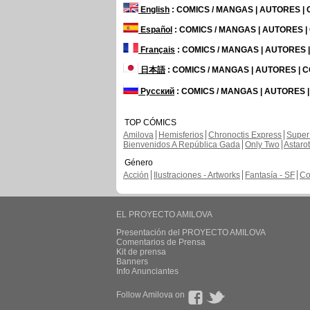
English
: COMICS / MANGAS | AUTORES |
Español
: COMICS / MANGAS | AUTORES 
Français
: COMICS / MANGAS | AUTORES
日本語
: COMICS / MANGAS | AUTORES |
Русский
: COMICS / MANGAS | AUTORES 
TOP CÓMICS
Amilova
Hemisferios
Chronoctis Express
Super
Bienvenidos A República Gada
Only Two
Astaro
Género
Acción
Ilustraciones - Artworks
Fantasía - SF
Co
EL PROYECTO AMILOVA
Presentación del PROYECTO AMILOVA
Comentarios de Prensa
Kit de prensa
Banners
Info Anunciantes
Follow Amilova on