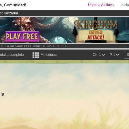
s, Comunidad!
Únete a Amilova
Inici
ado lanzado
!.
uros
al mes!
Hazte Premium ya
00
Cómics y Mangas!
.
>
La Grenouille Et La Tortue
>
Ch. 1
>
P. 1
ntalla completa
Miniaturas
Ch. 1
P. 1
S
 la