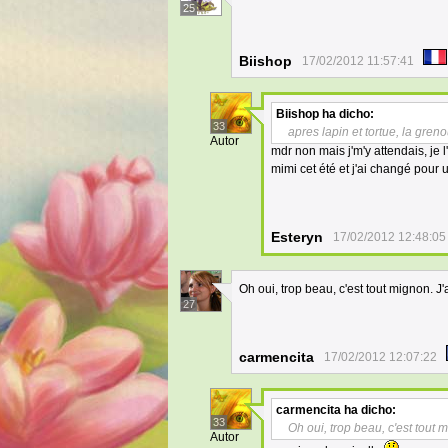
25
Biishop
17/02/2012 11:57:41
Biishop
ha dicho:
33
apres lapin et tortue, la greno
Autor
mdr non mais j'm'y attendais, je 
mimi cet été et j'ai changé pour 
Esteryn
17/02/2012 12:48:05
Oh oui, trop beau, c'est tout mignon. J
27
carmencita
17/02/2012 12:07:22
carmencita
ha dicho:
33
Oh oui, trop beau, c'est tout 
Autor