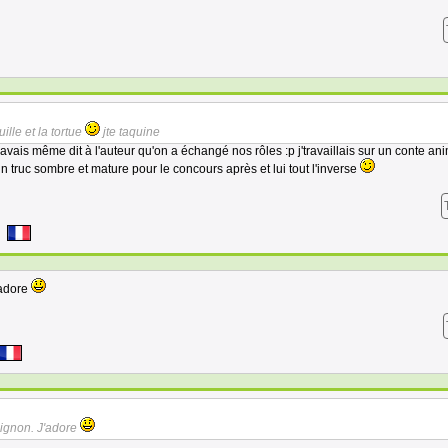
uille et la tortue
jte taquine
l'avais même dit à l'auteur qu'on a échangé nos rôles :p j'travaillais sur un conte ani
un truc sombre et mature pour le concours après et lui tout l'inverse
'adore
mignon. J'adore