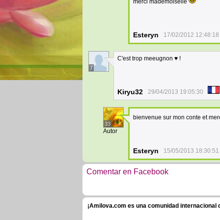
merci mademoiselle
Esteryn
17/02/2012 12:48:18
C'est trop meeugnon ♥ !
7
Kiryu32
29/04/2013 19:05:30
bienvenue sur mon conte et merc
33
Autor
Esteryn
15/05/2013 18:30:51
Comentar en Facebook
¡Amilova.com es una comunidad internacional de