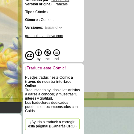
Traducido por :
smebarack
Versión original:
Français
Tipo :
Cómics
Género :
Comedia
Versiones:
Español
grenouille.amilova.com
by
nc
nd
¡Traduce este Cómic!
Puedes traducir este Cómic
a
través de nuestra interface
Online
.
Traduciendo ayudas a los artistas
a darse a conocer, y muestras tu
interés y gratitud.
Los traductores dedicados
pueden ser recompensados con
Golds.
¡Ayuda a traducir o corregir
esta página! (¡Ganarás ORO!)