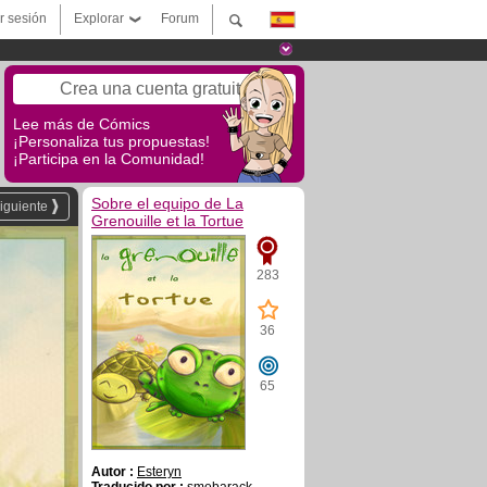
ar sesión
Explorar
Forum
Crea una cuenta gratuita
Lee más de Cómics
¡Personaliza tus propuestas!
¡Participa en la Comunidad!
Sobre el equipo de La
iguiente
Grenouille et la Tortue
283
36
65
Autor :
Esteryn