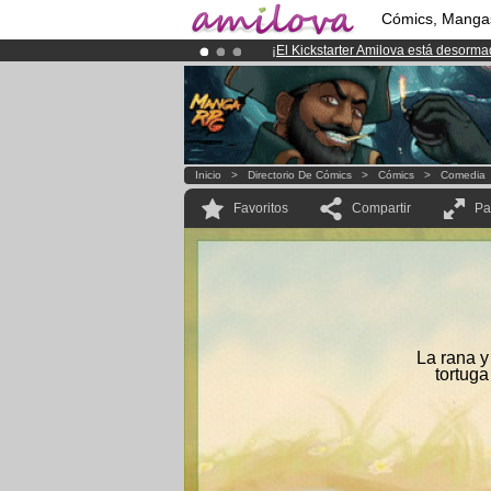
Cómics, Manga
¡
El Kickstarter Amilova está desorm
¡Conviertete en Premium por
3.95 e
¡Ya tenemos 100000
miembros
y 10
Inicio
>
Directorio De Cómics
>
Cómics
>
Comedia
Favoritos
Compartir
Pa
La rana y
tortuga