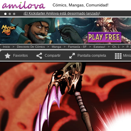
Cómics, Mangas, Comunidad!
¡
El Kickstarter Amilova está desormado lanzado
!.
¡Ya tenemos 100000
miembros
y 1000
Cómics y Mangas!
.
¡Conviertete en Premium por
3.95 euros
al mes!
Hazte Premium ya
Inicio
>
Directorio De Cómics
>
Manga
>
Fantasía - SF
>
Eatatau!
>
Ch. 1
>
P. 
Favoritos
Compartir
Pantalla completa
Mini