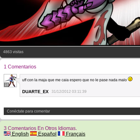
4863 visitas
1 Comentarios
uff con la maja que me caia espero que no le pase nada malo
15
DUARTE_EX
31/12/2012 03:11:39
Conéctate para comentar
3 Comentarios En Otros Idiomas.
English
Español
Français