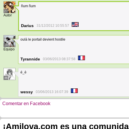
ñum ñum
22
Autor
Darius
31/12/2012 10:55:57
oulà le portail devient hostile
28
Equipo
Tyrannide
03/06/2013 08:37:58
é_è
46
wessy
03/06/2013 16:07:39
Comentar en Facebook
¡Amilova.com es una comunidad 