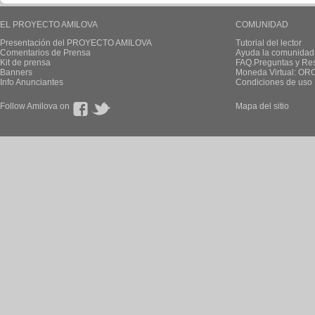
EL PROYECTO AMILOVA
COMUNIDAD
Presentación del PROYECTO AMILOVA
Tutorial del lector
Comentarios de Prensa
Ayuda la comunidad
Kit de prensa
FAQ.Preguntas y Re
Banners
Moneda Virtual: OR
Info Anunciantes
Condiciones de uso
Follow Amilova on
Mapa del sitio