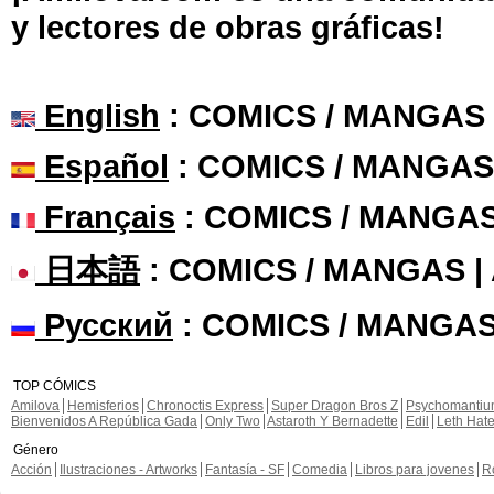
y lectores de obras gráficas!
English
: COMICS / MANGAS
Español
: COMICS / MANGAS
Français
: COMICS / MANGA
日本語
: COMICS / MANGAS 
Русский
: COMICS / MANGAS
TOP CÓMICS
Amilova
Hemisferios
Chronoctis Express
Super Dragon Bros Z
Psychomanti
Bienvenidos A República Gada
Only Two
Astaroth Y Bernadette
Edil
Leth Hat
Género
Acción
Ilustraciones - Artworks
Fantasía - SF
Comedia
Libros para jovenes
R