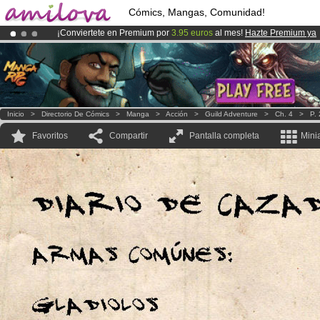
Cómics, Mangas, Comunidad!
¡Conviertete en Premium por
3.95 euros
al mes!
Hazte Premium ya
¡
El Kickstarter Amilova está desormado lanzado
!.
¡Ya tenemos 100000
miembros
y 1000
Cómics y Mangas!
.
Inicio
>
Directorio De Cómics
>
Manga
>
Acción
>
Guild Adventure
>
Ch. 4
>
P.
Favoritos
Compartir
Pantalla completa
Mini