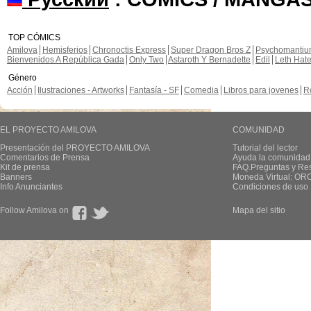
TOP CÓMICS
Amilova
Hemisferios
Chronoctis Express
Super Dragon Bros Z
Psychomanti
Bienvenidos A República Gada
Only Two
Astaroth Y Bernadette
Edil
Leth Hat
Género
Acción
Ilustraciones - Artworks
Fantasía - SF
Comedia
Libros para jovenes
R
EL PROYECTO AMILOVA
COMUNIDAD
Presentación del PROYECTO AMILOVA
Tutorial del lector
Comentarios de Prensa
Ayuda la comunidad
Kit de prensa
FAQ.Preguntas y Re
Banners
Moneda Virtual: OR
Info Anunciantes
Condiciones de uso
Follow Amilova on
Mapa del sitio