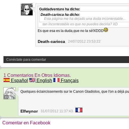
Guildadventure
ha dicho:
30
Death-carioca
ha dicho:
Esta página me ha dejado una duda incontestable...
tan incontestable es que no puedes decirla? XD
Es que esa es la duda,que no la sé!XDDD
Death-carioca
24/07/2012 23:53:22
Conéctate para comentar
1 Comentarios En Otros Idiomas.
Español
English
Français
Quelques éclaircissements sur le Canon Gladiolos, que l'on a déjà pu
33
Elfwynor
31/07/2012 11:37:43
Comentar en Facebook