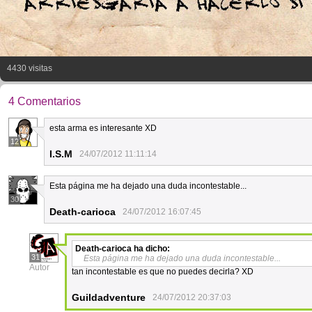
4430 visitas
4 Comentarios
esta arma es interesante XD
12
I.S.M
24/07/2012 11:11:14
Esta página me ha dejado una duda incontestable...
30
Death-carioca
24/07/2012 16:07:45
Death-carioca
ha dicho:
31
Esta página me ha dejado una duda incontestable...
Autor
tan incontestable es que no puedes decirla? XD
Guildadventure
24/07/2012 20:37:03