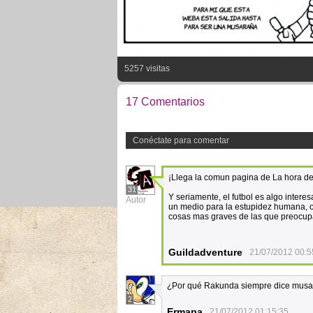
5257 visitas
17 Comentarios
Conéctate para comentar
¡Llega la comun pagina de La hora de 
31
Y seriamente, el futbol es algo intere
Autor
un medio para la estupidez humana, od
cosas mas graves de las que preocup
Guildadventure
21/07/2012 00:5
¿Por qué Rakunda siempre dice mus
2
Ermapa
21/07/2012 01:15:35