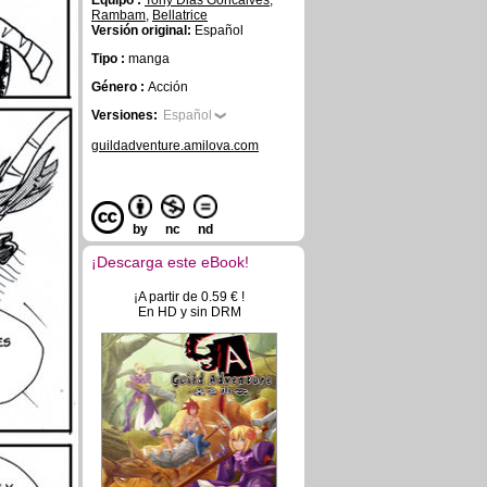
Equipo :
Tony Dias Goncalves
,
Rambam
,
Bellatrice
Versión original:
Español
Tipo :
manga
Género :
Acción
Versiones:
Español
guildadventure.amilova.com
by
nc
nd
¡Descarga este eBook!
¡A partir de 0.59 € !
En HD y sin DRM