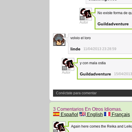
No existe forma de qu
31
Autor
Guildadventure
volvio el loro
5
linde
11/04/2013 23:28:59
y con mala ostia
31
Autor
Guildadventure
15/04/2013
Conéctate para comentar
3 Comentarios En Otros Idiomas.
Español
English
Français
Again here comes the Reika and Leika 
31