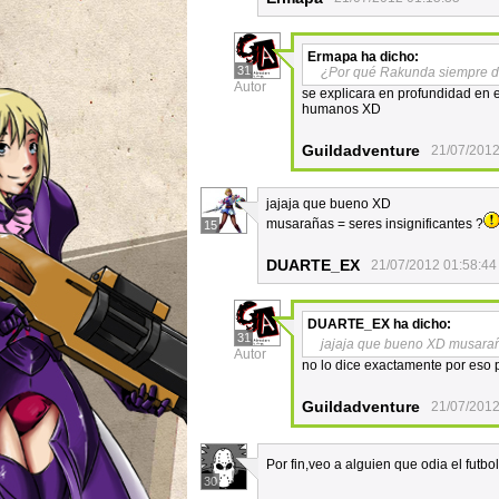
Ermapa
ha dicho:
31
¿Por qué Rakunda siempre 
Autor
se explicara en profundidad en e
humanos XD
Guildadventure
21/07/2012
jajaja que bueno XD
musarañas = seres insignificantes ?
15
DUARTE_EX
21/07/2012 01:58:44
DUARTE_EX
ha dicho:
31
jajaja que bueno XD musaraña
Autor
no lo dice exactamente por eso
Guildadventure
21/07/2012
Por fin,veo a alguien que odia el futbo
30