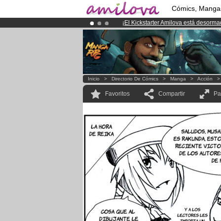
Cómics, Manga
¡
El Kickstarter Amilova está desorm
¡Ya tenemos 100000
miembros
y 10
¡Conviertete en Premium por
3.95 e
Inicio
>
Directorio De Cómics
>
Manga
>
Acción
Favoritos
Compartir
Pa