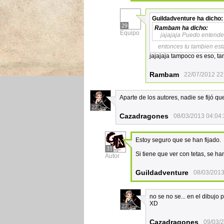
Guildadventure
ha dicho:
29
Rambam
ha dicho:
Equipo
jajajaja Puedo entende
entonces tu tambien est
jajajaja tampoco es eso, ta
Rambam
22/07/2012 22
Aparte de los autores, nadie se fijó q
27
Cazadragones
08/03/2013 04:04
Estoy seguro que se han fijado.
31
Si tiene que ver con tetas, se ha
Autor
Guildadventure
08/03/2013
no se no se... en el dibujo
XD
27
Cazadragones
09/03/