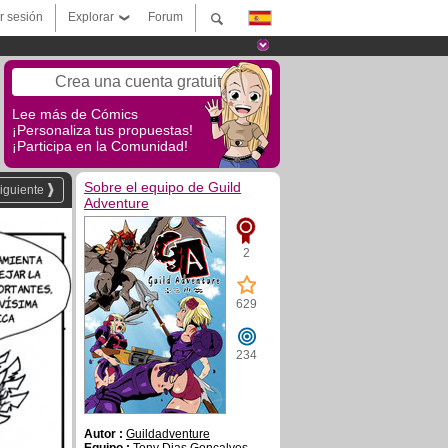
ar sesión
Explorar
Forum
Crea una cuenta gratuita
Lee más de Cómics
¡Personaliza tus propuestas!
¡Participa en la Comunidad!
Sobre el equipo de Guild
iguiente
Adventure
2
629
234
Autor :
Guildadventure