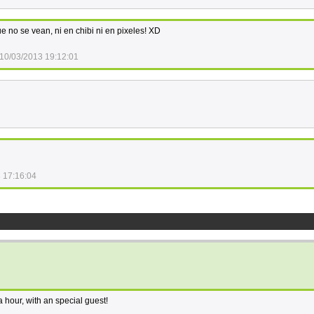
e no se vean, ni en chibi ni en pixeles! XD
10/03/2013 19:12:01
 17:16:04
hour, with an special guest!