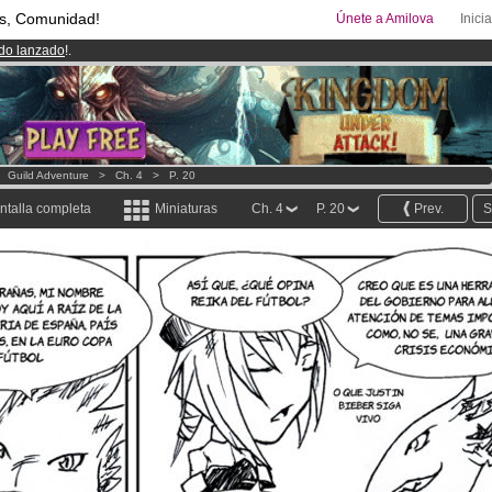
s, Comunidad!
Únete a Amilova
Inici
ado lanzado
!.
00
Cómics y Mangas!
.
uros
al mes!
Hazte Premium ya
>
Guild Adventure
>
Ch. 4
>
P. 20
ntalla completa
Miniaturas
Ch. 4
P. 20
Prev.
S