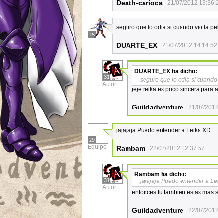
Death-carioca
21/07/2012 13:36:
seguro que lo odia si cuando vio la pe
15
DUARTE_EX
21/07/2012 14:14:52
DUARTE_EX
ha dicho:
31
seguro que lo odia si cuando 
Autor
jeje reika es poco sincera para
Guildadventure
21/07/2012
jajajaja Puedo entender a Leika XD
29
Equipo
Rambam
22/07/2012 12:37:57
Rambam
ha dicho:
31
jajajaja Puedo entender a Le
Autor
entonces tu tambien estas mas s
Guildadventure
22/07/2012