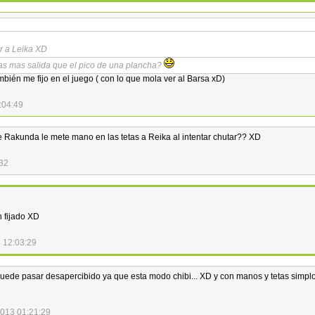
r a Leika XD
as mas salida que el pico de una plancha?
mbién me fijo en el juego ( con lo que mola ver al Barsa xD)
:04:49
ue Rakunda le mete mano en las tetas a Reika al intentar chutar?? XD
:32
n fijado XD
 12:03:29
 puede pasar desapercibido ya que esta modo chibi... XD y con manos y tetas simplo
2013 01:21:29