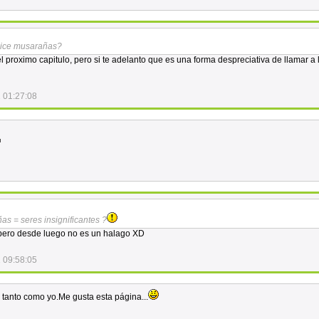
dice musarañas?
l proximo capitulo, pero si te adelanto que es una forma despreciativa de llamar a 
 01:27:08
s = seres insignificantes ?
 pero desde luego no es un halago XD
 09:58:05
l tanto como yo.Me gusta esta página...