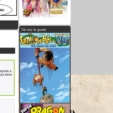
Tal vez te guste
deporte a
ais tiene