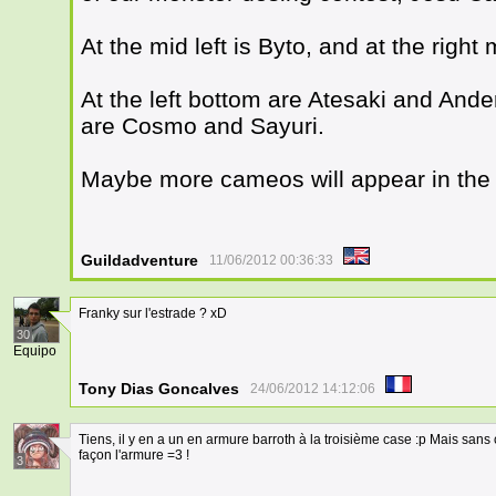
At the mid left is Byto, and at the right
At the left bottom are Atesaki and Ande
are Cosmo and Sayuri.
Maybe more cameos will appear in the
Guildadventure
11/06/2012 00:36:33
Franky sur l'estrade ? xD
30
Equipo
Tony Dias Goncalves
24/06/2012 14:12:06
Tiens, il y en a un en armure barroth à la troisième case :p Mais sans 
façon l'armure =3 !
3