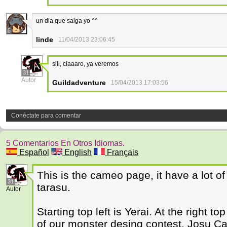
un dia que salga yo ^^
5
linde
11/04/2013 23:06:45
siii, claaaro, ya veremos
31
Autor
Guildadventure
15/04/2013 17:03:56
Conéctate para comentar
5 Comentarios En Otros Idiomas.
Español
English
Français
This is the cameo page, it have a lot 
31
tarasu.
Autor
Starting top left is Yerai. At the right t
of our monster desing contest, Josu Ca