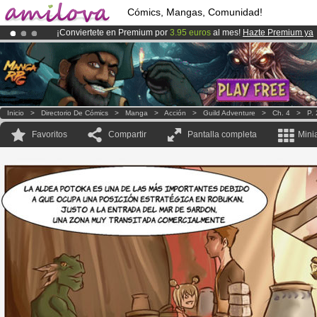
Cómics, Mangas, Comunidad!
¡Conviertete en Premium por
3.95 euros
al mes!
Hazte Premium ya
¡
El Kickstarter Amilova está desormado lanzado
!.
¡Ya tenemos 134393
miembros
y 1208
Cómics y Mangas!
.
Inicio
>
Directorio De Cómics
>
Manga
>
Acción
>
Guild Adventure
>
Ch. 4
>
P. 
Favoritos
Compartir
Pantalla completa
Mini