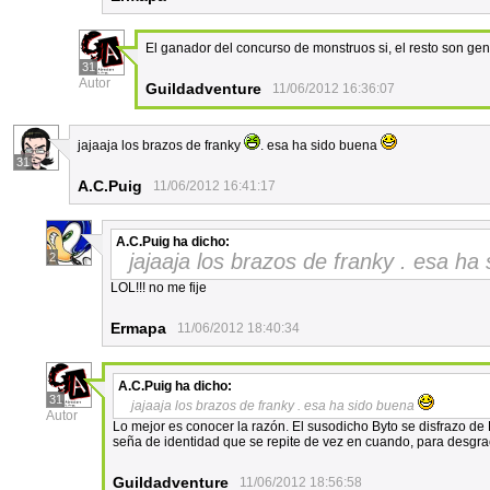
El ganador del concurso de monstruos si, el resto son gen
31
Autor
Guildadventure
11/06/2012 16:36:07
jajaaja los brazos de franky
. esa ha sido buena
31
A.C.Puig
11/06/2012 16:41:17
A.C.Puig
ha dicho:
jajaaja los brazos de franky . esa h
2
LOL!!! no me fije
Ermapa
11/06/2012 18:40:34
A.C.Puig
ha dicho:
31
jajaaja los brazos de franky . esa ha sido buena
Autor
Lo mejor es conocer la razón. El susodicho Byto se disfrazo d
seña de identidad que se repite de vez en cuando, para desgra
Guildadventure
11/06/2012 18:56:58