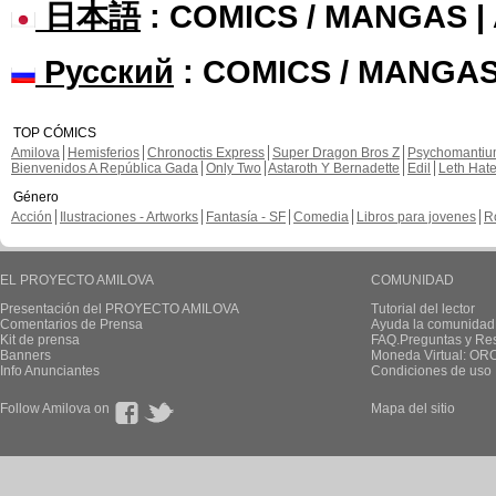
日本語
: COMICS / MANGAS 
Русский
: COMICS / MANGAS
TOP CÓMICS
Amilova
Hemisferios
Chronoctis Express
Super Dragon Bros Z
Psychomanti
Bienvenidos A República Gada
Only Two
Astaroth Y Bernadette
Edil
Leth Hat
Género
Acción
Ilustraciones - Artworks
Fantasía - SF
Comedia
Libros para jovenes
R
EL PROYECTO AMILOVA
COMUNIDAD
Presentación del PROYECTO AMILOVA
Tutorial del lector
Comentarios de Prensa
Ayuda la comunidad
Kit de prensa
FAQ.Preguntas y Re
Banners
Moneda Virtual: OR
Info Anunciantes
Condiciones de uso
Follow Amilova on
Mapa del sitio