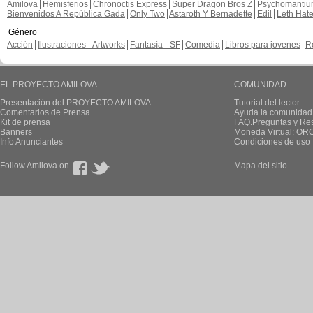
Amilova
Hemisferios
Chronoctis Express
Super Dragon Bros Z
Psychomanti
Bienvenidos A República Gada
Only Two
Astaroth Y Bernadette
Edil
Leth Hat
Género
Acción
Ilustraciones - Artworks
Fantasía - SF
Comedia
Libros para jovenes
R
EL PROYECTO AMILOVA
COMUNIDAD
Presentación del PROYECTO AMILOVA
Tutorial del lector
Comentarios de Prensa
Ayuda la comunidad
Kit de prensa
FAQ.Preguntas y Re
Banners
Moneda Virtual: OR
Info Anunciantes
Condiciones de uso
Follow Amilova on
Mapa del sitio