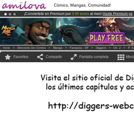
Cómics, Mangas, Comunidad!
¡Conviertete en Premium por
3.95 euros
al mes!
Hazte Premium ya
¡Ya tenemos 100000
miembros
y 1000
Cómics y Mangas!
.
¡
El Kickstarter Amilova está desormado lanzado
!.
Inicio
>
Directorio De Cómics
>
Manga
>
Fantasía - SF
>
Diggers
>
Ch. 2
>
P. 4
Favoritos
Compartir
Pantalla completa
Mini