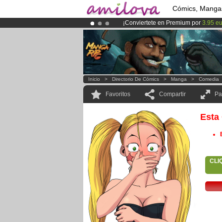
Cómics, Manga
¡Conviertete en Premium por
3.95 e
¡Ya tenemos 100000
miembros
y 10
¡
El Kickstarter Amilova está desorm
Inicio
>
Directorio De Cómics
>
Manga
>
Comedia
Favoritos
Compartir
Pa
Esta
CLI