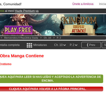
s, Comunidad!
Únete a Amilova
Inici
uros
al mes!
Hazte Premium ya
00
Cómics y Mangas!
.
ado lanzado
!.
>
Bienvenidos A República Gada
>
Ch. 10
>
P. 2
ntalla completa
Miniaturas
Ch. 10
P. 2
Prev.
S
 Obra Manga Contiene
Erotismo
QUEA AQUÍ PARA LEER SI HAS LEÍDO Y ACEPTADO LA ADVERTENCIA DE
ENCIMA.
CLIQUEA AQUÍ PARA VOLVER A LA PÁGINA PRINCIPAL.