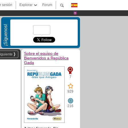
ar sesión
Explorar
Forum
¡Síguenos!
Sobre el equipo de
iguiente
Bienvenidos a República
Gada
7
929
216