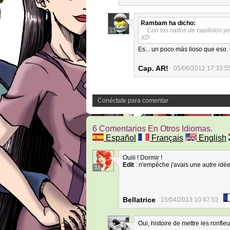
Rambam
ha dicho:
Con los saltos de capítulos yo
13
XD
Es... un poco más lioso que eso.
Cap. AR!
05/06/2012 17:33:5
Conéctate para comentar
6 Comentarios En Otros Idiomas.
Español
Français
English
Ouiii ! Dormir !
Edit
: n'empêche j'avais une autre idée
33
Bellatrice
15/04/2013 10:47:52
Oui, histoire de mettre les ronf