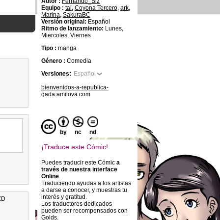
Autor :
Fernando_Biz
Equipo :
tai
,
Coyona Tercero
,
ark
,
Marina
,
SakuraBC
Versión original:
Español
Ritmo de lanzamiento:
Lunes,
Miercoles, Viernes
Tipo :
manga
Género :
Comedia
Versiones:
Español
bienvenidos-a-republica-
gada.amilova.com
by
nc
nd
¡Traduce este Cómic!
Puedes traducir este Cómic
a
través de nuestra interface
Online
.
Traduciendo ayudas a los artistas
a darse a conocer, y muestras tu
interés y gratitud.
 XD
Los traductores dedicados
pueden ser recompensados con
Golds.