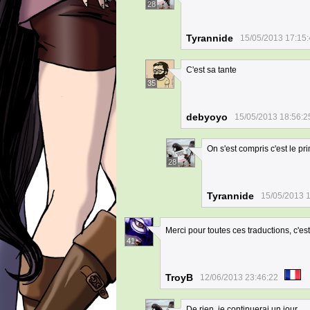
28
Tyrannide
15/05/2013 17:15
C'est sa tante
35
debyoyo
15/05/2013 18:56:2
On s'est compris c'est le pri
28
Tyrannide
15/05/2013 1
Merci pour toutes ces traductions, c'es
41
TroyB
12/06/2013 23:46:22
De rien, je continuerai un jour...