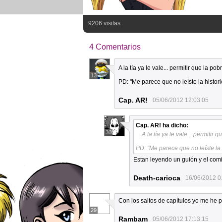
9206 visitas
4 Comentarios
A la tía ya le vale... permitir que la 
13
PD: "Me parece que no leíste la historie
Cap. AR!
05/06/2012 12:03:05
Cap. AR!
ha dicho:
30
A la tía ya le vale... permiti
PD: "Me parece que no leíste la h
Estan leyendo un guión y el comi
Death-carioca
16/06/2012 0
Con los saltos de capítulos yo me he p
29
Rambam
05/06/2012 17:13:15