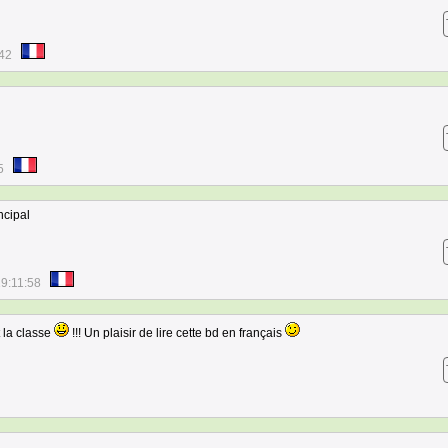
:42
5
ncipal
9:11:58
t la classe
!!! Un plaisir de lire cette bd en français