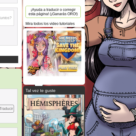
¡Ayuda a traducir o corregir
esta página! (¡Ganarás ORO!)
 juntos?
Mira todos los video tutoriales
Tal vez te guste
Traducir