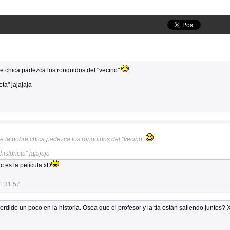
pobre chica padezca los ronquidos del "vecino"
ta" jajajaja
r que la pobre chica padezca los ronquidos del "vecino"
istorieta" jajajaja
c es la película xD
1:31:57
erdido un poco en la historia. Osea que el profesor y la tía están saliendo juntos?