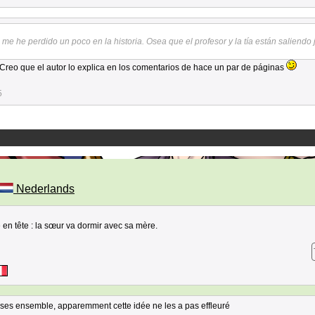
 me he perdido un poco en la historia. Osea que el profesor y la tía están saliendo
 Creo que el autor lo explica en los comentarios de hace un par de páginas
5
Nederlands
 en tête : la sœur va dormir avec sa mère.
leuses ensemble, apparemment cette idée ne les a pas effleuré