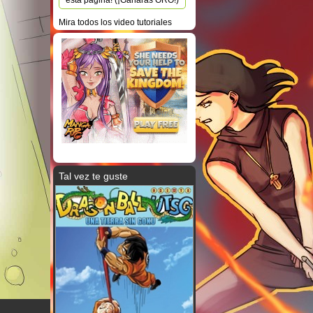
esta página! (¡Ganarás ORO!)
Mira todos los video tutoriales
Tal vez te guste