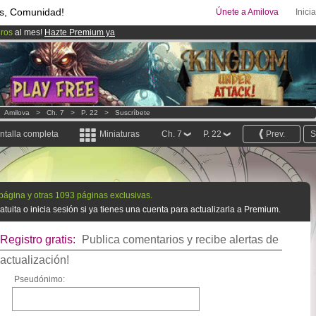
s, Comunidad!
Únete a Amilova
Inici
uros
al mes!
Hazte Premium ya
08
Cómics y Mangas!
.
ado lanzado
!.
>
Amilova
>
Ch. 7
>
P. 22
>
Suscríbete
ntalla completa
Miniaturas
Ch. 7
P. 22
Prev.
S
 página y otras 1093 páginas exclusivas.
tuita o inicia sesión si ya tienes una cuenta para actualizarla a Premium.
Registro gratis:
Publica comentarios y recibe alertas de
actualización!
Pseudónimo: