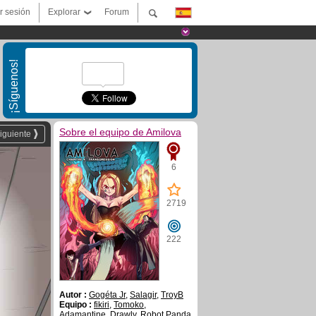
ar sesión
Explorar
Forum
¡Síguenos!
Sobre el equipo de Amilova
iguiente
6
2719
222
Autor :
Gogéta Jr
,
Salagir
,
TroyB
Equipo :
fikiri
,
Tomoko
,
Adamantine
,
Drawly
,
Robot Panda