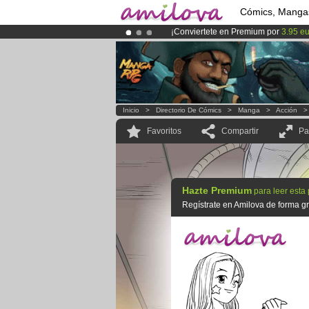
Cómics, Manga
¡Conviertete en Premium por
3.95 e
¡Ya tenemos 134393
miembros
y 12
¡
El Kickstarter Amilova está desorm
Inicio
>
Directorio De Cómics
>
Manga
>
Acción
Favoritos
Compartir
Pa
Hazte Premium
para leer esta
Regístrate en Amilova de forma gra