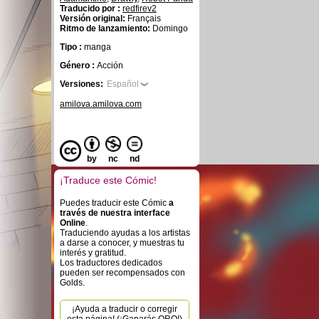
Traducido por :
redfirev2
Versión original:
Français
Ritmo de lanzamiento:
Domingo
Tipo :
manga
Género :
Acción
Versiones:
Español
amilova.amilova.com
by
nc
nd
¡Traduce este Cómic!
Puedes traducir este Cómic
a
través de nuestra interface
Online
.
Traduciendo ayudas a los artistas
a darse a conocer, y muestras tu
interés y gratitud.
Los traductores dedicados
pueden ser recompensados con
Golds.
¡Ayuda a traducir o corregir