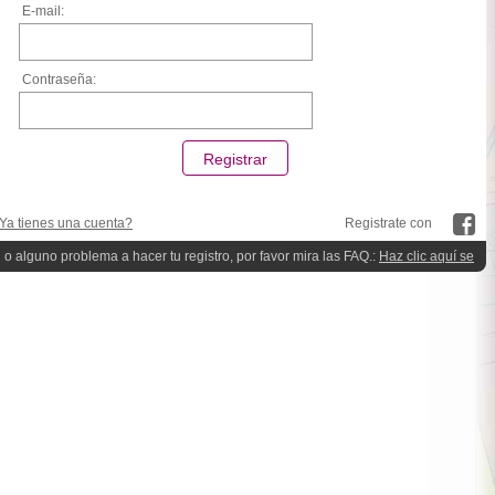
E-mail:
Contraseña:
Ya tienes una cuenta?
Registrate con
 o alguno problema a hacer tu registro, por favor mira las FAQ.:
Haz clic aquí se
quieres ayuda!