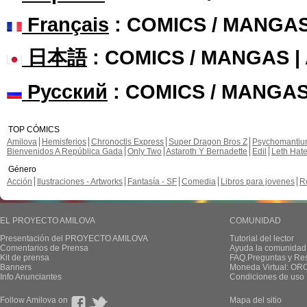
Français
: COMICS / MANGA
日本語
: COMICS / MANGAS 
Русский
: COMICS / MANGAS
TOP CÓMICS
Amilova
Hemisferios
Chronoctis Express
Super Dragon Bros Z
Psychomanti
Bienvenidos A República Gada
Only Two
Astaroth Y Bernadette
Edil
Leth Hat
Género
Acción
Ilustraciones - Artworks
Fantasía - SF
Comedia
Libros para jovenes
R
EL PROYECTO AMILOVA
COMUNIDAD
Presentación del PROYECTO AMILOVA
Tutorial del lector
Comentarios de Prensa
Ayuda la comunidad
Kit de prensa
FAQ.Preguntas y Re
Banners
Moneda Virtual: OR
Info Anunciantes
Condiciones de uso
Follow Amilova on
Mapa del sitio