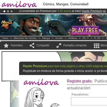
Cómics, Mangas, Comunidad!
¡Conviertete en Premium por
3.95 euros
al mes!
Hazte Premium ya
¡
El Kickstarter Amilova está desormado lanzado
!.
¡Ya tenemos 100000
miembros
y 1000
Cómics y Mangas!
.
Inicio
>
Directorio De Cómics
>
Manga
>
Acción
>
Amilova
>
Ch. 7
>
P. 20
>
S
Favoritos
Compartir
Pantalla completa
Mini
Hazte Premium
para leer esta página y otras 1093 páginas ex
Regístrate en Amilova de forma gratuita o inicia sesión si ya tie
Registro gratis:
Publica
actualización!
Pseudónimo: