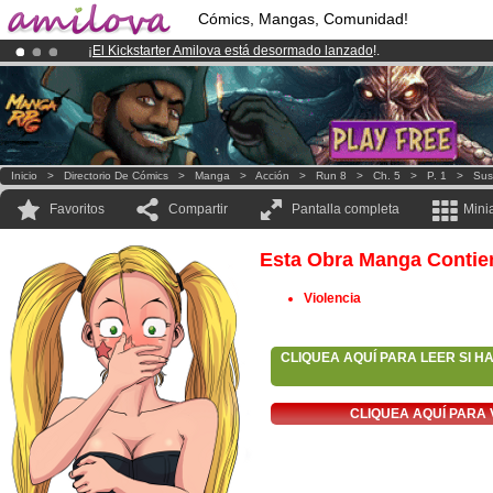
Cómics, Mangas, Comunidad!
¡
El Kickstarter Amilova está desormado lanzado
!.
¡Conviertete en Premium por
3.95 euros
al mes!
Hazte Premium ya
¡Ya tenemos 100000
miembros
y 1000
Cómics y Mangas!
.
Inicio
>
Directorio De Cómics
>
Manga
>
Acción
>
Run 8
>
Ch. 5
>
P. 1
>
Sus
Favoritos
Compartir
Pantalla completa
Mini
Esta Obra Manga Contie
Violencia
CLIQUEA AQUÍ PARA LEER SI H
CLIQUEA AQUÍ PARA 