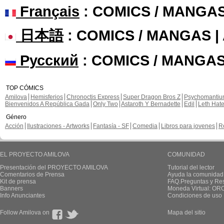
Français
: COMICS / MANGA
日本語
: COMICS / MANGAS 
Русский
: COMICS / MANGAS
TOP CÓMICS
Amilova
Hemisferios
Chronoctis Express
Super Dragon Bros Z
Psychomanti
Bienvenidos A República Gada
Only Two
Astaroth Y Bernadette
Edil
Leth Hat
Género
Acción
Ilustraciones - Artworks
Fantasía - SF
Comedia
Libros para jovenes
R
EL PROYECTO AMILOVA
COMUNIDAD
Presentación del PROYECTO AMILOVA
Tutorial del lector
Comentarios de Prensa
Ayuda la comunidad
Kit de prensa
FAQ.Preguntas y Re
Banners
Moneda Virtual: OR
Info Anunciantes
Condiciones de uso
Follow Amilova on
Mapa del sitio