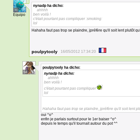
nynadp
ha dicho:
ahhhh
31
ben voilà !
Equipo
c'était pourtant pas compliquer :smoking:
lol
Hahaha faut pas trop se plaindre, jpréfère qu'il soit lent plutôt 
poulpytooly
16/05/2012 17:34:20
poulpytooly
ha dicho:
54
nynadp
ha dicho:
ahhhh
ben voilà !
c'était pourtant pas compliquer
lol
Hahaha faut pas trop se plaindre, jpréfère qu'il soit lent 
oui ^o^
enfin je parlais surtout pour le 1er baiser ^o^
depuis le temps qu'il tournait autour du pot ^^