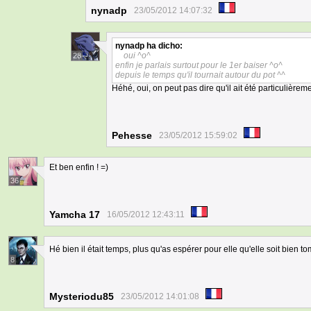
nynadp
23/05/2012 14:07:32
nynadp
ha dicho:
oui ^o^
28
enfin je parlais surtout pour le 1er baiser ^o^
depuis le temps qu'il tournait autour du pot ^^
Héhé, oui, on peut pas dire qu'il ait été particulièrem
Pehesse
23/05/2012 15:59:02
Et ben enfin ! =)
36
Yamcha 17
16/05/2012 12:43:11
Hé bien il était temps, plus qu'as espérer pour elle qu'elle soit bien 
8
Mysteriodu85
23/05/2012 14:01:08