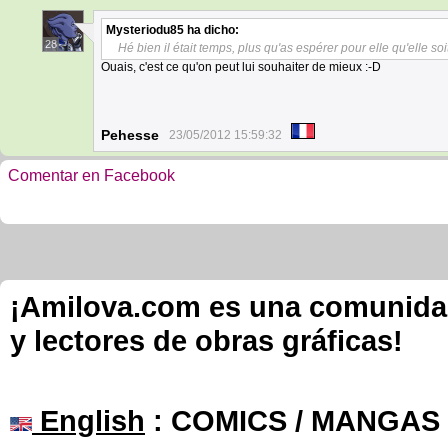
Mysteriodu85
ha dicho:
28
Hé bien il était temps, plus qu'as espérer pour elle qu'elle s
Ouais, c'est ce qu'on peut lui souhaiter de mieux :-D
Pehesse
23/05/2012 15:59:32
Comentar en Facebook
¡Amilova.com es una comunidad 
y lectores de obras gráficas!
English
: COMICS / MANGAS