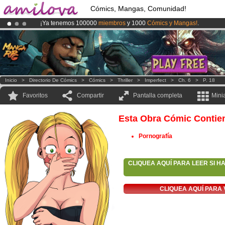
Cómics, Mangas, Comunidad!
¡Ya tenemos 100000
miembros
y 1000
Cómics y Mangas!
.
¡Conviertete en Premium por
3.95 euros
al mes!
Hazte Premium ya
¡
El Kickstarter Amilova está desormado lanzado
!.
Inicio
>
Directorio De Cómics
>
Cómics
>
Thriller
>
Imperfect
>
Ch. 6
>
P. 18
Favoritos
Compartir
Pantalla completa
Mini
Esta Obra Cómic Contie
Pornografía
CLIQUEA AQUÍ PARA LEER SI H
CLIQUEA AQUÍ PARA 