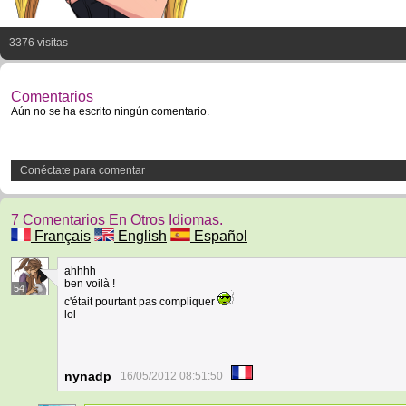
3376 visitas
Comentarios
Aún no se ha escrito ningún comentario.
Conéctate para comentar
7 Comentarios En Otros Idiomas.
Français
English
Español
ahhhh
ben voilà !
54
c'était pourtant pas compliquer
lol
nynadp
16/05/2012 08:51:50