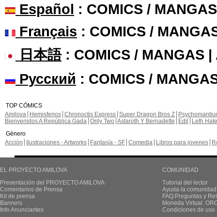
Español
: COMICS / MANGAS
Français
: COMICS / MANGA
日本語
: COMICS / MANGAS 
Русский
: COMICS / MANGAS
TOP CÓMICS
Amilova
Hemisferios
Chronoctis Express
Super Dragon Bros Z
Psychomanti
Bienvenidos A República Gada
Only Two
Astaroth Y Bernadette
Edil
Leth Hat
Género
Acción
Ilustraciones - Artworks
Fantasía - SF
Comedia
Libros para jovenes
R
EL PROYECTO AMILOVA
COMUNIDAD
Presentación del PROYECTO AMILOVA
Tutorial del lector
Comentarios de Prensa
Ayuda la comunidad
Kit de prensa
FAQ.Preguntas y Re
Banners
Moneda Virtual: OR
Info Anunciantes
Condiciones de uso