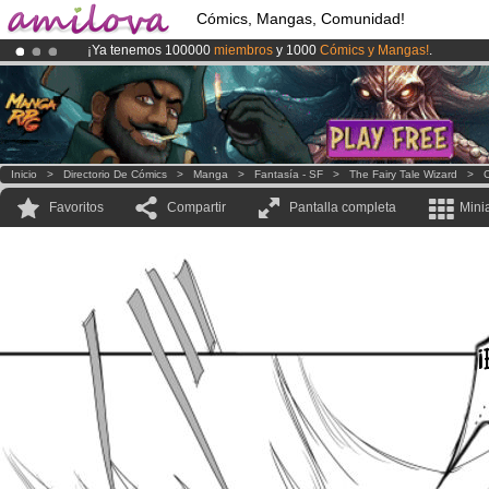
Cómics, Mangas, Comunidad!
¡Ya tenemos 100000
miembros
y 1000
Cómics y Mangas!
.
¡
El Kickstarter Amilova está desormado lanzado
!.
¡Conviertete en Premium por
3.95 euros
al mes!
Hazte Premium ya
Inicio
>
Directorio De Cómics
>
Manga
>
Fantasía - SF
>
The Fairy Tale Wizard
>
C
Favoritos
Compartir
Pantalla completa
Mini
¡