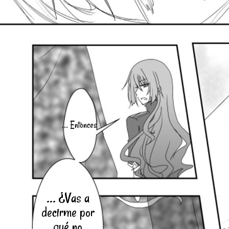
... Entonces
... ¿Vas a
decirme por
qué no