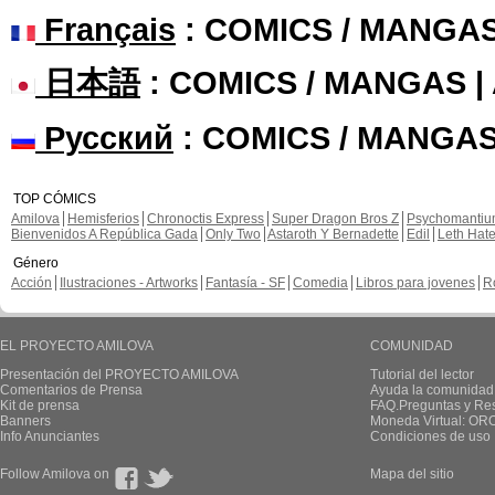
Français
: COMICS / MANGA
日本語
: COMICS / MANGAS 
Русский
: COMICS / MANGAS
TOP CÓMICS
Amilova
Hemisferios
Chronoctis Express
Super Dragon Bros Z
Psychomanti
Bienvenidos A República Gada
Only Two
Astaroth Y Bernadette
Edil
Leth Hat
Género
Acción
Ilustraciones - Artworks
Fantasía - SF
Comedia
Libros para jovenes
R
EL PROYECTO AMILOVA
COMUNIDAD
Presentación del PROYECTO AMILOVA
Tutorial del lector
Comentarios de Prensa
Ayuda la comunidad
Kit de prensa
FAQ.Preguntas y Re
Banners
Moneda Virtual: OR
Info Anunciantes
Condiciones de uso
Follow Amilova on
Mapa del sitio