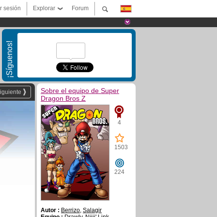
ar sesión
Explorar
Forum
¡Síguenos!
Sobre el equipo de Super
iguiente
Dragon Bros Z
4
1503
224
Autor :
Berrizo
,
Salagir