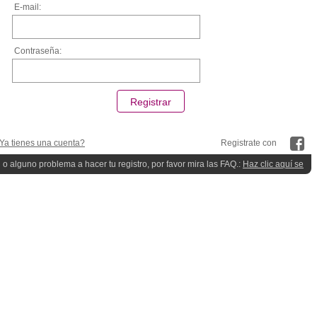
E-mail:
Contraseña:
Ya tienes una cuenta?
Registrate con
 o alguno problema a hacer tu registro, por favor mira las FAQ.:
Haz clic aquí se
quieres ayuda!