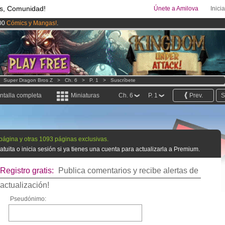
s, Comunidad!
Únete a Amilova
Inici
00
Cómics y Mangas!
.
ado lanzado
!.
uros
al mes!
Hazte Premium ya
>
Super Dragon Bros Z
>
Ch. 6
>
P. 1
>
Suscríbete
ntalla completa
Miniaturas
Ch. 6
P. 1
Prev.
S
 página y otras 1093 páginas exclusivas.
tuita o inicia sesión si ya tienes una cuenta para actualizarla a Premium.
Registro gratis:
Publica comentarios y recibe alertas de
actualización!
Pseudónimo: