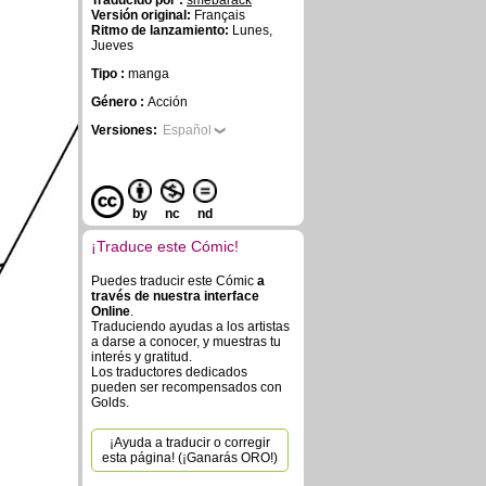
Traducido por :
smebarack
Versión original:
Français
Ritmo de lanzamiento:
Lunes,
Jueves
Tipo :
manga
Género :
Acción
Versiones:
Español
by
nc
nd
¡Traduce este Cómic!
Puedes traducir este Cómic
a
través de nuestra interface
Online
.
Traduciendo ayudas a los artistas
a darse a conocer, y muestras tu
interés y gratitud.
Los traductores dedicados
pueden ser recompensados con
Golds.
¡Ayuda a traducir o corregir
esta página! (¡Ganarás ORO!)