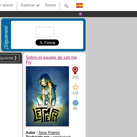
ar sesión
Explorar
Forum
¡Síguenos!
Sobre el equipo de Let me
iguiente
Fly
250
126
66
Autor :
Aline Potiron