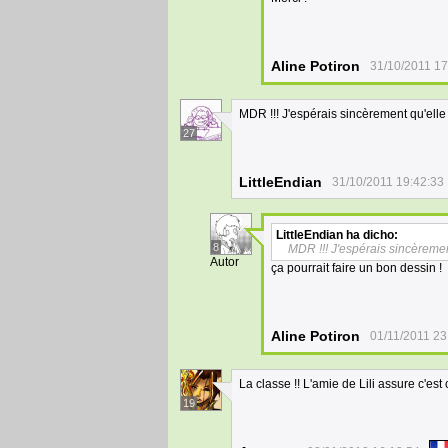
Aline Potiron
31/10/2011 17
MDR !!! J'espérais sincèrement qu'elle 
27
LittleEndian
31/10/2011 19:42:33
LittleEndian
ha dicho:
8
MDR !!! J'espérais sincèremen
Autor
ça pourrait faire un bon dessin !
Aline Potiron
01/11/2011 23
La classe !! L'amie de Lili assure c'e
19