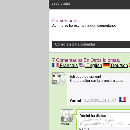
3387 visitas
Comentarios
Aún no se ha escrito ningún comentario.
Conéctate para comentar
7 Comentarios En Otros Idiomas.
Français
English
Deutsch
Joli coup de crayon!
En particulier sur la première case.
24
Yeniel
31/10/2011 11:16:04
Yeniel
ha dicho:
8
Joli coup de crayon!
Autor
En particulier sur la première c
Merci !