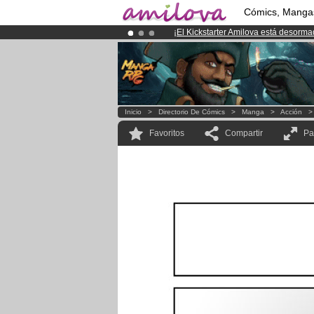
Cómics, Manga
¡
El Kickstarter Amilova está desorm
¡Ya tenemos 134393
miembros
y 12
¡Conviertete en Premium por
3.95 e
Inicio
>
Directorio De Cómics
>
Manga
>
Acción
Favoritos
Compartir
Pa