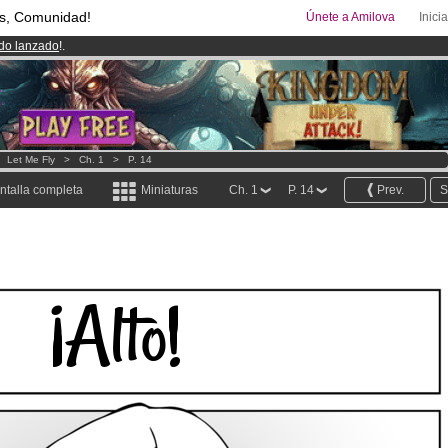
s, Comunidad!
Únete a Amilova
Inici
ado lanzado
!.
08
Cómics y Mangas!
.
uros
al mes!
Hazte Premium ya
>
Let Me Fly
>
Ch. 1
>
P. 14
ntalla completa
Miniaturas
Ch. 1
P. 14
Prev.
S
¡Alto!