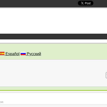
Español
Русский
ase.