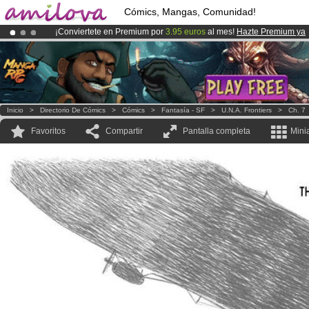
Cómics, Mangas, Comunidad!
¡Conviertete en Premium por
3.95 euros
al mes!
Hazte Premium ya
¡Ya tenemos 100000
miembros
y 1000
Cómics y Mangas!
.
¡
El Kickstarter Amilova está desormado lanzado
!.
Inicio
>
Directorio De Cómics
>
Cómics
>
Fantasía - SF
>
U.N.A. Frontiers
>
Ch. 7
Favoritos
Compartir
Pantalla completa
Mini