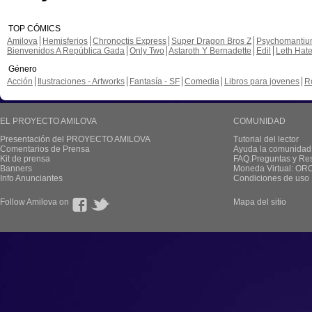
TOP CÓMICS
Amilova
Hemisferios
Chronoctis Express
Super Dragon Bros Z
Psychomanti
Bienvenidos A República Gada
Only Two
Astaroth Y Bernadette
Edil
Leth Hat
Género
Acción
Ilustraciones - Artworks
Fantasía - SF
Comedia
Libros para jovenes
R
EL PROYECTO AMILOVA
COMUNIDAD
Presentación del PROYECTO AMILOVA
Tutorial del lector
Comentarios de Prensa
Ayuda la comunidad
Kit de prensa
FAQ.Preguntas y Re
Banners
Moneda Virtual: OR
Info Anunciantes
Condiciones de uso
Follow Amilova on
Mapa del sitio