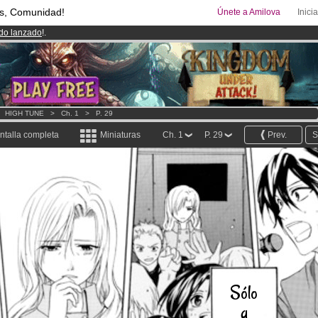
s, Comunidad!
Únete a Amilova
Inici
ado lanzado
!.
00
Cómics y Mangas!
.
uros
al mes!
Hazte Premium ya
>
HIGH TUNE
>
Ch. 1
>
P. 29
ntalla completa
Miniaturas
Ch. 1
P. 29
Prev.
S
Sólo
a