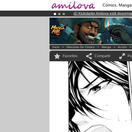
Cómics, Manga
¡
El Kickstarter Amilova está desorm
¡Ya tenemos 100000
miembros
y 10
¡Conviertete en Premium por
3.95 e
Inicio
>
Directorio De Cómics
>
Manga
>
Acción
Favoritos
Compartir
Pa