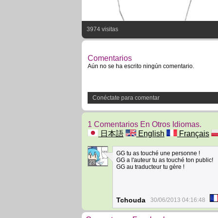
3974 visitas
Comentarios
Aún no se ha escrito ningún comentario.
Conéctate para comentar
1 Comentarios En Otros Idiomas.
日本語
English
Français
GG tu as touché une personne !
GG a l'auteur tu as touché ton public!
23
GG au traducteur tu gère !
Tchouda
30/06/2013 04:16:48