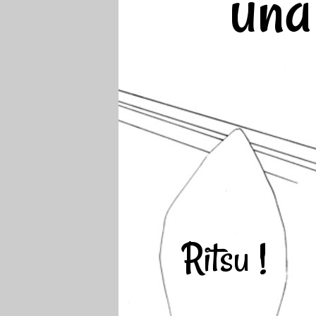
una
Ritsu !