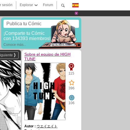
ar sesión
Explorar
Forum
Publica tu Cómic
¡Comparte tu Cómic
con 134393 miembros!
Conoce más...
Sobre el equipo de HIGH
iguiente
TUNE
115
396
106
Autor :
ウエイエイト