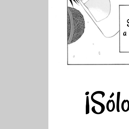
a 
¡Sól