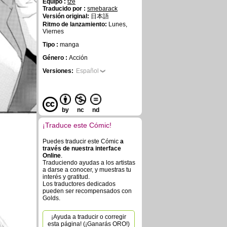
Equipo :
tze
Traducido por :
smebarack
Versión original:
日本語
Ritmo de lanzamiento:
Lunes,
Viernes
Tipo :
manga
Género :
Acción
Versiones:
Español
by
nc
nd
¡Traduce este Cómic!
Puedes traducir este Cómic
a
través de nuestra interface
Online
.
Traduciendo ayudas a los artistas
a darse a conocer, y muestras tu
interés y gratitud.
Los traductores dedicados
pueden ser recompensados con
Golds.
¡Ayuda a traducir o corregir
esta página! (¡Ganarás ORO!)