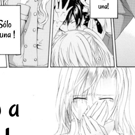
una!
Sólo
una !
o a