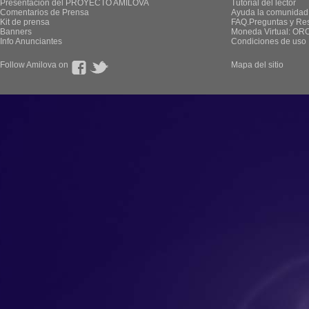
Presentación del PROYECTO AMILOVA
Tutorial del lector
Comentarios de Prensa
Ayuda la comunidad
Kit de prensa
FAQ.Preguntas y Re
Banners
Moneda Virtual: OR
Info Anunciantes
Condiciones de uso
Follow Amilova on
Mapa del sitio