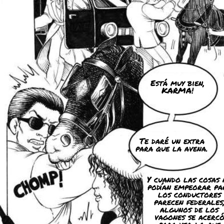
Está muy bien,
KARMA!
Te daré un extra
para que la avena.
Y cuando las cosas 
podían empeorar pa
los conductores
parecen federales
algunos de los
vagones se acerc