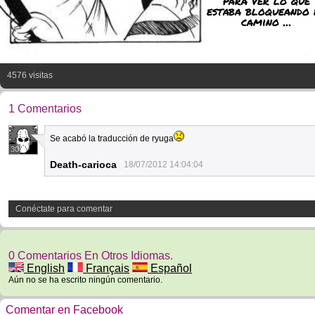
para ver lo que
estaba bloqueando 
camino ...
4576 visitas
1 Comentarios
Se acabó la traducción de ryuga
30
Death-carioca
18/07/2012 14:04:04
Conéctate para comentar
0 Comentarios En Otros Idiomas.
English
Français
Español
Aún no se ha escrito ningún comentario.
Comentar en Facebook