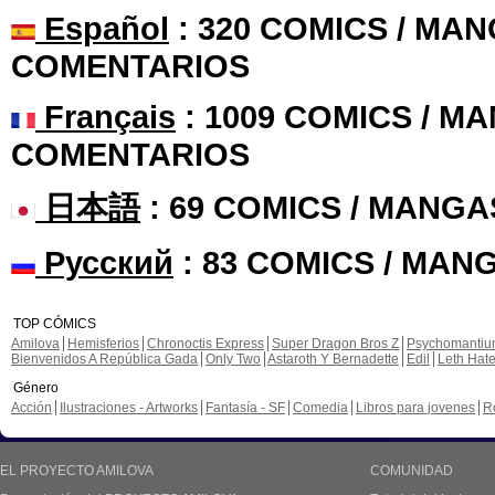
Español
: 320 COMICS / MAN
COMENTARIOS
Français
: 1009 COMICS / MA
COMENTARIOS
日本語
: 69 COMICS / MANGA
Русский
: 83 COMICS / MAN
TOP CÓMICS
Amilova
Hemisferios
Chronoctis Express
Super Dragon Bros Z
Psychomanti
Bienvenidos A República Gada
Only Two
Astaroth Y Bernadette
Edil
Leth Hat
Género
Acción
Ilustraciones - Artworks
Fantasía - SF
Comedia
Libros para jovenes
R
EL PROYECTO AMILOVA
COMUNIDAD