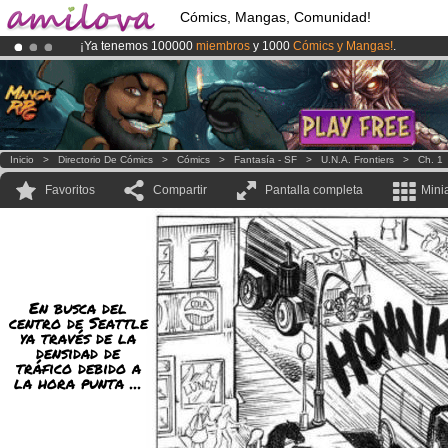
Cómics, Mangas, Comunidad!
¡Ya tenemos 100000
miembros
y 1000
Cómics y Mangas!
.
¡Conviertete en Premium por
3.95 euros
al mes!
Hazte Premium ya
¡
El Kickstarter Amilova está desormado lanzado
!.
Inicio
>
Directorio De Cómics
>
Cómics
>
Fantasía - SF
>
U.N.A. Frontiers
>
Ch. 1
Favoritos
Compartir
Pantalla completa
Mini
En busca del
centro de Seattle
ya través de la
densidad de
tráfico debido a
la hora punta ...