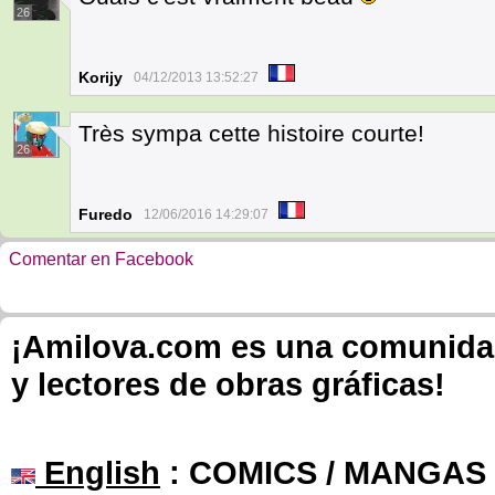
26
Korijy
04/12/2013 13:52:27
Très sympa cette histoire courte!
26
Furedo
12/06/2016 14:29:07
Comentar en Facebook
¡Amilova.com es una comunidad 
y lectores de obras gráficas!
English
: COMICS / MANGAS