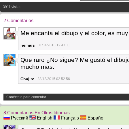
3911 visitas
2 Comentarios
Me encanta el dibujo y el color, es mu
1
neimus
01/04/2013 12:47:11
Que raro ¿No sigue? Me gustó el dibujo
7
mucho mas.
Chajiro
28/12/2015 02:52:56
Conéctate para comentar
8 Comentarios En Otros Idiomas.
Русский
English
Français
Español