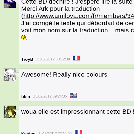
Cette BD déchire ! J'espère lire la suite 
41
Merci Ark pour la traduction
(
http://www.amilova.com/fr/members/34
J'ai corrigé le texte qui débordait de ce
voit mon nom sur la traduction... mais c'
.
TroyB
15/02/2012 08:12:38
Awesome! Really nice colours
16
fikiri
15/02/2012 09:24:35
woua elle est impressionnant cette BD !!
31
Keiden
15/02/2012 22:55:33