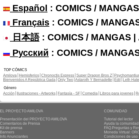
Español
: COMICS / MANGAS
Français
: COMICS / MANGA
日本語
: COMICS / MANGAS 
Русский
: COMICS / MANGAS
TOP CÓMICS
Amilova
Hemisferios
Chronoctis Express
Super Dragon Bros Z
Psychomanti
Bienvenidos A República Gada
Only Two
Astaroth Y Bernadette
Edil
Leth Hat
Género
Acción
Ilustraciones - Artworks
Fantasía - SF
Comedia
Libros para jovenes
R
EL PROYECTO AMILOVA
COMUNIDAD
Presentación del PROYECTO AMILOVA
Tutorial del lector
Comentarios de Prensa
Ayuda la comunidad
Kit de prensa
FAQ.Preguntas y Re
Banners
Moneda Virtual: OR
Info Anunciantes
Condiciones de uso