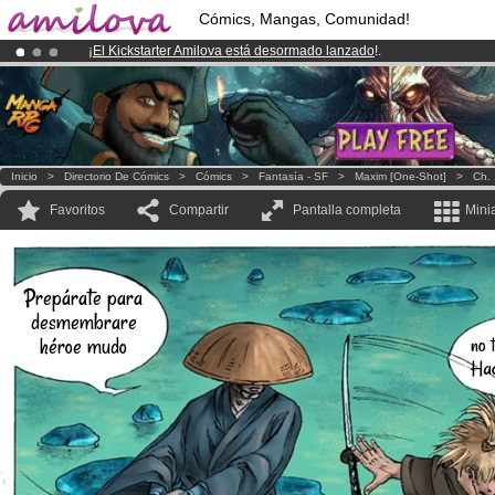
Cómics, Mangas, Comunidad!
¡
El Kickstarter Amilova está desormado lanzado
!.
¡Conviertete en Premium por
3.95 euros
al mes!
Hazte Premium ya
¡Ya tenemos 100000
miembros
y 1000
Cómics y Mangas!
.
Inicio
>
Directorio De Cómics
>
Cómics
>
Fantasía - SF
>
Maxim [one-Shot]
>
Ch. 
Favoritos
Compartir
Pantalla completa
Mini
Prepárate para
desmembrare
no 
héroe mudo
Hac