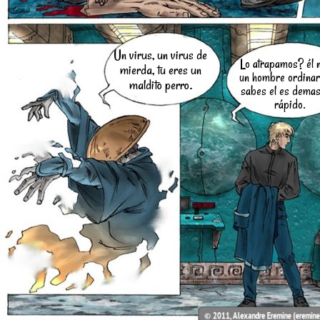
Un virus, un virus de
Lo atrapamos? él 
mierda, tu eres un
un hombre ordinari
maldito perro.
sabes el es dema
rápido.