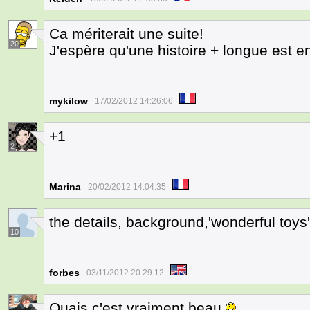
Ca mériterait une suite!
20
J'espère qu'une histoire + longue est en
mykilow
17/02/2012 14:26:06
+1
2
Marina
20/02/2012 14:04:35
the details, background,'wonderful toys'
10
forbes
03/11/2012 20:29:12
Ouais c'est vraiment beau