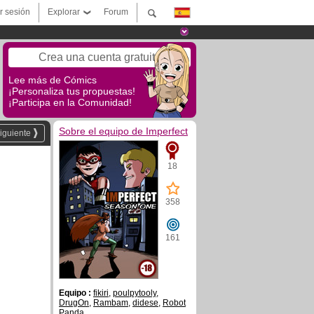
ar sesión
Explorar
Forum
Crea una cuenta gratuita
Lee más de Cómics
¡Personaliza tus propuestas!
¡Participa en la Comunidad!
Sobre el equipo de Imperfect
iguiente
18
358
161
Equipo :
fikiri
,
poulpytooly
,
DrugOn
,
Rambam
,
didese
,
Robot
Panda