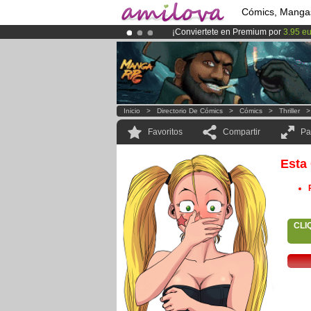
Cómics, Manga
¡Conviertete en Premium por
3.95 e
¡Ya tenemos 134393
miembros
y 12
¡
El Kickstarter Amilova está desorm
Inicio
>
Directorio De Cómics
>
Cómics
>
Thriller
Favoritos
Compartir
Pa
Esta
CLI