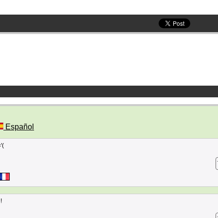
Español
'(
!