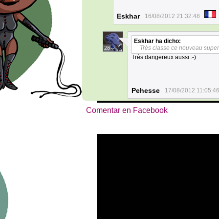
Eskhar
16/08/2012 21:32:48
Eskhar
ha dicho:
Très classe ce nouveau super 
28
Très dangereux aussi :-)
Pehesse
17/08/2012 11:05:4
Comentar en Facebook