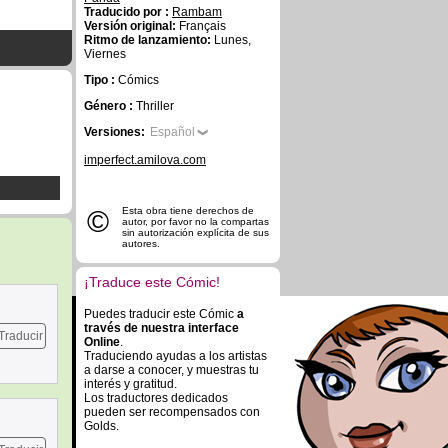
Traducido por :
Rambam
Versión original:
Français
Ritmo de lanzamiento:
Lunes,
Viernes
Tipo :
Cómics
Género :
Thriller
Versiones:
Español
imperfect.amilova.com
©
Esta obra tiene derechos de
autor, por favor no la compartas
sin autorización explícita de sus
autores.
¡Traduce este Cómic!
Puedes traducir este Cómic
a
través de nuestra interface
Traducir
Online
.
Traduciendo ayudas a los artistas
a darse a conocer, y muestras tu
interés y gratitud.
Los traductores dedicados
pueden ser recompensados con
Golds.