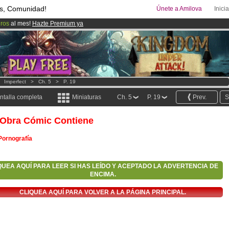
s, Comunidad!
Únete a Amilova
Inici
uros
al mes!
Hazte Premium ya
08
Cómics y Mangas!
.
ado lanzado
!.
>
Imperfect
>
Ch. 5
>
P. 19
ntalla completa
Miniaturas
Ch. 5
P. 19
Prev.
S
 Obra Cómic Contiene
Pornografía
QUEA AQUÍ PARA LEER SI HAS LEÍDO Y ACEPTADO LA ADVERTENCIA DE
ENCIMA.
CLIQUEA AQUÍ PARA VOLVER A LA PÁGINA PRINCIPAL.