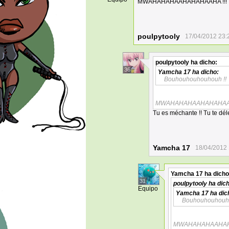
MWAHAHAHAAHAHAHAAHA !!!
poulpytooly
17/04/2012 23:
poulpytooly
ha dicho:
36
Yamcha 17
ha dicho:
Bouhouhouhouhouh !!
MWAHAHAHAAHAHAHAAH
Tu es méchante !! Tu te dé
Yamcha 17
18/04/2012 
Yamcha 17
ha dicho
31
poulpytooly
ha dich
Equipo
Yamcha 17
ha dic
Bouhouhouhouho
MWAHAHAHAAHAHA