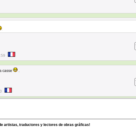
.
:59
 la casse
.
10
 artistas, traductores y lectores de obras gráficas!