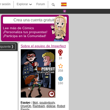
ar sesión
Explorar
Forum
Crea una cuenta gratuita
Lee más de Cómics
¡Personaliza tus propuestas!
¡Participa en la Comunidad!
Sobre el equipo de Imperfect
iguiente
18
358
160
Equipo :
fikiri
,
poulpytooly
,
DrugOn
,
Rambam
,
didese
,
Robot
Panda