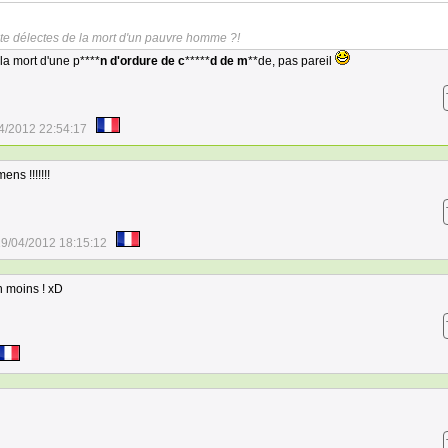
 te délectes de la mort d'un pauvre homme ?!
la mort d'une p****
n d'ordure de c
*****
d de m
**de, pas pareil
4/2012 22:54:17
ens !!!!!!!
9/04/2012 18:15:12
n moins ! xD