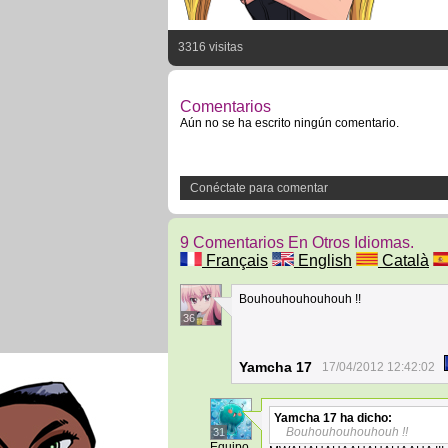
3316 visitas
Comentarios
Aún no se ha escrito ningún comentario.
Conéctate para comentar
9 Comentarios En Otros Idiomas.
Français
English
Català
Bouhouhouhouhouh !!
36
Yamcha 17
17/04/2012 12:42:02
Yamcha 17
ha dicho:
Bouhouhouhouhouh !!
31
Equipo