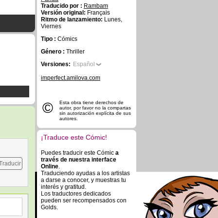
Traducido por :
Rambam
Versión original:
Français
Ritmo de lanzamiento:
Lunes,
Viernes
Tipo :
Cómics
Género :
Thriller
Versiones:
Español
imperfect.amilova.com
©
Esta obra tiene derechos de
autor, por favor no la compartas
sin autorización explícita de sus
autores.
¡Traduce este Cómic!
Puedes traducir este Cómic
a
través de nuestra interface
Traducir
Online
.
Traduciendo ayudas a los artistas
a darse a conocer, y muestras tu
interés y gratitud.
Los traductores dedicados
pueden ser recompensados con
Golds.