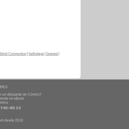
Blind Connection
Sethxfaye
Graped
ORES
r un dibujante de Cómics?
 vende mi eBook
ómics
Y-NC-ND 3.0
om desde 2010