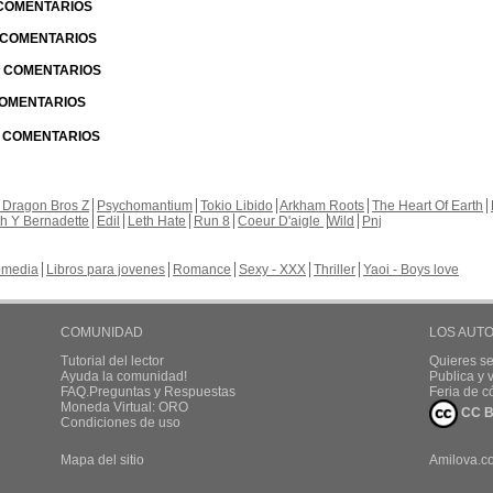
 COMENTARIOS
| COMENTARIOS
 | COMENTARIOS
 COMENTARIOS
| COMENTARIOS
 Dragon Bros Z
Psychomantium
Tokio Libido
Arkham Roots
The Heart Of Earth
th Y Bernadette
Edil
Leth Hate
Run 8
Coeur D'aigle
Wild
Pnj
media
Libros para jovenes
Romance
Sexy - XXX
Thriller
Yaoi - Boys love
COMUNIDAD
LOS AUT
Tutorial del lector
Quieres se
Ayuda la comunidad!
Publica y
FAQ.Preguntas y Respuestas
Feria de c
Moneda Virtual: ORO
CC B
Condiciones de uso
Mapa del sitio
Amilova.c