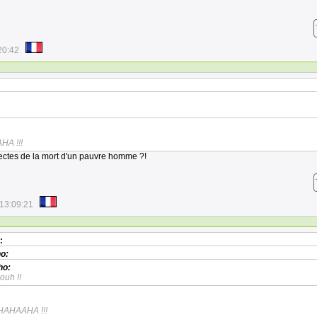
20:42
A !!!
lectes de la mort d'un pauvre homme ?!
13:09:21
:
o:
ho:
uh !!
HAAHA !!!