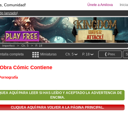
s, Comunidad!
Únete a Amilova
Inici
ado lanzado
!.
00
Cómics y Mangas!
.
uros
al mes!
Hazte Premium ya
>
Imperfect
>
Ch. 5
>
P. 18
ntalla completa
Miniaturas
Ch. 5
P. 18
Prev.
S
 Obra Cómic Contiene
Pornografía
QUEA AQUÍ PARA LEER SI HAS LEÍDO Y ACEPTADO LA ADVERTENCIA DE
ENCIMA.
CLIQUEA AQUÍ PARA VOLVER A LA PÁGINA PRINCIPAL.