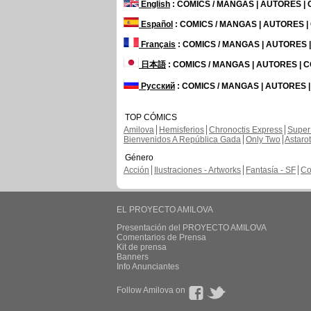
English
: COMICS / MANGAS | AUTORES |
Español
: COMICS / MANGAS | AUTORES 
Français
: COMICS / MANGAS | AUTORES
日本語
: COMICS / MANGAS | AUTORES |
Русский
: COMICS / MANGAS | AUTORES 
TOP CÓMICS
Amilova
Hemisferios
Chronoctis Express
Super
Bienvenidos A República Gada
Only Two
Astaro
Género
Acción
Ilustraciones - Artworks
Fantasía - SF
Co
EL PROYECTO AMILOVA
Presentación del PROYECTO AMILOVA
Comentarios de Prensa
Kit de prensa
Banners
Info Anunciantes
Follow Amilova on