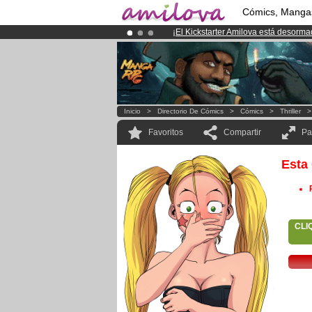
Cómics, Manga
¡
El Kickstarter Amilova está desorm
¡Ya tenemos 100000
miembros
y 10
¡Conviertete en Premium por
3.95 e
Inicio
>
Directorio De Cómics
>
Cómics
>
Thriller
Favoritos
Compartir
Pa
Esta
CLI