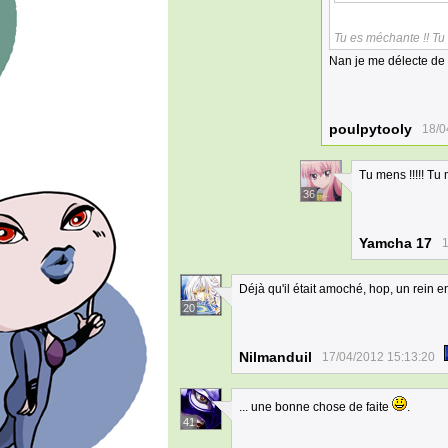
Tu es méchante !! Tu
Nan je me délecte de 
poulpytooly
18/0
Tu mens !!!!! Tu m
36
Yamcha 17
1
Déjà qu'il était amoché, hop, un rein e
20
Nilmanduil
17/04/2012 15:13:20
... une bonne chose de faite
.
41