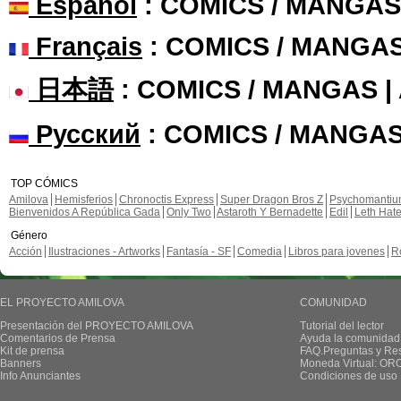
Español
: COMICS / MANGAS
Français
: COMICS / MANGA
日本語
: COMICS / MANGAS 
Русский
: COMICS / MANGAS
TOP CÓMICS
Amilova
Hemisferios
Chronoctis Express
Super Dragon Bros Z
Psychomanti
Bienvenidos A República Gada
Only Two
Astaroth Y Bernadette
Edil
Leth Hat
Género
Acción
Ilustraciones - Artworks
Fantasía - SF
Comedia
Libros para jovenes
R
EL PROYECTO AMILOVA
COMUNIDAD
Presentación del PROYECTO AMILOVA
Tutorial del lector
Comentarios de Prensa
Ayuda la comunidad
Kit de prensa
FAQ.Preguntas y Re
Banners
Moneda Virtual: OR
Info Anunciantes
Condiciones de uso