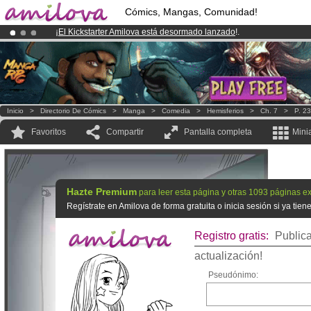
Cómics, Mangas, Comunidad!
¡
El Kickstarter Amilova está desormado lanzado
!.
¡Ya tenemos 100000
miembros
y 1000
Cómics y Mangas!
.
¡Conviertete en Premium por
3.95 euros
al mes!
Hazte Premium ya
Inicio
>
Directorio De Cómics
>
Manga
>
Comedia
>
Hemisferios
>
Ch. 7
>
P. 23
Favoritos
Compartir
Pantalla completa
Mini
Hazte Premium
para leer esta página y otras 1093 páginas ex
Regístrate en Amilova de forma gratuita o inicia sesión si ya tie
Registro gratis:
Publica
actualización!
Pseudónimo: