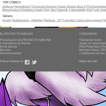
TOP CÓMICS
Amilova
Hemisferios
Chronoctis Express
Super Dragon Bros Z
Psychomanti
Bienvenidos A República Gada
Only Two
Astaroth Y Bernadette
Edil
Leth Hat
Género
Acción
Ilustraciones - Artworks
Fantasía - SF
Comedia
Libros para jovenes
R
EL PROYECTO AMILOVA
COMUNIDAD
Presentación del PROYECTO AMILOVA
Tutorial del lector
Comentarios de Prensa
Ayuda la comunidad
Kit de prensa
FAQ.Preguntas y Re
Banners
Moneda Virtual: OR
Info Anunciantes
Condiciones de uso
Follow Amilova on
Mapa del sitio