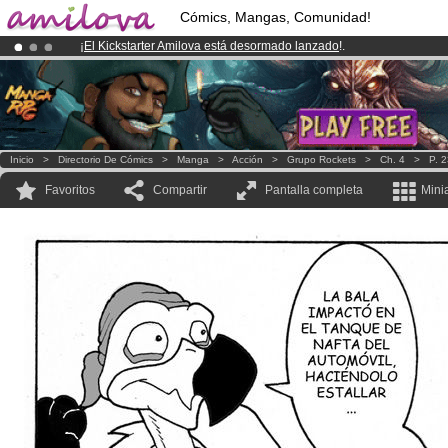
Cómics, Mangas, Comunidad!
¡
El Kickstarter Amilova está desormado lanzado
!.
¡Conviertete en Premium por
3.95 euros
al mes!
Hazte Premium ya
¡Ya tenemos 100000
miembros
y 1000
Cómics y Mangas!
.
Inicio
>
Directorio De Cómics
>
Manga
>
Acción
>
Grupo Rockets
>
Ch. 4
>
P. 
Favoritos
Compartir
Pantalla completa
Mini