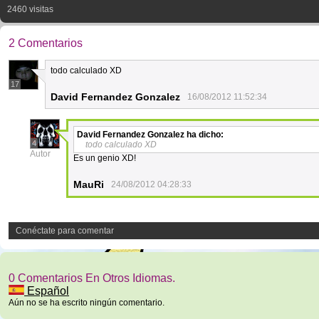
2460 visitas
2 Comentarios
todo calculado XD
17
David Fernandez Gonzalez
16/08/2012 11:52:34
David Fernandez Gonzalez
ha dicho:
4
todo calculado XD
Autor
Es un genio XD!
MauRi
24/08/2012 04:28:33
Conéctate para comentar
0 Comentarios En Otros Idiomas.
Español
Aún no se ha escrito ningún comentario.