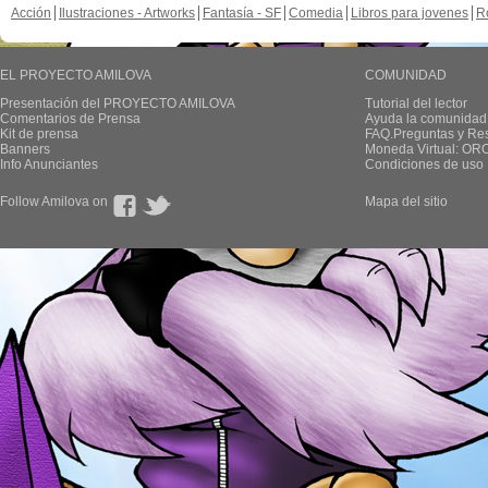
Acción
Ilustraciones - Artworks
Fantasía - SF
Comedia
Libros para jovenes
R
EL PROYECTO AMILOVA
COMUNIDAD
Presentación del PROYECTO AMILOVA
Tutorial del lector
Comentarios de Prensa
Ayuda la comunidad
Kit de prensa
FAQ.Preguntas y Re
Banners
Moneda Virtual: OR
Info Anunciantes
Condiciones de uso
Follow Amilova on
Mapa del sitio