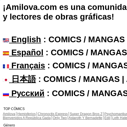
¡Amilova.com es una comunidad 
y lectores de obras gráficas!
English
: COMICS / MANGAS
Español
: COMICS / MANGAS
Français
: COMICS / MANGA
日本語
: COMICS / MANGAS 
Русский
: COMICS / MANGAS
TOP CÓMICS
Amilova
Hemisferios
Chronoctis Express
Super Dragon Bros Z
Psychomanti
Bienvenidos A República Gada
Only Two
Astaroth Y Bernadette
Edil
Leth Hat
Género