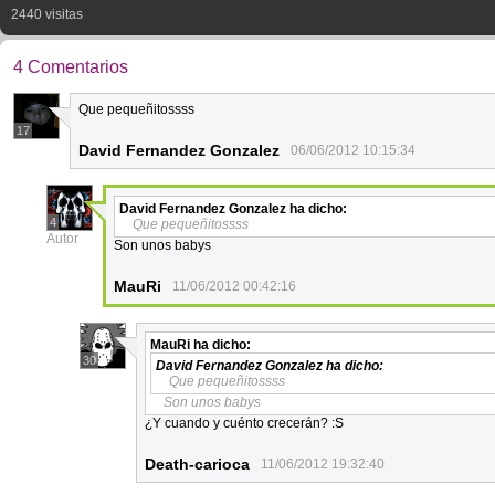
2440 visitas
4 Comentarios
Que pequeñitossss
17
David Fernandez Gonzalez
06/06/2012 10:15:34
David Fernandez Gonzalez
ha dicho:
4
Que pequeñitossss
Autor
Son unos babys
MauRi
11/06/2012 00:42:16
MauRi
ha dicho:
30
David Fernandez Gonzalez
ha dicho:
Que pequeñitossss
Son unos babys
¿Y cuando y cuénto crecerán? :S
Death-carioca
11/06/2012 19:32:40