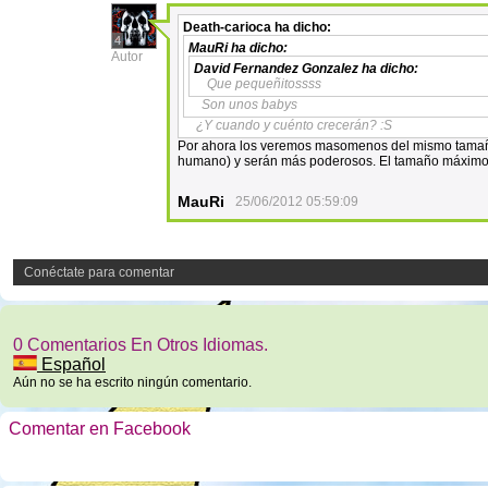
Death-carioca
ha dicho:
4
MauRi
ha dicho:
Autor
David Fernandez Gonzalez
ha dicho:
Que pequeñitossss
Son unos babys
¿Y cuando y cuénto crecerán? :S
Por ahora los veremos masomenos del mismo tamaño
humano) y serán más poderosos. El tamaño máximo 
MauRi
25/06/2012 05:59:09
Conéctate para comentar
0 Comentarios En Otros Idiomas.
Español
Aún no se ha escrito ningún comentario.
Comentar en Facebook