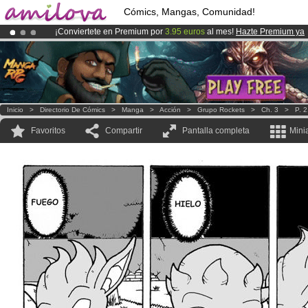
Cómics, Mangas, Comunidad!
¡Conviertete en Premium por
3.95 euros
al mes!
Hazte Premium ya
¡Ya tenemos 100000
miembros
y 1000
Cómics y Mangas!
.
¡
El Kickstarter Amilova está desormado lanzado
!.
Inicio
>
Directorio De Cómics
>
Manga
>
Acción
>
Grupo Rockets
>
Ch. 3
>
P. 
Favoritos
Compartir
Pantalla completa
Mini