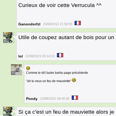
Curieux de voir cette Verrucula ^^
Ganondorfzl
23/08/2012 21:58:50
Utile de coupez autant de bois pour un s
18
Iol
22/08/2021 03:14:13
Comme le dit l'autre barbu page précédente
31
"ah tu veux un feu de mauviette"
Pondy
22/08/2021 08:46:30
Si ça c'est un feu de mauviette alors j
18