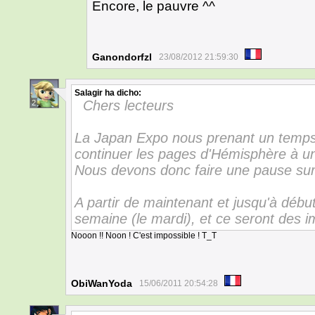
Encore, le pauvre ^^
Ganondorfzl
23/08/2012 21:59:30
Salagir
ha dicho:
Chers lecteurs
2
La Japan Expo nous prenant un temps
continuer les pages d'Hémisphère à u
Nous devons donc faire une pause sur 
A partir de maintenant et jusqu'à début 
semaine (le mardi), et ce seront des 
Nooon !! Noon ! C'est impossible ! T_T
ObiWanYoda
15/06/2011 20:54:28