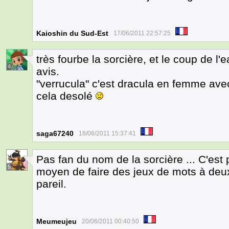
Kaioshin du Sud-Est
17/06/2011 22:57:25
très fourbe la sorcière, et le coup de 
4
avis.
"verrucula" c'est dracula en femme ave
cela desolé
saga67240
18/06/2011 15:37:41
Pas fan du nom de la sorcière ... C'est 
9
moyen de faire des jeux de mots à deu
pareil.
Meumeujeu
20/06/2011 00:40:50