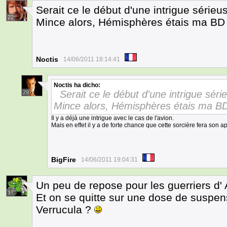
Serait ce le début d'une intrigue sérieu
22
Mince alors, Hémisphères étais ma BD 
Noctis
14/06/2011 18:14:41
Noctis
ha dicho:
Serait ce le début d'une intrigue séri
29
Mince alors, Hémisphères étais ma BD
Il y a déjà une intrigue avec le cas de l'avion.
Mais en effet il y a de forte chance que cette sorcière fera son app
BigFire
14/06/2011 19:04:31
Un peu de repose pour les guerriers d'
17
Et on se quitte sur une dose de suspens
Verrucula ?