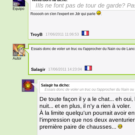
Winterborn
ha dicho:
IIls ne font pas de tour de garde? P
41
Equipo
Rooooh on s'en l'expert en Jdr qui parle
.
TroyB
17/06/2011 11:06:53
Essais donc de voler un truc ou t'approcher du Nain ou de Lance
32
Autor
Salagir
17/06/2011 14:23:04
Salagir
ha dicho:
Essais donc de voler un truc ou t'approcher du Nain ou 
5
De toute façon il y a le chat... eh oui
nuit... et en plus, il n'y a rien à voler.
À la limite quelqu'un pourrait avoir e
l'impression que nos deux aventurie
première paire de chausses...