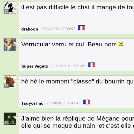
il est pas difficile le chat il mange de to
12
drakoon
25/04/2012 17:39:57
Verrucula: verru et cul. Beau nom
7
Super Vegeto
23/05/2012 17:21:05
hé hé le moment "classe" du bourrin qui
26
Tsuyoi Imo
21/08/2012 16:47:45
J'aime bien la réplique de Mégane pour d
39
elle qui se moque du nain, et c'est ell