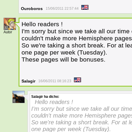
Ouroboros
15/06/2011 22:57:44
Hello readers !
32
I'm sorry but since we take all our tim
Autor
couldn't make more Hemisphere pages
So we're taking a short break. For at le
one page per week (Tuesday).
These pages will be bonuses.
Salagir
16/06/2011 08:16:23
Salagir
ha dicho:
Hello readers !
8
I'm sorry but since we take all our ti
couldn't make more Hemisphere page
So we're taking a short break. For at l
one page per week (Tuesday).