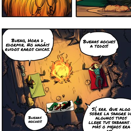
Bueno, Hora d
Buenas noches
edormir. No hagáis
a todos!
ruidos raros chicas.
Sí, err. Que algo
sobre la sangre d
algunos tipos
Buenas
noches!
llene tus sabanas
más o menos era
así...