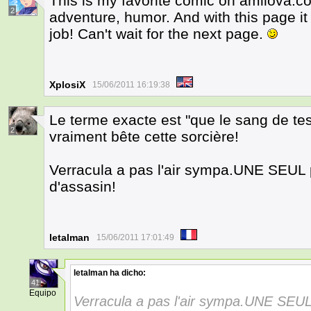
This is my favorite comic on amilova.c
2
adventure, humor. And with this page it
job! Can't wait for the next page.
XplosiX
15/06/2011 16:19:38
Le terme exacte est "que le sang de te
2
vraiment bête cette sorcière!
Verracula a pas l'air sympa.UNE SEUL
d'assasin!
letalman
15/06/2011 17:01:49
letalman
ha dicho:
41
Equipo
Verracula a pas l'air sympa.UNE SEU