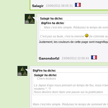
Salagir
15/06/2011 08:05:31
Salagir
ha dicho:
39
BigFire
ha dicho:
Mais c'est très simple. Réduisez le temps de so
C'est pas sa faute, c'est la mienne
(le coloriste a
Justement, les couleurs de cette page sont magnifi
Ganondorfzl
23/08/2012 22:00:43
BigFire
ha dicho:
39
Salagir
ha dicho:
Chers lecteurs
La Japan Expo nous prenant un temps de fou, nous n'av
soutenu ^_^l
Nous devons donc faire une pause sur la publication.
Mais c'est très simple. Réduisez le temps de sommeil de