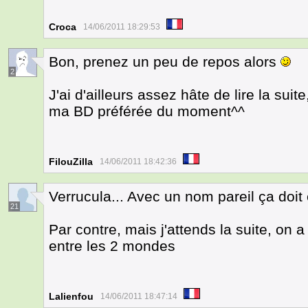
Croca
14/06/2011 18:29:53
Bon, prenez un peu de repos alors
2
J'ai d'ailleurs assez hâte de lire la suit
ma BD préférée du moment^^
FilouZilla
14/06/2011 18:42:36
Verrucula... Avec un nom pareil ça doi
21
Par contre, mais j'attends la suite, on 
entre les 2 mondes
Lalienfou
14/06/2011 18:47:14