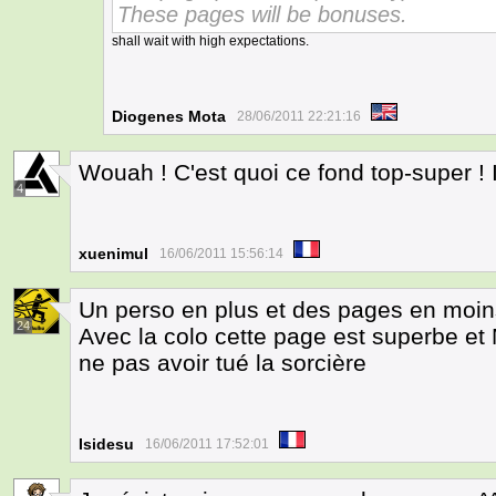
These pages will be bonuses.
shall wait with high expectations.
Diogenes Mota
28/06/2011 22:21:16
Wouah ! C'est quoi ce fond top-super ! Il
4
xuenimul
16/06/2011 15:56:14
Un perso en plus et des pages en moins 
24
Avec la colo cette page est superbe e
ne pas avoir tué la sorcière
Isidesu
16/06/2011 17:52:01