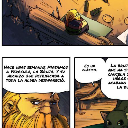
La bruj
Es un
Hace unas semanas, Matamos
que ha si
clásico.
a Verrcula, la Bruja. Y su
cancela 
hechizo que petrificaba a
héroe 
toda la aldea desapareció.
acabado 
la b