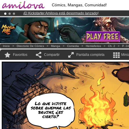
Cómics, Mangas, Comunidad!
¡
El Kickstarter Amilova está desormado lanzado
!.
¡Conviertete en Premium por
3.95 euros
al mes!
Hazte Premium ya
¡Ya tenemos 100000
miembros
y 1000
Cómics y Mangas!
.
Inicio
>
Directorio De Cómics
>
Manga
>
Comedia
>
Hemisferios
>
Ch. 2
>
P. 24
Favoritos
Compartir
Pantalla completa
Mini
Lo que dijiste
sobre quemar las
brujas, ¿es
cierto?