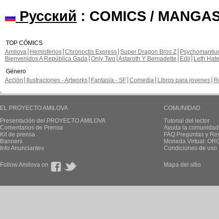
Русский
: COMICS / MANGAS
TOP CÓMICS
Amilova
Hemisferios
Chronoctis Express
Super Dragon Bros Z
Psychomanti
Bienvenidos A República Gada
Only Two
Astaroth Y Bernadette
Edil
Leth Hat
Género
Acción
Ilustraciones - Artworks
Fantasía - SF
Comedia
Libros para jovenes
R
EL PROYECTO AMILOVA
COMUNIDAD
Presentación del PROYECTO AMILOVA
Tutorial del lector
Comentarios de Prensa
Ayuda la comunidad
Kit de prensa
FAQ.Preguntas y Re
Banners
Moneda Virtual: OR
Info Anunciantes
Condiciones de uso
Follow Amilova on
Mapa del sitio