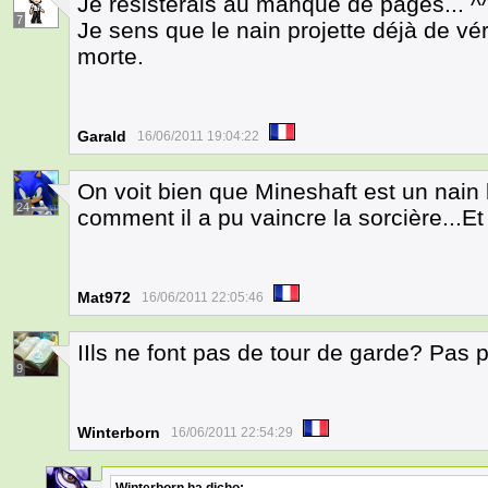
Je résisterais au manque de pages... ^
7
Je sens que le nain projette déjà de véri
morte.
Garald
16/06/2011 19:04:22
On voit bien que Mineshaft est un nai
24
comment il a pu vaincre la sorcière...Et 
Mat972
16/06/2011 22:05:46
IIls ne font pas de tour de garde? Pas 
9
Winterborn
16/06/2011 22:54:29