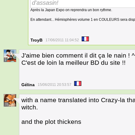
d'assasin!
Après la Japan Expo on reprendra un bon rythme.
En attendant... Hémisphères volume 1 en COULEURS sera disp
TroyB
17/06/2011 11:04:52
J'aime bien comment il dit ça le nain ! ^
1
C'est de loin la meilleur BD du site !!
Gélina
15/06/2011 20:53:57
with a name translated into Crazy-la th
28
witch.
and the plot thickens