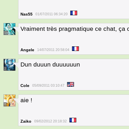
Nas55
01/07/2011 06:34:20
Vraiment très pragmatique ce chat, ça c
18
Angele
14/07/2011 20:58:04
Dun duuun duuuuuun
2
Cole
05/09/2011 03:10:47
aie !
8
Zaiko
09/02/2012 20:18:32