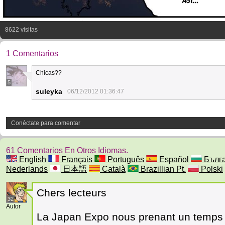
8622 visitas
1 Comentarios
Chicas??
5
suleyka
06/12/2012 01:36:47
Conéctate para comentar
61 Comentarios En Otros Idiomas.
English
Français
Português
Español
Бълга
Nederlands
日本語
Català
Brazillian Pt.
Polski
Chers lecteurs
32
Autor
La Japan Expo nous prenant un temps 