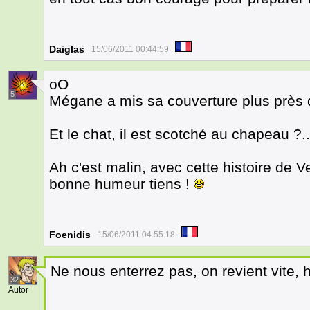
Daiglas
15/06/2011 00:44:59
oO
5
Mégane a mis sa couverture plus près 
Et le chat, il est scotché au chapeau ?...
Ah c'est malin, avec cette histoire de V
bonne humeur tiens !
Foenidis
15/06/2011 04:55:18
Ne nous enterrez pas, on revient vite, 
32
Autor