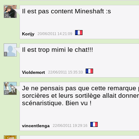
Il est pas content Mineshaft :s
26
Korijy
20/06/2011 14:21:09
Il est trop mimi le chat!!!
1
Violdemort
22/06/2011 15:35:33
Je ne pensais pas que cette remarque 
29
sorcières et leurs sortilège allait donne
scénaristique. Bien vu !
vincentlenga
22/06/2011 19:29:16