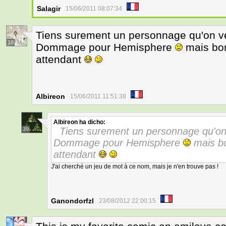
Salagir
15/06/2011 08:07:34
Tiens surement un personnage qu'on ver
18
Dommage pour Hemisphere
mais bon
attendant
Albireon
15/06/2011 11:51:38
Albireon
ha dicho:
Tiens surement un personnage qu'on v
39
Dommage pour Hemisphere
mais bo
attendant
J'ai cherché un jeu de mot à ce nom, mais je n'en trouve pas !
Ganondorfzl
23/08/2012 22:00:15