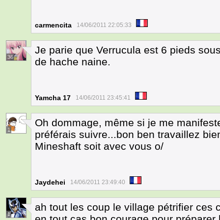
carmencita
14/06/2011 22:05:33
Je parie que Verrucula est 6 pieds sous
36
de hache naine.
Yamcha 17
14/06/2011 23:45:41
Oh dommage, même si je me manifeste 
1
préférais suivre...bon ben travaillez bie
Mineshaft soit avec vous o/
Jaydehei
14/06/2011 23:49:40
ah tout les coup le village pétrifier ces 
1
en tout cas bon courage pour préparer 