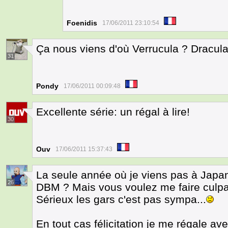
Foenidis
17/06/2011 23:10:54
Ça nous viens d'où Verrucula ? Dracula
31
Pondy
17/06/2011 00:09:48
Excellente série: un régal à lire!
30
Ouv
17/06/2011 15:37:43
La seule année où je viens pas à Japa
26
DBM ? Mais vous voulez me faire culpabi
Sérieux les gars c'est pas sympa...
En tout cas félicitation je me régale ave