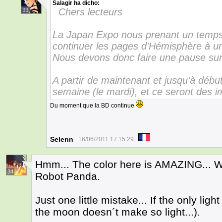
Salagir
ha dicho:
Chers lecteurs
33
La Japan Expo nous prenant un temps
continuer les pages d'Hémisphère à u
Nous devons donc faire une pause sur 
A partir de maintenant et jusqu'à début 
semaine (le mardi), et ce seront des 
Du moment que la BD continue
Selenn
16/06/2011 17:15:29
Hmm... The color here is AMAZING... With
34
Robot Panda.
Just one little mistake... If the only ligh
the moon doesn´t make so light...).