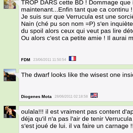
TROP DARS cette BD ! Dommage que il
10
maintenant...Enfin tant que ca continu !
Je suis sur que Verrucula est une sorci
Nain (ché pu son nom =P) s'en inquiète 
du spoil alors ceux qui veut pas lire dét
Ou alors c'est ca petite amie ! Il aurai
FDM
23/06/2011 11:50:54
The dwarf looks like the wisest one ins
8
Diogenes Mota
28/06/2011 02:18:58
oulala!!! il est vraiment pas content d'
3
déja qu'il n'a pas l'air de tenir Verrucu
s'est joué de lui. il va faire un carnage !