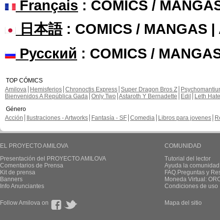
Français
: COMICS / MANGA
日本語
: COMICS / MANGAS 
Русский
: COMICS / MANGAS
TOP CÓMICS
Amilova
Hemisferios
Chronoctis Express
Super Dragon Bros Z
Psychomanti
Bienvenidos A República Gada
Only Two
Astaroth Y Bernadette
Edil
Leth Hat
Género
Acción
Ilustraciones - Artworks
Fantasía - SF
Comedia
Libros para jovenes
R
EL PROYECTO AMILOVA
COMUNIDAD
Presentación del PROYECTO AMILOVA
Tutorial del lector
Comentarios de Prensa
Ayuda la comunidad
Kit de prensa
FAQ.Preguntas y Re
Banners
Moneda Virtual: OR
Info Anunciantes
Condiciones de uso
Follow Amilova on
Mapa del sitio