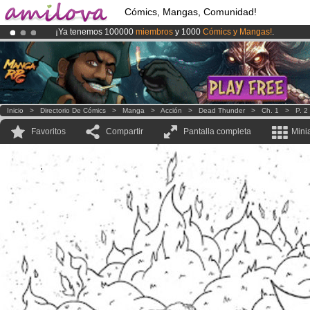
Cómics, Mangas, Comunidad!
¡Ya tenemos 100000
miembros
y 1000
Cómics y Mangas!
.
¡Conviertete en Premium por
3.95 euros
al mes!
Hazte Premium ya
¡
El Kickstarter Amilova está desormado lanzado
!.
Inicio
>
Directorio De Cómics
>
Manga
>
Acción
>
Dead Thunder
>
Ch. 1
>
P. 2
Favoritos
Compartir
Pantalla completa
Mini
.