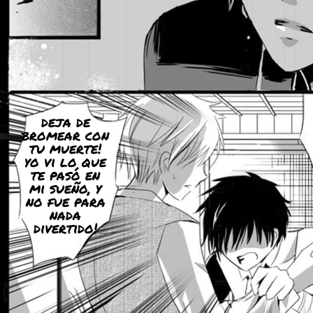
deja de
bromear con
tu muerte!
yo vi lo que
te pasó en
mi sueño, y
no fue para
nada
divertido!