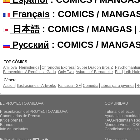
Français
: COMICS / MANGA
日本語
: COMICS / MANGAS 
Русский
: COMICS / MANGAS
TOP CÓMICS
Amilova
Hemisferios
Chronoctis Express
Super Dragon Bros Z
Psychomanti
Bienvenidos A República Gada
Only Two
Astaroth Y Bernadette
Edil
Leth Hat
Género
Acción
Ilustraciones - Artworks
Fantasía - SF
Comedia
Libros para jovenes
R
EL PROYECTO AMILOVA
COMUNIDAD
Presentación del PROYECTO AMILOVA
Tutorial del lector
Comentarios de Prensa
Ayuda la comunidad
Kit de prensa
FAQ.Preguntas y Re
Banners
Moneda Virtual: OR
Info Anunciantes
Condiciones de uso
Follow Amilova on
Mapa del sitio