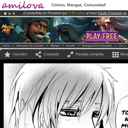
Cómics, Mangas, Comunidad!
¡Conviertete en Premium por
3.95 euros
al mes!
Hazte Premium ya
¡Ya tenemos 100000
miembros
y 1000
Cómics y Mangas!
.
¡
El Kickstarter Amilova está desormado lanzado
!.
Inicio
>
Directorio De Cómics
>
Manga
>
Acción
>
Gangsta And Paradise
>
Ch. 1
Favoritos
Compartir
Pantalla completa
Mini
t
m