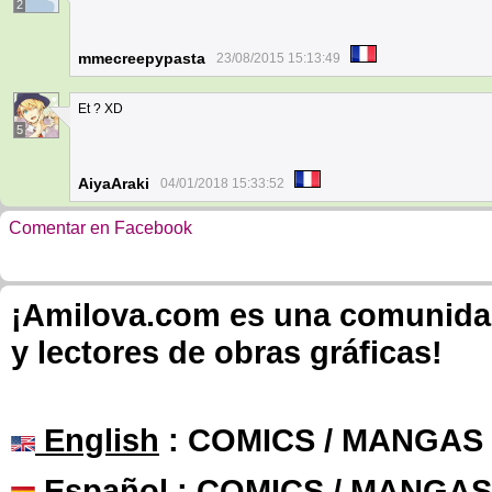
2
mmecreepypasta
23/08/2015 15:13:49
Et ? XD
5
AiyaAraki
04/01/2018 15:33:52
Comentar en Facebook
¡Amilova.com es una comunidad 
y lectores de obras gráficas!
English
: COMICS / MANGAS
Español
: COMICS / MANGAS