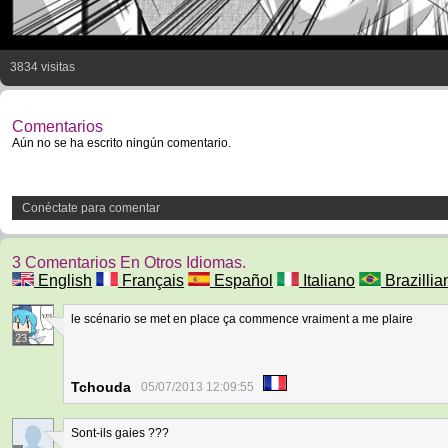
3834 visitas
Comentarios
Aún no se ha escrito ningún comentario.
Conéctate para comentar
3 Comentarios En Otros Idiomas.
English
Français
Español
Italiano
Brazillia
le scénario se met en place ça commence vraiment a me plaire
23
Tchouda
05/07/2013 12:09:55
Sont-ils gaies ???