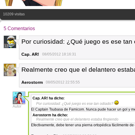
10209 visitas
5 Comentarios
Por curiosidad: ¿Qué juego es ese tan
13
Cap. AR!
08/05/2012 18:16:31
Realmente creo que el delantero estab
5
Aerostorm
08/05/2012 22:55:55
Cap. AR!
ha dicho:
22
Por curiosidad: ¿Qué juego es ese tan odiado?
Autor
El Captain Tsubasa de Famicom. Nunca pude hacer un gol y me 
Aerostorm
ha dicho:
Realmente creo que el delantero estaba fingiendo
Efectivamente, debe tener una pierna ortopédica fácilmente de 