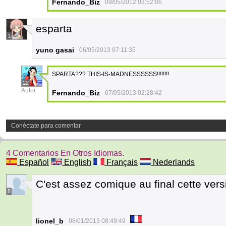
Fernando_Biz
09/05/2012 03:52:06
esparta
1
yuno gasai
06/05/2013 07:11:35
SPARTA??? THIS-IS-MADNESSSSSS!!!!!!!!
22
Autor
Fernando_Biz
07/05/2013 02:28:42
Conéctate para comentar
4 Comentarios En Otros Idiomas.
Español
English
Français
Nederlands
C'est assez comique au final cette vers
8
lionel_b
08/01/2013 08:49:49