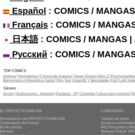
Español
: COMICS / MANGAS
Français
: COMICS / MANGA
日本語
: COMICS / MANGAS 
Русский
: COMICS / MANGAS
TOP CÓMICS
Amilova
Hemisferios
Chronoctis Express
Super Dragon Bros Z
Psychomanti
Bienvenidos A República Gada
Only Two
Astaroth Y Bernadette
Edil
Leth Hat
Género
Acción
Ilustraciones - Artworks
Fantasía - SF
Comedia
Libros para jovenes
R
EL PROYECTO AMILOVA
COMUNIDAD
Presentación del PROYECTO AMILOVA
Tutorial del lector
Comentarios de Prensa
Ayuda la comunidad
Kit de prensa
FAQ.Preguntas y Re
Banners
Moneda Virtual: OR