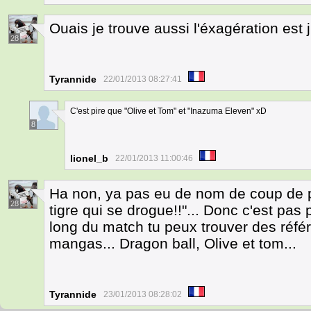
Ouais je trouve aussi l'éxagération est
28
Tyrannide
22/01/2013 08:27:41
C'est pire que "Olive et Tom" et "Inazuma Eleven" xD
8
lionel_b
22/01/2013 11:00:46
Ha non, ya pas eu de nom de coup de p
28
tigre qui se drogue!!"... Donc c'est pas 
long du match tu peux trouver des réfé
mangas... Dragon ball, Olive et tom...
Tyrannide
23/01/2013 08:28:02