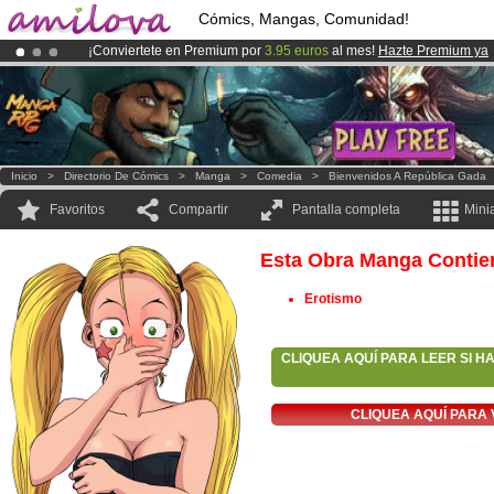
Cómics, Mangas, Comunidad!
¡Conviertete en Premium por
3.95 euros
al mes!
Hazte Premium ya
¡
El Kickstarter Amilova está desormado lanzado
!.
¡Ya tenemos 100000
miembros
y 1000
Cómics y Mangas!
.
Inicio
>
Directorio De Cómics
>
Manga
>
Comedia
>
Bienvenidos A República Gada
Favoritos
Compartir
Pantalla completa
Mini
Esta Obra Manga Contie
Erotismo
CLIQUEA AQUÍ PARA LEER SI H
CLIQUEA AQUÍ PARA 