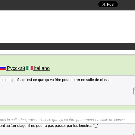
Русский
Italiano
alle des profs, qu'est-ce que ça va être pour entrer en salle de classe.
dans la salle des profs, qu'est-ce que ça va être pour entrer en salle de classe.
ont au 1er etage, il ne pourra pas passer par les fenetres *_*