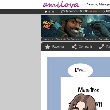
Cómics, Manga
¡Ya tenemos 100000
miembros
y 10
¡
El Kickstarter Amilova está desorm
¡Conviertete en Premium por
3.95 e
Inicio
>
Directorio De Cómics
>
Cómics
>
Comedia
Favoritos
Compartir
Pa
Bien...
Maestros
m