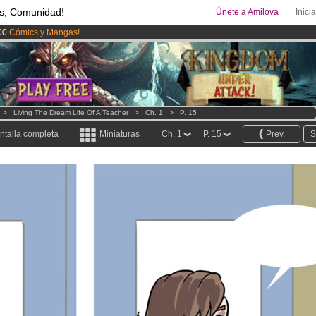
s, Comunidad!
Únete a Amilova
Inici
00
Cómics y Mangas!
.
ado lanzado
!.
uros
al mes!
Hazte Premium ya
>
Living The Dream Life Of A Teacher
>
Ch. 1
>
P. 15
ntalla completa
Miniaturas
Ch. 1
P. 15
Prev.
S