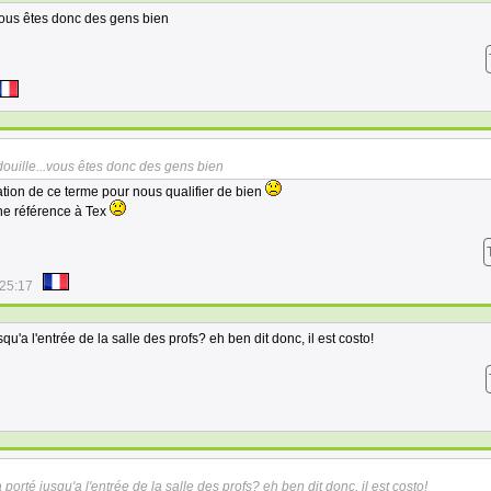
.vous êtes donc des gens bien
douille...vous êtes donc des gens bien
lisation de ce terme pour nous qualifier de bien
une référence à Tex
:25:17
usqu'a l'entrée de la salle des profs? eh ben dit donc, il est costo!
a porté jusqu'a l'entrée de la salle des profs? eh ben dit donc, il est costo!