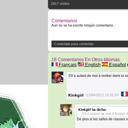
2817 visitas
Comentarios
Aún no se ha escrito ningún comentario.
Conéctate para comentar
16 Comentarios En Otros Idiomas.
Français
English
Español
S'il a autant de mal à rentrer dans la s
31
Kinkgirl
12/04/2012 13:31:20
Kinkgirl
ha dicho:
S'il a autant de mal à rentrer 
28
De plus si les salles de classes s