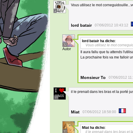
Vous utilisez le mot corneguidouille..
1
lord batair
07/06/2012 10:43:12
lord batair
ha dicho:
32
Vous utilisez le mot cornegui
Autor
Il aura fallu que tu attends l'uti
La prochaine fois va me falloir 
Monsieur To
07/06/2012 11
il le prenait dans les bras et la porté j
18
Miat
07/06/2012 18:58:00
Miat
ha dicho:
31
il le prenait dans les bras et l