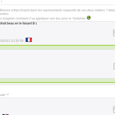
 !
férence d'état d'esprit dans les représentants respectifs de ces deux métiers ? Mais
uestion.
 imaginer comment il va appliquer son truc pour le Yorkshire.
itrait beau en le faisant B-)
10/2012 23:35:59
tude ^^