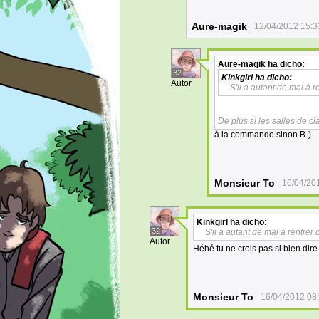
Aure-magik
12/04/2012 15:3
Aure-magik
ha dicho:
32
Kinkgirl
ha dicho:
Autor
S'il a autant de mal à r
De plus si les salles de c
à la commando sinon B-)
Monsieur To
16/04/20
Kinkgirl
ha dicho:
32
S'il a autant de mal à rentrer
Autor
Héhé tu ne crois pas si bien dir
Monsieur To
16/04/2012 08