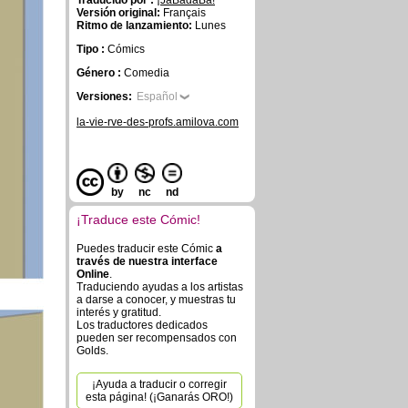
Traducido por :
¡JaBadaBa!
Versión original:
Français
Ritmo de lanzamiento:
Lunes
Tipo :
Cómics
Género :
Comedia
Versiones:
Español
la-vie-rve-des-profs.amilova.com
by
nc
nd
¡Traduce este Cómic!
Puedes traducir este Cómic
a
través de nuestra interface
Online
.
Traduciendo ayudas a los artistas
a darse a conocer, y muestras tu
interés y gratitud.
Los traductores dedicados
pueden ser recompensados con
Golds.
¡Ayuda a traducir o corregir
esta página! (¡Ganarás ORO!)