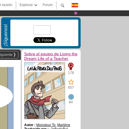
ar sesión
Explorar
Forum
¡Síguenos!
Sobre el equipo de Living the
iguiente
Dream Life of a Teacher
178
657
84
Autor :
Monsieur To
,
Marlène