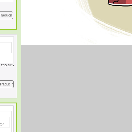
Traducir
 choisir ?
Traducir
to!