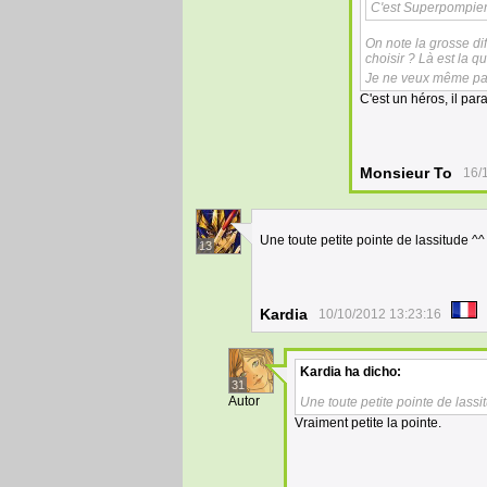
C'est Superpompier
On note la grosse dif
choisir ? Là est la q
Je ne veux même pas
C'est un héros, il para
Monsieur To
16/
Une toute petite pointe de lassitude ^^
13
Kardia
10/10/2012 13:23:16
Kardia
ha dicho:
31
Autor
Une toute petite pointe de lassi
Vraiment petite la pointe.