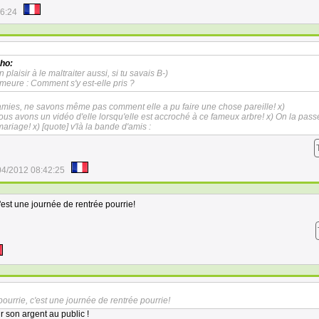
16:24
ho:
plaisir à le maltraiter aussi, si tu savais B-)
meure : Comment s'y est-elle pris ?
 amies, ne savons même pas comment elle a pu faire une chose pareille! x)
nous avons un vidéo d'elle lorsqu'elle est accroché à ce fameux arbre! x) On la pass
ariage! x) [
quote] v'là la bande d'amis :
04/2012 08:42:25
'est une journée de rentrée pourrie!
ourrie, c'est une journée de rentrée pourrie!
 son argent au public !