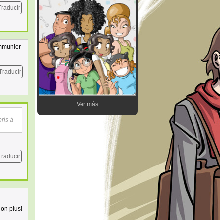
Traducir
communier
Traducir
Ver más
pris à
Traducir
non plus!