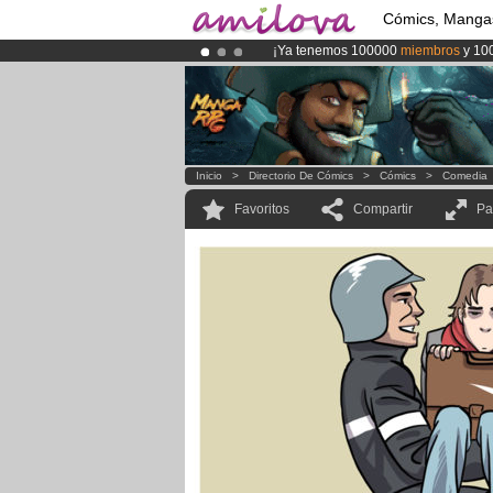
Cómics, Manga
¡Ya tenemos 100000
miembros
y 10
¡
El Kickstarter Amilova está desorm
¡Conviertete en Premium por
3.95 e
Inicio
>
Directorio De Cómics
>
Cómics
>
Comedia
Favoritos
Compartir
Pa