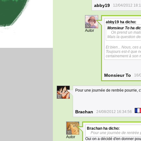
abby19
12/04/2012 18:
abby19
ha dicho:
32
Monsieur To
ha dic
Autor
On prend un malin 
Mais la question de
Et bien... Nous, ces
Toujours est-il que 
certainement à son m
Monsieur To
16/
Pour une journée de rentrée pourrie, c
27
Brachan
24/08/2012 16:34:56
Brachan
ha dicho:
31
Pour une journée de rentrée p
Autor
Oui on a décidé d'en donner pour