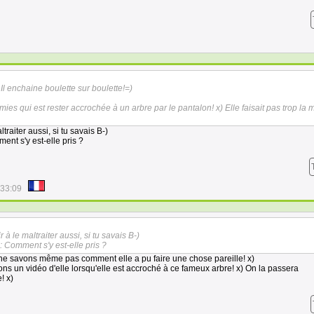
 Il enchaine boulette sur boulette!=)
mies qui est rester accrochée à un arbre par le pantalon! x) Elle faisait pas trop la 
traiter aussi, si tu savais B-)
nt s'y est-elle pris ?
:33:09
 à le maltraiter aussi, si tu savais B-)
 Comment s'y est-elle pris ?
 ne savons même pas comment elle a pu faire une chose pareille! x)
ons un vidéo d'elle lorsqu'elle est accroché à ce fameux arbre! x) On la passera
! x)