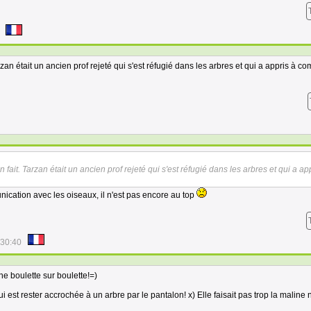
rzan était un ancien prof rejeté qui s'est réfugié dans les arbres et qui a appris à 
 fait. Tarzan était un ancien prof rejeté qui s'est réfugié dans les arbres et qui a ap
ication avec les oiseaux, il n'est pas encore au top
:30:40
ine boulette sur boulette!=)
i est rester accrochée à un arbre par le pantalon! x) Elle faisait pas trop la maline 