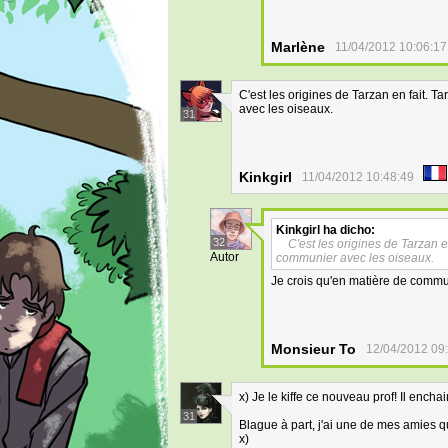
Marlène
11/04/2012 10:06:17
C'est les origines de Tarzan en fait. Ta
avec les oiseaux.
31
Kinkgirl
11/04/2012 10:48:49
Kinkgirl
ha dicho:
32
C'est les origines de Tarzan en
Autor
communier avec les oiseaux.
Je crois qu'en matière de commun
Monsieur To
12/04/2012 09
x) Je le kiffe ce nouveau prof! Il encha
31
Blague à part, j'ai une de mes amies qu
x)