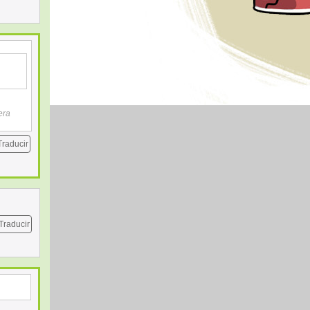
era
Traducir
Traducir