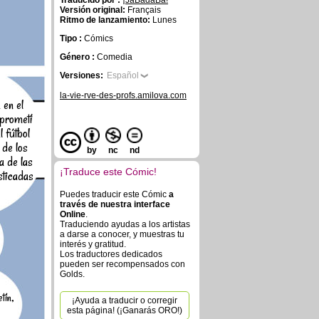
Traducido por :
¡JaBadaBa!
Versión original:
Français
Ritmo de lanzamiento:
Lunes
Tipo :
Cómics
Género :
Comedia
Versiones:
Español
la-vie-rve-des-profs.amilova.com
 en el
 prometí
l fútbol
de los
by
nc
nd
a de las
¡Traduce este Cómic!
sticadas
Puedes traducir este Cómic
a
través de nuestra interface
Online
.
Traduciendo ayudas a los artistas
a darse a conocer, y muestras tu
interés y gratitud.
Los traductores dedicados
pueden ser recompensados con
Golds.
tín,
¡Ayuda a traducir o corregir
esta página! (¡Ganarás ORO!)