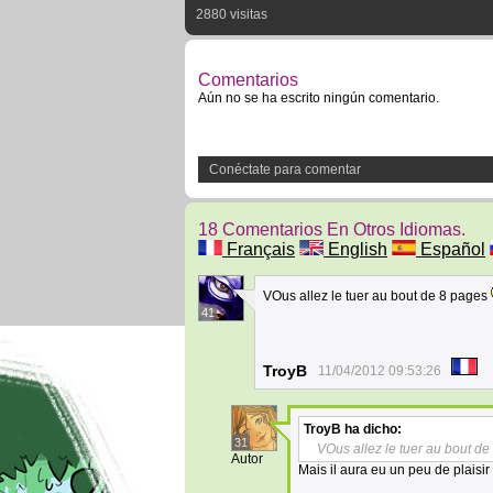
2880 visitas
Comentarios
Aún no se ha escrito ningún comentario.
Conéctate para comentar
18 Comentarios En Otros Idiomas.
Français
English
Español
VOus allez le tuer au bout de 8 pages
41
TroyB
11/04/2012 09:53:26
TroyB
ha dicho:
31
VOus allez le tuer au bout d
Autor
Mais il aura eu un peu de plaisir 