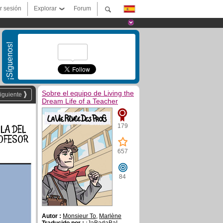
ar sesión
Explorar
Forum
¡Síguenos!
Sobre el equipo de Living the
iguiente
Dream Life of a Teacher
179
LA DEL
OFESOR
657
84
Autor :
Monsieur To
,
Marlène