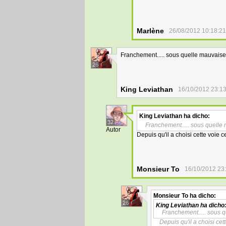
Marlène
26/08/2012 10:18:21
Franchement..... sous quelle mauvaise 
26
King Leviathan
16/10/2012 23:1
King Leviathan
ha dicho:
32
Franchement..... sous quelle 
Autor
Depuis qu'il a choisi cette voie 
Monsieur To
16/10/2012 23
Monsieur To
ha dicho:
26
King Leviathan
ha dicho
Franchement..... sous q
Depuis qu'il a choisi ce