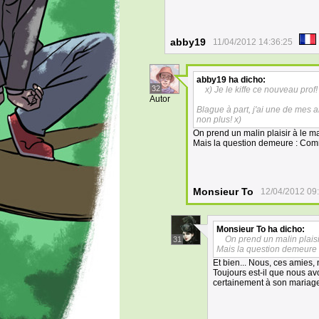
abby19
11/04/2012 14:36:25
abby19
ha dicho:
32
x) Je le kiffe ce nouveau prof!
Autor
Blague à part, j'ai une de mes a
non plus! x)
On prend un malin plaisir à le mal
Mais la question demeure : Comme
Monsieur To
12/04/2012 09
Monsieur To
ha dicho:
On prend un malin plaisir
31
Mais la question demeure :
Et bien... Nous, ces amies,
Toujours est-il que nous av
certainement à son mariage