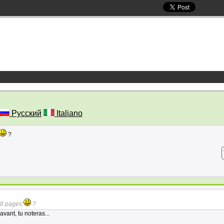
Русский
Italiano
?
e 8 pages
?
avant, tu noteras...