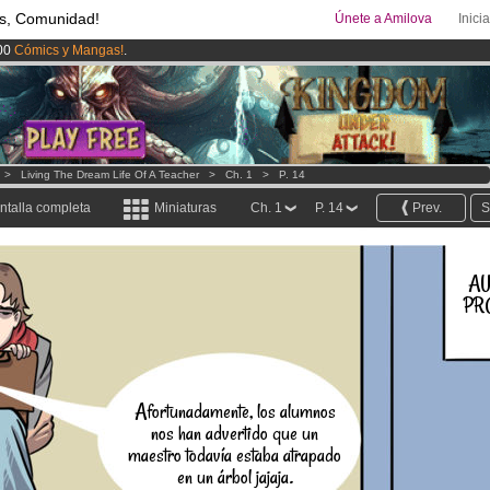
s, Comunidad!
Únete a Amilova
Inici
00
Cómics y Mangas!
.
ado lanzado
!.
uros
al mes!
Hazte Premium ya
>
Living The Dream Life Of A Teacher
>
Ch. 1
>
P. 14
ntalla completa
Miniaturas
Ch. 1
P. 14
Prev.
S
AU
PR
Afortunadamente, los alumnos
nos han advertido que un
maestro todavía estaba atrapado
en un árbol jajaja.