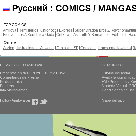
Русский
: COMICS / MANGAS
TOP CÓMICS
Amilova
Hemisferios
Chronoctis Express
Super Dragon Bros Z
Psychomanti
Bienvenidos A República Gada
Only Two
Astaroth Y Bernadette
Edil
Leth Hat
Género
Acción
Ilustraciones - Artworks
Fantasía - SF
Comedia
Libros para jovenes
R
EL PROYECTO AMILOVA
COMUNIDAD
Presentación del PROYECTO AMILOVA
Tutorial del lector
Comentarios de Prensa
Ayuda la comunidad
Kit de prensa
FAQ.Preguntas y Re
Banners
Moneda Virtual: OR
Info Anunciantes
Condiciones de uso
Follow Amilova on
Mapa del sitio