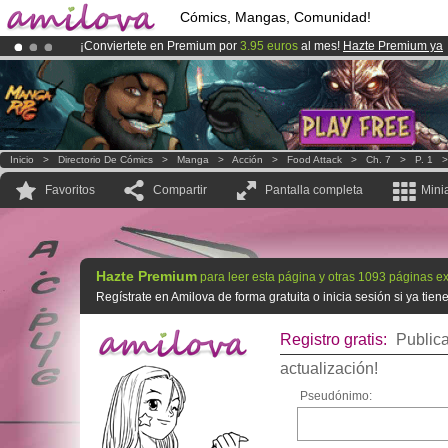
Cómics, Mangas, Comunidad!
¡Conviertete en Premium por
3.95 euros
al mes!
Hazte Premium ya
¡Ya tenemos 134393
miembros
y 1208
Cómics y Mangas!
.
¡
El Kickstarter Amilova está desormado lanzado
!.
Inicio
>
Directorio De Cómics
>
Manga
>
Acción
>
Food Attack
>
Ch. 7
>
P. 1
Favoritos
Compartir
Pantalla completa
Mini
Hazte Premium
para leer esta página y otras 1093 páginas ex
Regístrate en Amilova de forma gratuita o inicia sesión si ya tie
Registro gratis:
Publica
actualización!
Pseudónimo: