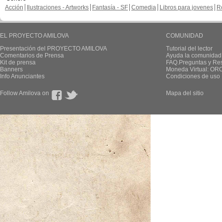
Acción
Ilustraciones - Artworks
Fantasía - SF
Comedia
Libros para jovenes
R
EL PROYECTO AMILOVA
COMUNIDAD
Presentación del PROYECTO AMILOVA
Tutorial del lector
Comentarios de Prensa
Ayuda la comunidad
Kit de prensa
FAQ.Preguntas y Re
Banners
Moneda Virtual: OR
Info Anunciantes
Condiciones de uso
Follow Amilova on
Mapa del sitio