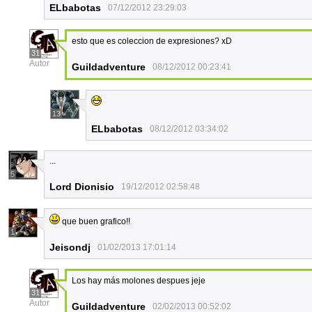
ELbabotas
07/12/2012 23:29:03
esto que es coleccion de expresiones? xD
31
Autor
Guildadventure
08/12/2012 00:23:41
13
ELbabotas
08/12/2012 03:34:02
...
5
Lord Dionisio
19/12/2012 02:58:48
que buen grafico!!
1
Jeisondj
01/02/2013 17:01:14
Los hay más molones despues jeje
31
Autor
Guildadventure
02/02/2013 00:52:02