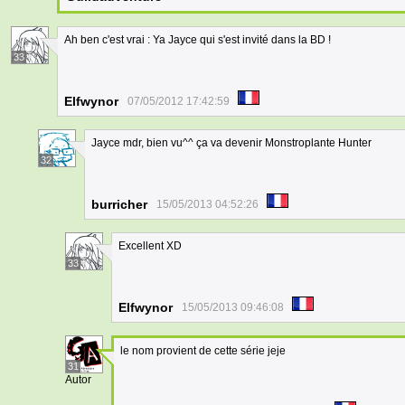
Ah ben c'est vrai : Ya Jayce qui s'est invité dans la BD !
33
Elfwynor
07/05/2012 17:42:59
Jayce mdr, bien vu^^ ça va devenir Monstroplante Hunter
32
burricher
15/05/2013 04:52:26
Excellent XD
33
Elfwynor
15/05/2013 09:46:08
le nom provient de cette série jeje
31
Autor