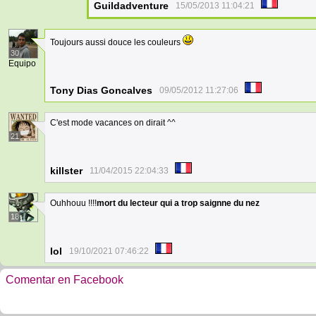
Guildadventure
15/05/2013 11:04:21
Toujours aussi douce les couleurs
30
Equipo
Tony Dias Goncalves
09/05/2012 11:27:06
C'est mode vacances on dirait ^^
21
killster
11/04/2015 22:04:33
Ouhhouu !!!!
mort du lecteur qui a trop saignne du nez
18
Iol
19/10/2021 07:46:22
Comentar en Facebook