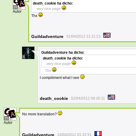
death_cookie
ha dicho:
31
very nice page
Autor
Thx
Guildadventure
01/04/2012 21:11:13
Guildadventure
ha dicho:
4
death_cookie
ha dicho:
very nice page
Thx
I compiliment what I see
death_cookie
02/04/2012 08:20:11
No more translation?
31
Autor
Guildadventure
24/04/2012 01:22:51