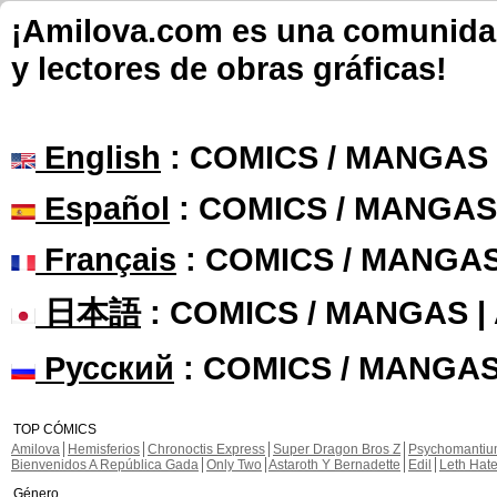
¡Amilova.com es una comunidad 
y lectores de obras gráficas!
English
: COMICS / MANGAS
Español
: COMICS / MANGAS
Français
: COMICS / MANGA
日本語
: COMICS / MANGAS 
Русский
: COMICS / MANGAS
TOP CÓMICS
Amilova
Hemisferios
Chronoctis Express
Super Dragon Bros Z
Psychomanti
Bienvenidos A República Gada
Only Two
Astaroth Y Bernadette
Edil
Leth Hat
Género