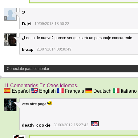
:0
1
D-jei
19/09/2013 18:50:22
¿Leona de nuevo? parece ser que será un personaje concurrente.
21
k-aap
21/07/2014 00:30:49
Conéctate para comentar
11 Comentarios En Otros Idiomas.
Español
English
Français
Deutsch
Italiano
very nice page
4
death_cookie
31/03/2012 15:27:42