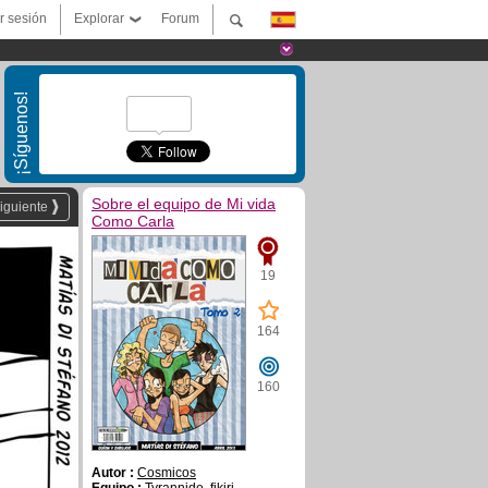
ar sesión
Explorar
Forum
¡Síguenos!
Sobre el equipo de Mi vida
iguiente
Como Carla
19
164
160
Autor :
Cosmicos