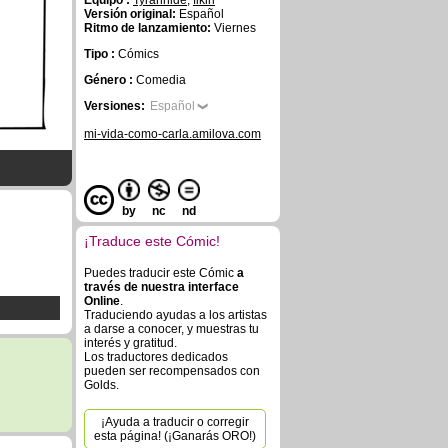
Equipo :
Tyrannide
,
fikiri
Versión original:
Español
Ritmo de lanzamiento:
Viernes
Tipo :
Cómics
Género :
Comedia
Versiones:
Español
mi-vida-como-carla.amilova.com
by
nc
nd
¡Traduce este Cómic!
Puedes traducir este Cómic
a
través de nuestra interface
Online
.
Traduciendo ayudas a los artistas
a darse a conocer, y muestras tu
interés y gratitud.
Los traductores dedicados
pueden ser recompensados con
Golds.
¡Ayuda a traducir o corregir
esta página! (¡Ganarás ORO!)