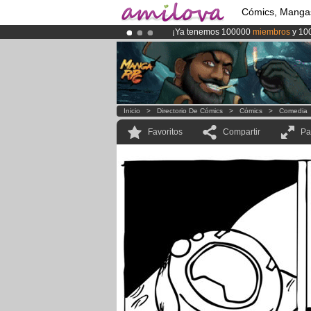
Cómics, Manga
¡Ya tenemos 100000
miembros
y 10
¡Conviertete en Premium por
3.95 e
¡
El Kickstarter Amilova está desorm
Inicio
>
Directorio De Cómics
>
Cómics
>
Comedia
Favoritos
Compartir
Pa