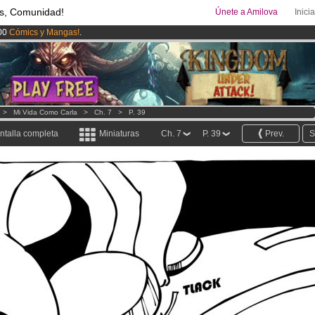
s, Comunidad!
Únete a Amilova
Inici
00
Cómics y Mangas!
.
uros
al mes!
Hazte Premium ya
ado lanzado
!.
>
Mi Vida Como Carla
>
Ch. 7
>
P. 39
ntalla completa
Miniaturas
Ch. 7
P. 39
Prev.
S