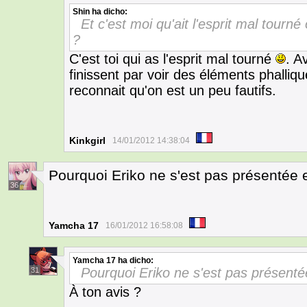
Shin
ha dicho:
Et c'est moi qu'ait l'esprit mal tourn
?
C'est toi qui as l'esprit mal tourné
. A
finissent par voir des éléments phalli
reconnait qu'on est un peu fautifs.
Kinkgirl
14/01/2012 14:38:04
Pourquoi Eriko ne s'est pas présentée 
36
Yamcha 17
16/01/2012 16:58:08
Yamcha 17
ha dicho:
Pourquoi Eriko ne s'est pas présent
31
À ton avis ?