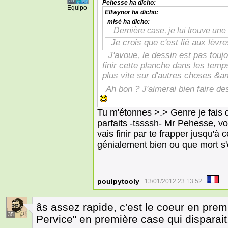
31
Pehesse
ha dicho:
Equipo
Elfwynor
ha dicho:
misé
ha dicho:
Dernière case, je lui trouve une
Je crois que c'est lié aux lèvre
J'avoue, le dessin est pas toujo
finir cette planche dans les temp
plus vite sur d'autres choses &
Ah bon ? J'aimerai bien faire de
Tu m'étonnes >.> Genre je fais 
parfaits -tssssh- Mr Pehesse, vo
vais finir par te frapper jusqu'à
génialement bien ou que mort s'
poulpytooly
13/01/2012 23:13:52
âs assez rapide, c'est le coeur en prem
35
Pervice" en première case qui disparait