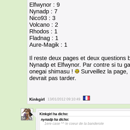
Elfwynor : 9
Nynadp : 7
Nico93 : 3
Volcano : 2
Rhodos : 1
Fladnag : 1
Aure-Magik : 1
Il reste deux pages et deux questions b
Nynadp et Elfwynor. Par contre si tu 
onegai shimasu !
Surveillez la page,
devrait pas tarder.
Kinkgirl
13/01/2012 09:10:49
Kinkgirl
ha dicho:
54
nynadp
ha dicho:
1ere case ^^ le coeur de la banderole