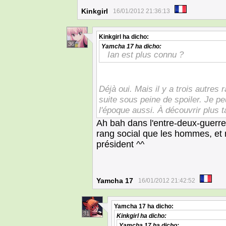
Kinkgirl
16/01/2012 21:36:13
Kinkgirl
ha dicho:
36
Yamcha 17
ha dicho:
Ian est plus connu ?
Déjà oui. Mais il y a trois autres 
suite sous peine de spoiler. Je pe
l'époque aussi. À découvrir plus 
Ah bah dans l'entre-deux-guerr
rang social que les hommes, et 
président ^^
Yamcha 17
16/01/2012 21:42:52
Yamcha 17
ha dicho:
31
Kinkgirl
ha dicho:
Yamcha 17
ha dicho: