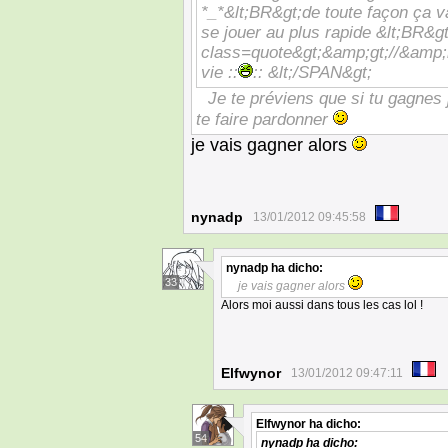
*_*&lt;BR&gt;de toute façon ça va
se jouer au plus rapide &lt;BR&g
class=quote&gt;&amp;gt;//&amp;lt
vie ::
:: &lt;/SPAN&gt;
Je te préviens que si tu gagnes
te faire pardonner
je vais gagner alors
nynadp
13/01/2012 09:45:58
nynadp
ha dicho:
33
je vais gagner alors
Alors moi aussi dans tous les cas lol !
Elfwynor
13/01/2012 09:47:11
Elfwynor
ha dicho:
54
nynadp
ha dicho: