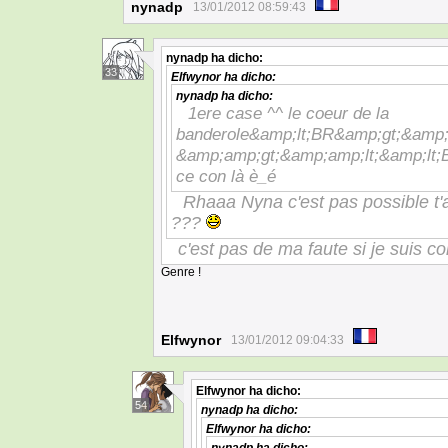
nynadp
13/01/2012 08:59:43
nynadp
ha dicho:
33
Elfwynor
ha dicho:
nynadp
ha dicho:
1ere case ^^ le coeur de la
banderole&amp;lt;BR&amp;gt;&amp;lt
&amp;amp;gt;&amp;amp;lt;&amp;lt;BR
ce con là è_é
Rhaaa Nyna c'est pas possible t'
???
c'est pas de ma faute si je suis 
Genre !
Elfwynor
13/01/2012 09:04:33
Elfwynor
ha dicho:
54
nynadp
ha dicho:
Elfwynor
ha dicho: