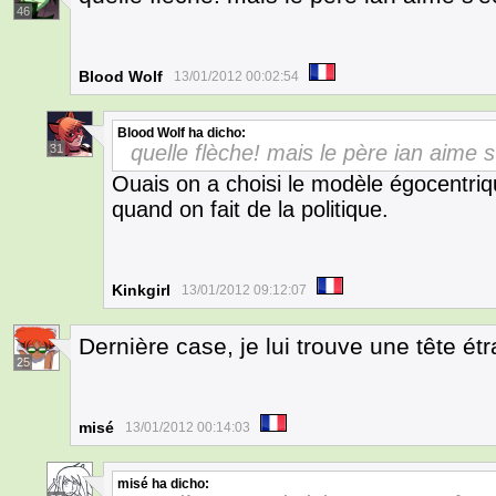
46
Blood Wolf
13/01/2012 00:02:54
Blood Wolf
ha dicho:
quelle flèche! mais le père ian aime s'
31
Ouais on a choisi le modèle égocentri
quand on fait de la politique.
Kinkgirl
13/01/2012 09:12:07
Dernière case, je lui trouve une tête é
25
misé
13/01/2012 00:14:03
misé
ha dicho: