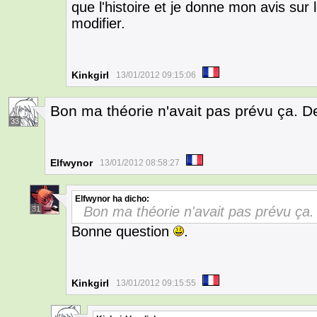
que l'histoire et je donne mon avis sur
modifier.
Kinkgirl
13/01/2012 09:15:06
Bon ma théorie n'avait pas prévu ça. D
33
Elfwynor
13/01/2012 08:58:27
Elfwynor
ha dicho:
Bon ma théorie n'avait pas prévu ça.
31
Bonne question
.
Kinkgirl
13/01/2012 09:15:55