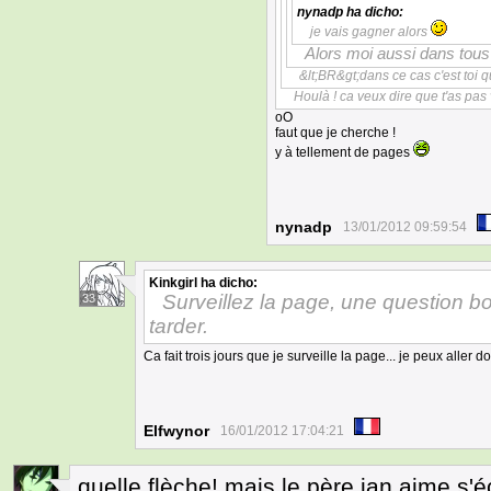
nynadp
ha dicho:
je vais gagner alors
Alors moi aussi dans tous 
&lt;BR&gt;dans ce cas c'est toi 
Houlà ! ca veux dire que t'as pas 
oO
faut que je cherche !
y à tellement de pages
nynadp
13/01/2012 09:59:54
Kinkgirl
ha dicho:
Surveillez la page, une question bo
33
tarder.
Ca fait trois jours que je surveille la page... je peux aller 
Elfwynor
16/01/2012 17:04:21
quelle flèche! mais le père ian aime s'éc