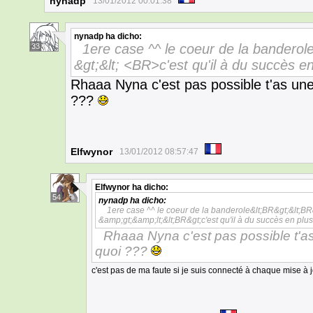
nynadp
13/01/2012 00:01:38
nynadp
ha dicho:
1ere case ^^ le coeur de la banderol
33
&gt;&lt; <BR>c'est qu'il à du succès e
Rhaaa Nyna c'est pas possible t'as un
???
Elfwynor
13/01/2012 08:57:47
Elfwynor
ha dicho:
54
nynadp
ha dicho:
1ere case ^^ le coeur de la banderole&lt;BR&gt;&lt;BR&
&amp;gt;&amp;lt;&lt;BR&gt;c'est qu'il à du succès en plu
Rhaaa Nyna c'est pas possible t'a
quoi ???
c'est pas de ma faute si je suis connecté à chaque mise à 