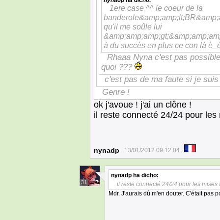
nynadp
ha dicho:
1ere case ^^ le coeur de la
banderole&amp;amp;lt;BR&amp;a
qu'il me soûle lui
&amp;amp;amp;gt;&amp;amp;amp;l
à du succès en plus ce con là è_
Rhaaa Nyna c'est pas possible
quoi ???
c'est pas de ma faute si je sui
Genre !
ok j'avoue ! j'ai un clône !
il reste connecté 24/24 pour les
nynadp
13/01/2012 09:12:04
nynadp
ha dicho:
31
il reste connecté 24/24 pour les mises à
Mdr. J'aurais dû m'en douter. C'était pas 