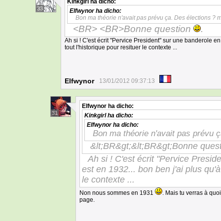
Kinkgirl
ha dicho:
33
Elfwynor
ha dicho:
Bon ma théorie n'avait pas prévu ça. Des élections ? 
<BR> <BR>Bonne question
.
Ah si ! C'est écrit "Pervice President" sur une banderole en
tout l'historique pour resituer le contexte ...
Elfwynor
13/01/2012 09:37:13
Elfwynor
ha dicho:
31
Kinkgirl
ha dicho:
Elfwynor
ha dicho:
Bon ma théorie n'avait pas prévu ç
&lt;BR&gt;&lt;BR&gt;Bonne ques
Ah si ! C'est écrit "Pervice Presi
est en 1932... bon ben j'ai plus qu'à
le contexte ...
Non nous sommes en 1931
. Mais tu verras à qu
page.