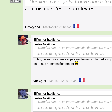
Dernière case, je lui trouve une tête
33
Je crois que c'est lié aux lèvres
Elfwynor
13/01/2012 08:58:02
Elfwynor
ha dicho:
31
misé
ha dicho:
Dernière case, je lui trouve une tête étrange. Un peu e
Je crois que c'est lié aux lèvres
En fait, ce sont ses dents et pas ses lèvres sur la partie su
plaire aux hommes également
.
Kinkgirl
13/01/2012 09:13:34
Elfwynor
ha dicho:
28
misé
ha dicho:
Dernière case, je lui trouve une tête étrange. Un peu e
Je crois que c'est lié aux lèvres