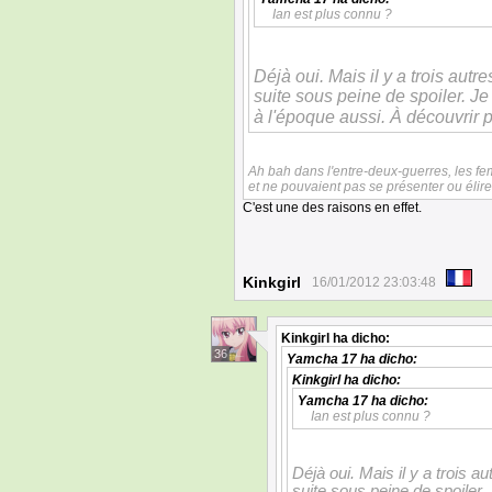
Ian est plus connu ?
Déjà oui. Mais il y a trois autr
suite sous peine de spoiler. Je
à l'époque aussi. À découvrir 
Ah bah dans l'entre-deux-guerres, les f
et ne pouvaient pas se présenter ou élire
C'est une des raisons en effet.
Kinkgirl
16/01/2012 23:03:48
Kinkgirl
ha dicho:
36
Yamcha 17
ha dicho:
Kinkgirl
ha dicho:
Yamcha 17
ha dicho:
Ian est plus connu ?
Déjà oui. Mais il y a trois a
suite sous peine de spoiler.