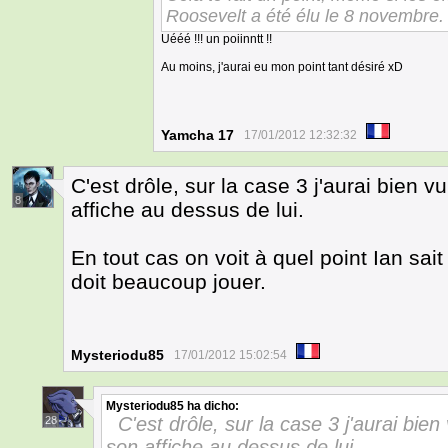
Roosevelt a été élu le 8 novembre.
Uééé !!! un poiinntt !!
Au moins, j'aurai eu mon point tant désiré xD
Yamcha 17
17/01/2012 12:32:32
C'est drôle, sur la case 3 j'aurai bien 
8
affiche au dessus de lui.
En tout cas on voit à quel point Ian sa
doit beaucoup jouer.
Mysteriodu85
17/01/2012 15:02:54
Mysteriodu85
ha dicho:
C'est drôle, sur la case 3 j'aurai bie
28
son affiche au dessus de lui.