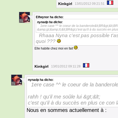
Kinkgirl
13/01/2012 09:21:51
Elfwynor
ha dicho:
31
nynadp
ha dicho:
1ere case ^^ le coeur de la banderole&lt;BR&gt;&lt;BR&
&amp;gt;&amp;lt;&lt;BR&gt;c'est qu'il à du succès en plu
Rhaaa Nyna c'est pas possible t'a
quoi ???
Elle habite chez moi en fait
.
Kinkgirl
13/01/2012 09:11:28
nynadp
ha dicho:
1ere case ^^ le coeur de la banderol
31
rahh ! qu'il me soûle lui &gt;&lt;
c'est qu'il à du succès en plus ce con 
Nous en sommes actuellement à :