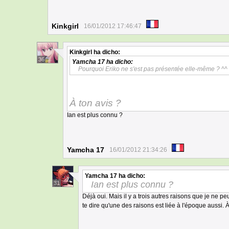
Kinkgirl
16/01/2012 17:46:47
Kinkgirl
ha dicho:
36
Yamcha 17
ha dicho:
Pourquoi Eriko ne s'est pas présentée elle-même ? ^^
À ton avis ?
Ian est plus connu ?
Yamcha 17
16/01/2012 21:34:26
Yamcha 17
ha dicho:
Ian est plus connu ?
31
Déjà oui. Mais il y a trois autres raisons que je ne pe
te dire qu'une des raisons est liée à l'époque aussi. 