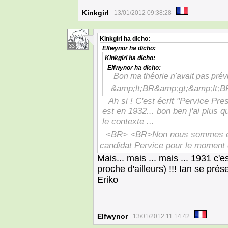
Kinkgirl
13/01/2012 09:38:28
Kinkgirl
ha dicho:
33
Elfwynor
ha dicho:
Kinkgirl
ha dicho:
Elfwynor
ha dicho:
Bon ma théorie n'avait pas prév
&amp;lt;BR&amp;gt;&amp;lt;B
Ah si ! C'est écrit "Pervice Pr
est en 1932... bon ben j'ai plus qu
le contexte ...
<BR> <BR>Non nous sommes 
candidat Pervice pour le moment 
Mais... mais ... mais ... 1931 c
proche d'ailleurs) !!! Ian se pré
Eriko
Elfwynor
13/01/2012 11:14:42