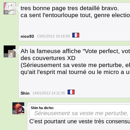
tres bonne page tres detaillé bravo.
28
ca sent l'entourloupe tout, genre electi
nico93
13/01/2012 10:18:59
Ah la fameuse affiche "Vote perfect, vot
21
des couvertures XD
(Sérieusement sa veste me perturbe, ell
qu'ait l'esprit mal tourné ou le micro a
Shin
14/01/2012 14:11:35
Shin
ha dicho:
Sérieusement sa veste me perturbe, e
31
C'est pourtant une veste très consensue