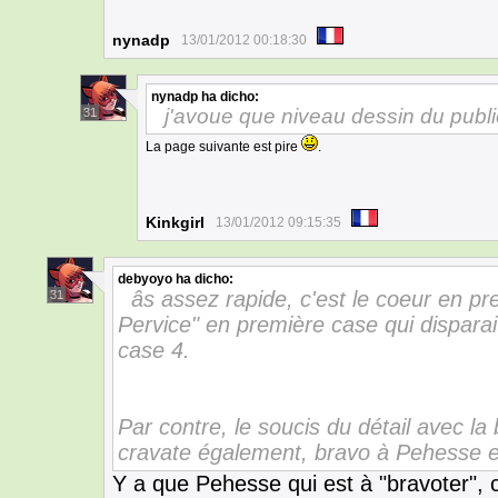
nynadp
13/01/2012 00:18:30
nynadp
ha dicho:
j'avoue que niveau dessin du public l
31
La page suivante est pire
.
Kinkgirl
13/01/2012 09:15:35
debyoyo
ha dicho:
âs assez rapide, c'est le coeur en p
31
Pervice" en première case qui disparai
case 4.
Par contre, le soucis du détail avec la 
cravate également, bravo à Pehesse et
Y a que Pehesse qui est à "bravoter", c'