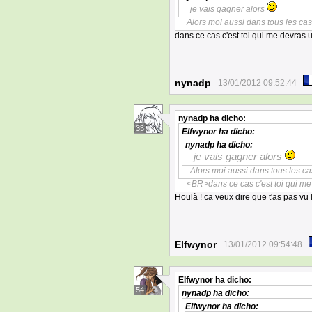
je vais gagner alors
Alors moi aussi dans tous les cas 
dans ce cas c'est toi qui me devras 
nynadp
13/01/2012 09:52:44
nynadp
ha dicho:
33
Elfwynor
ha dicho:
nynadp
ha dicho:
je vais gagner alors
Alors moi aussi dans tous les cas
<BR>dans ce cas c'est toi qui me
Houlà ! ca veux dire que t'as pas vu 
Elfwynor
13/01/2012 09:54:48
Elfwynor
ha dicho:
54
nynadp
ha dicho:
Elfwynor
ha dicho: