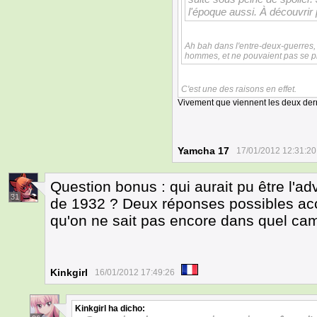
l'époque aussi. À découvrir
Ah bah dans l'entre-deux-guerres,
hommes, et ne pouvaient pas se pr
C'est une des raisons en effet.
Vivement que viennent les deux der
Yamcha 17
17/01/2012 12:31:20
Question bonus : qui aurait pu être l'ad
31
de 1932 ? Deux réponses possibles acc
qu'on ne sait pas encore dans quel cam
Kinkgirl
16/01/2012 17:49:26
Kinkgirl
ha dicho: