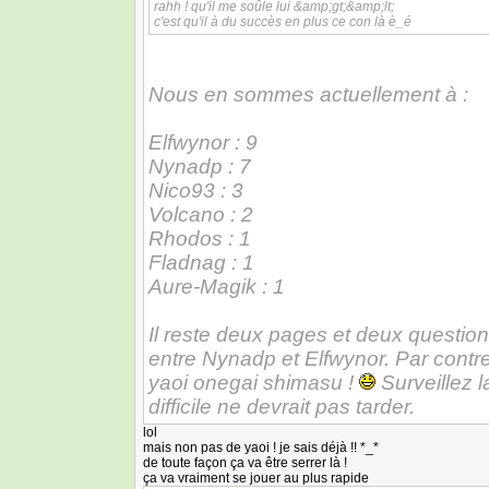
rahh ! qu'il me soûle lui &amp;gt;&amp;lt;
c'est qu'il à du succès en plus ce con là è_é
Nous en sommes actuellement à :
Elfwynor : 9
Nynadp : 7
Nico93 : 3
Volcano : 2
Rhodos : 1
Fladnag : 1
Aure-Magik : 1
Il reste deux pages et deux question
entre Nynadp et Elfwynor. Par contr
yaoi onegai shimasu !
Surveillez 
difficile ne devrait pas tarder.
lol
mais non pas de yaoi ! je sais déjà !! *_*
de toute façon ça va être serrer là !
ça va vraiment se jouer au plus rapide