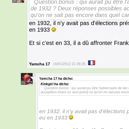
Question bonus : qui aurait pu être l'
36
de 1932 ? Deux réponses possibles ac
qu'on ne sait pas encore dans quel ca
en 1932, il n'y avait pas d'élections pr
en 1933
Et si c'est en 33, il a dû affronter Fran
Yamcha 17
16/01/2012 21:38:26
Yamcha 17
ha dicho:
31
Kinkgirl
ha dicho:
Question bonus : qui aurait pu être l'adversaire de Ia
acceptées (mais un seul point) vu qu'on ne sait pas enc
en 1932, il n'y avait pas d'élections 
eu en 1933