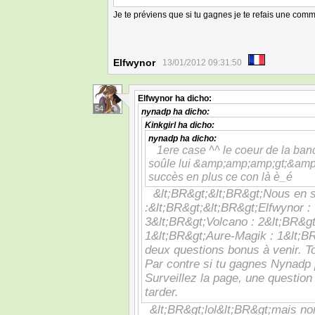
Je te préviens que si tu gagnes je te refais une co
Elfwynor
13/01/2012 09:31:50
Elfwynor
ha dicho:
54
nynadp
ha dicho:
Kinkgirl
ha dicho:
nynadp
ha dicho:
1ere case ^^ le coeur de la ban
soûle lui &amp;amp;amp;gt;&amp;a
succès en plus ce con là è_é
&lt;BR&gt;&lt;BR&gt;Nous en 
:&lt;BR&gt;&lt;BR&gt;Elfwynor :
3&lt;BR&gt;Volcano : 2&lt;BR&gt
1&lt;BR&gt;Aure-Magik : 1&lt;BR
deux questions bonus à venir. T
Par contre si tu gagnes Nynadp 
Surveillez la page, une question
tarder.
&lt;BR&gt;lol&lt;BR&gt;mais non 