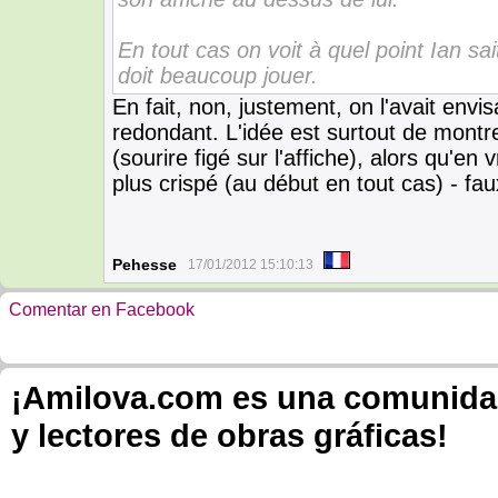
En tout cas on voit à quel point Ian s
doit beaucoup jouer.
En fait, non, justement, on l'avait envi
redondant. L'idée est surtout de montrer
(sourire figé sur l'affiche), alors qu'en
plus crispé (au début en tout cas) - f
Pehesse
17/01/2012 15:10:13
Comentar en Facebook
¡Amilova.com es una comunidad 
y lectores de obras gráficas!