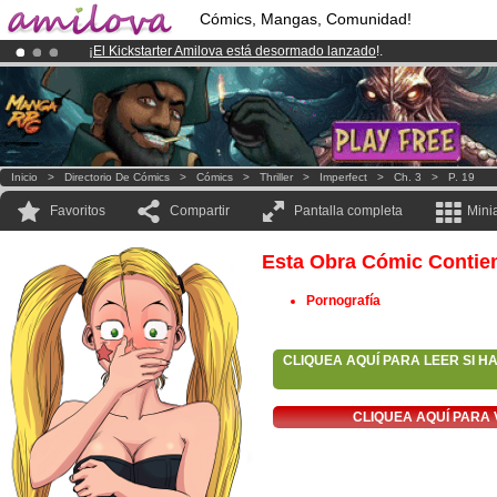
Cómics, Mangas, Comunidad!
¡
El Kickstarter Amilova está desormado lanzado
!.
¡Conviertete en Premium por
3.95 euros
al mes!
Hazte Premium ya
¡Ya tenemos 134393
miembros
y 1208
Cómics y Mangas!
.
Inicio
>
Directorio De Cómics
>
Cómics
>
Thriller
>
Imperfect
>
Ch. 3
>
P. 19
Favoritos
Compartir
Pantalla completa
Mini
Esta Obra Cómic Contie
Pornografía
CLIQUEA AQUÍ PARA LEER SI H
CLIQUEA AQUÍ PARA 