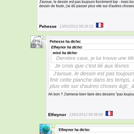
J'avoue, le dessin est pas toujours forcément top - mais bon
dessin de foule, j'ai dû passer plus vite sur d'autres chose
Pehesse
13/01/2012 09:18:13
Pehesse
ha dicho:
33
Elfwynor
ha dicho:
misé
ha dicho:
Dernière case, je lui trouve une tê
Je crois que c'est lié aux lèvres
J'avoue, le dessin est pas toujour
finir cette planche dans les temps, 
plus vite sur d'autres choses &gt;_&
Ah bon ? J'aimerai bien faire des dessins "pas toujour
Elfwynor
13/01/2012 09:38:04
Elfwynor
ha dicho: