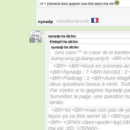
>// < j'aimerai bien gagner une fois dans ma vie
nynadp
13/01/2012 09:14:08
nynadp
ha dicho:
33
Kinkgirl
ha dicho:
nynadp
ha dicho:
1ere case ^^ le coeur de la bander
&amp;amp;gt;&amp;amp;lt; <BR>c'est
<BR> <BR>Nous en sommes actu
<BR>Nynadp : 7 <BR>Nico93 : 3 
<BR>Fladnag : 1 <BR>Aure-Magik 
deux questions bonus à venir. Tout
Par contre si tu gagnes Nynadp pa
Surveillez la page, une question bo
tarder.
<BR>lol <BR>mais non pas de yaoi
façon ça va être serrer là ! <BR>ça
<BR> <SPAN class=quote>&gt;//&lt;
ma vie :XD: </SPAN>