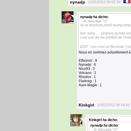
nynadp
11/01/2012 00:02:34
nynadp
ha dicho:
le tatouage ^o^
31
ou la blessure plutôt &amp;amp;
bon sang.......j'espère qu'elle es
c'est une de me préféré de l'hist
EDIT : non c'est un fléchette ! j'a
Nous en sommes actuellement à 
Elfwynor : 9
Nynadp : 6
Nico93 : 3
Volcano : 2
Rhodos : 1
Fladnag : 1
Aure-Magik : 1
Kinkgirl
11/01/2012 06:54:42
Kinkgirl
ha dicho:
28
nynadp
ha dicho:
le tatouage ^o^