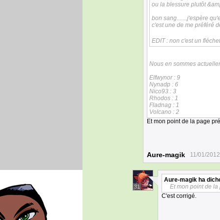
ou la blessure plutôt &am
bon sang.......j'espère qu'
c'est une de me préféré de
EDIT : non c'est un fléchett
Nous en sommes actuellem
Elfwynor : 9
Nynadp : 6
Nico93 : 3
Rhodos : 1
Fladnag : 1
Volcano : 2
Et mon point de la page pré
Aure-magik
11/01/2012
Aure-magik
ha dich
Et mon point de la
31
C'est corrigé.