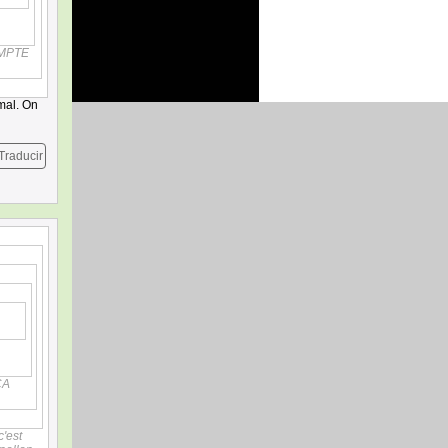
OMPTE
mal. On
Traducir
CA
'est