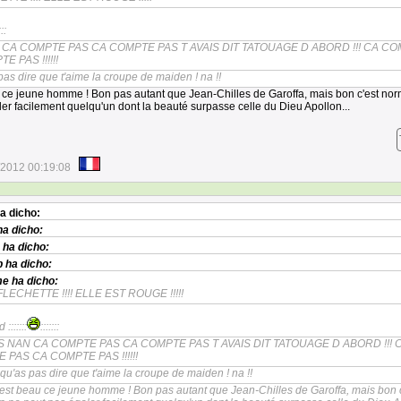
:::
 CA COMPTE PAS CA COMPTE PAS T AVAIS DIT TATOUAGE D ABORD !!! CA C
 PAS !!!!!!
 pas dire que t'aime la croupe de maiden ! na !!
u ce jeune homme ! Bon pas autant que Jean-Chilles de Garoffa, mais bon c'est nor
er facilement quelqu'un dont la beauté surpasse celle du Dieu Apollon...
/2012 00:19:08
a dicho:
a dicho:
ha dicho:
p
ha dicho:
me
ha dicho:
FLECHETTE !!!! ELLE EST ROUGE !!!!!
 :::::::
:::::::
S NAN CA COMPTE PAS CA COMPTE PAS T AVAIS DIT TATOUAGE D ABORD !!! 
 PAS CA COMPTE PAS !!!!!!
 qu'as pas dire que t'aime la croupe de maiden ! na !!
l est beau ce jeune homme ! Bon pas autant que Jean-Chilles de Garoffa, mais bon c