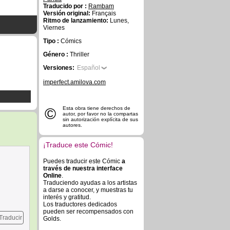
Traducido por :
Rambam
Versión original:
Français
Ritmo de lanzamiento:
Lunes,
Viernes
Tipo :
Cómics
Género :
Thriller
Versiones:
Español
imperfect.amilova.com
©
Esta obra tiene derechos de
autor, por favor no la compartas
sin autorización explícita de sus
autores.
¡Traduce este Cómic!
Puedes traducir este Cómic
a
través de nuestra interface
Online
.
Traduciendo ayudas a los artistas
a darse a conocer, y muestras tu
interés y gratitud.
Los traductores dedicados
pueden ser recompensados con
Traducir
Golds.