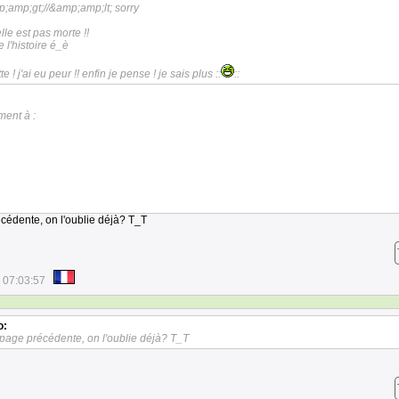
p;amp;gt;//&amp;amp;lt; sorry
elle est pas morte !!
 l'histoire é_è
e ! j'ai eu peur !! enfin je pense ! je sais plus ::
::
ent à :
cédente, on l'oublie déjà? T_T
 07:03:57
o:
 page précédente, on l'oublie déjà? T_T