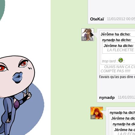
OteKaï
11/01/2012 00:0
Jérôme
ha dicho:
54
nynadp
ha dicho:
Jérôme
ha dicho:
LA FLECHETTE !!
trop tard ::
::
OUAIS NAN CA CO
COMPTE PAS !!!!!!
t'avais qu'as pas dire
nynadp
11/01/201
nynadp
ha dic
36
Jérôme
ha di
nynadp
ha di
Jérôme
ha d
LA FLECHE