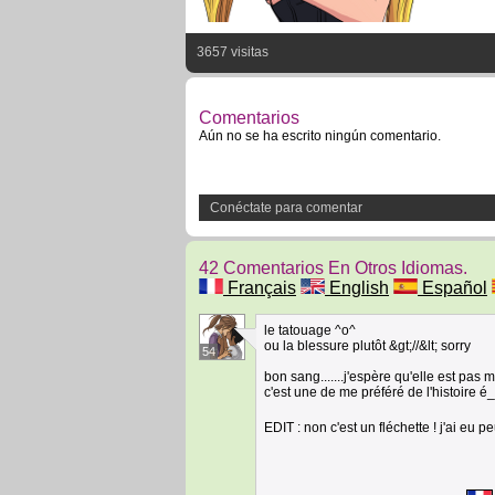
3657 visitas
Comentarios
Aún no se ha escrito ningún comentario.
Conéctate para comentar
42 Comentarios En Otros Idiomas.
Français
English
Español
le tatouage ^o^
ou la blessure plutôt &gt;//&lt; sorry
54
bon sang.......j'espère qu'elle est pas m
c'est une de me préféré de l'histoire é
EDIT : non c'est un fléchette ! j'ai eu pe