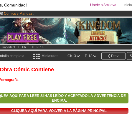
s, Comunidad!
Únete a Amilova
Inici
08
Cómics y Mangas!
.
ado lanzado
!.
uros
al mes!
Hazte Premium ya
>
Imperfect
>
Ch. 3
>
P. 18
ntalla completa
Miniaturas
Ch. 3
P. 18
Prev.
S
 Obra Cómic Contiene
Pornografía
QUEA AQUÍ PARA LEER SI HAS LEÍDO Y ACEPTADO LA ADVERTENCIA DE
ENCIMA.
CLIQUEA AQUÍ PARA VOLVER A LA PÁGINA PRINCIPAL.