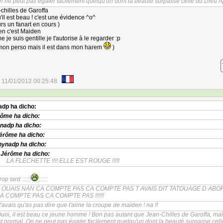
n ne peut pas égaler facilement quelqu'un dont la beauté surpasse celle du Dieu Ap
-chilles de Garoffa
'il est beau ! c'est une évidence ^o^
eurs un fanart en cours )
n c'est Maiden
je suis gentille je t'autorise à le regarder :p
 mon perso mais il est dans mon harem
)
11/01/2012 00:25:48
adp
ha dicho:
rôme
ha dicho:
nadp
ha dicho:
érôme
ha dicho:
nynadp
ha dicho:
Jérôme
ha dicho:
LA FLECHETTE !!!! ELLE EST ROUGE !!!!!
trop tard ::::::
::::::
OUAIS NAN CA COMPTE PAS CA COMPTE PAS T AVAIS DIT TATOUAGE D ABORD
A COMPTE PAS CA COMPTE PAS !!!!!!
t'avais qu'as pas dire que t'aime la croupe de maiden ! na !!
uoi, il est beau ce jeune homme ! Bon pas autant que Jean-Chilles de Garoffa, ma
st normal. On ne peut pas égaler facilement quelqu'un dont la beauté surpasse cell