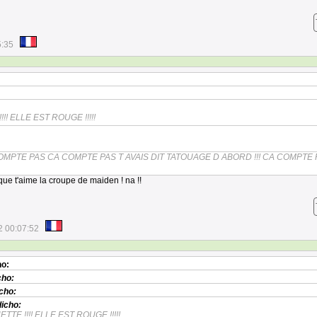
5:35
!! ELLE EST ROUGE !!!!!
MPTE PAS CA COMPTE PAS T AVAIS DIT TATOUAGE D ABORD !!! CA COMPTE 
 que t'aime la croupe de maiden ! na !!
2 00:07:52
ho:
cho:
cho:
icho:
TTE !!!! ELLE EST ROUGE !!!!!