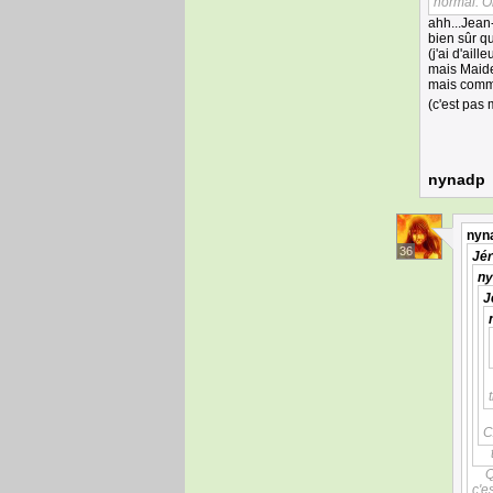
normal. O
ahh...Jean
bien sûr qu
(j'ai d'aill
mais Maide
mais comme 
(c'est pas
nynadp
nyn
36
Jé
ny
J
C
Q
c'e