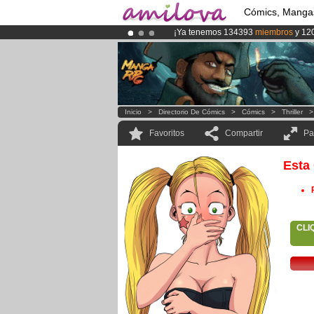
Cómics, Manga
¡Ya tenemos 134393
miembros
y 12
¡
El Kickstarter Amilova está desorm
¡Conviertete en Premium por
3.95 e
Inicio
>
Directorio De Cómics
>
Cómics
>
Thriller
Favoritos
Compartir
Pa
Esta
CLI