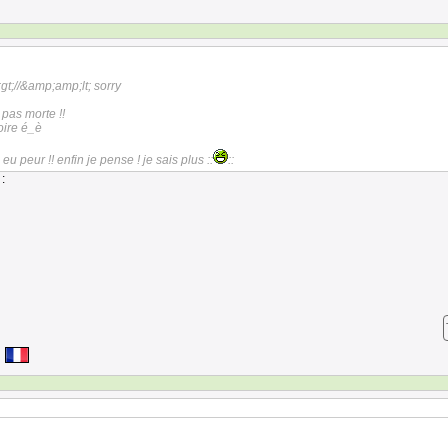
gt;//&amp;amp;lt; sorry
t pas morte !!
oire é_è
i eu peur !! enfin je pense ! je sais plus ::
::
: