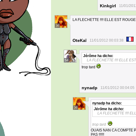
Kinkgirl
11/01/201
LA FLECHETTE !!!! ELLE EST ROUGE !!
36
OteKaï
11/01/2012 00:03:38
Jérôme
ha dicho:
LA FLECHETTE !!!! ELLE EST 
54
trop tard
nynadp
11/01/2012 00:04:05
nynadp
ha dicho:
36
Jérôme
ha dicho:
LA FLECHETTE !!!! ELL
trop tard :
:
OUAIS NAN CA COMPTE P
PAS !!!!!!