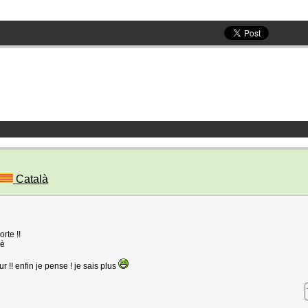
Català
orte !!
_è
ur !! enfin je pense ! je sais plus