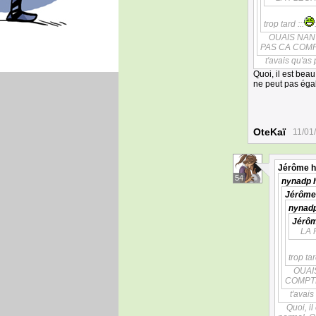
trop tard :::
OUAIS NAN
PAS CA COMPTE
t'avais qu'as
Quoi, il est bea
ne peut pas égal
OteKaï
11/01
Jérôme
h
54
nynadp
h
Jérôme
nynad
Jérô
LA 
trop tard
OUAI
COMPTE
t'avais
Quoi, i