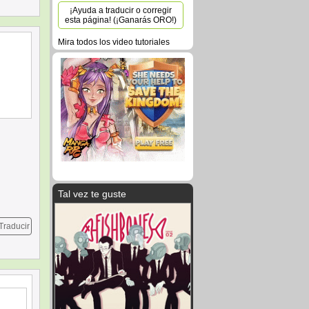
¡Ayuda a traducir o corregir
esta página! (¡Ganarás ORO!)
Mira todos los video tutoriales
Tal vez te guste
Traducir