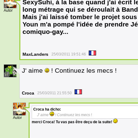
SexySuhi, à la base quand j'ai écrit l
2
long métrage qui se déroulait à Band
Autor
Mais j'ai laissé tomber le projet sou
Youn m'a pompé l'idée de prendre Jé
comiquo-gay...
MaxLanders
25/03/2011 19:51:46
J' aime
! Continuez les mecs !
17
Croca
25/03/2011 21:55:50
Croca
ha dicho:
2
J' aime
! Continuez les mecs !
Autor
merci Croca! Tu vas pas être deçu de la suite!