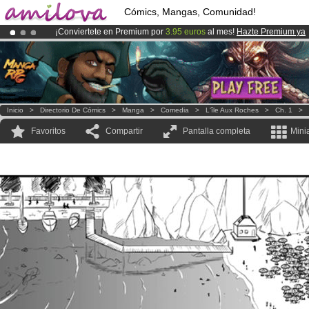
Cómics, Mangas, Comunidad!
¡Conviertete en Premium por
3.95 euros
al mes!
Hazte Premium ya
¡Ya tenemos 100000
miembros
y 1000
Cómics y Mangas!
.
¡
El Kickstarter Amilova está desormado lanzado
!.
Inicio
>
Directorio De Cómics
>
Manga
>
Comedia
>
L'île Aux Roches
>
Ch. 1
>
Favoritos
Compartir
Pantalla completa
Mini