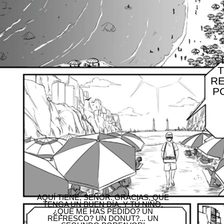
T
RE
P
AQUÍ TIENE, SEÑOR. GRÁCIAS, QUE
TENGA UN BUEN DÍA, Y TÚ NIÑO,
¿QUÉ ME HAS PEDIDO? UN
REFRESCO? UN DONUT?... UN