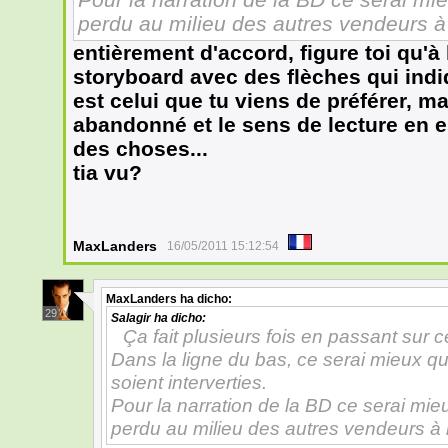
perdu au milieu des autres vendeurs à 
entièrement d'accord, figure toi qu'à 
storyboard avec des flèches qui indi
est celui que tu viens de préférer, m
abandonné et le sens de lecture en e
des choses...
tia vu?
MaxLanders
16/05/2011 15:12:54
MaxLanders
ha dicho:
29
Salagir
ha dicho:
Ça fait plusieurs fois en passant sur c
Dans la ligne du bas, ce serai mieux q
soient interverties.
Pour la narration de la BD ce serai mieux
perdu au milieu des autres vendeurs à 