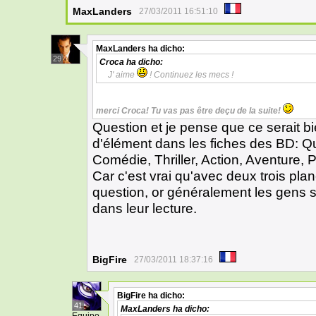
MaxLanders
27/03/2011 16:51:10
MaxLanders
ha dicho:
29
Croca
ha dicho:
J' aime
! Continuez les mecs !
merci Croca! Tu vas pas être deçu de la suite!
Question et je pense que ce serait bi
d'élément dans les fiches des BD: Que
Comédie, Thriller, Action, Aventure, Po
Car c'est vrai qu'avec deux trois plan
question, or généralement les gens s
dans leur lecture.
BigFire
27/03/2011 18:37:16
BigFire
ha dicho:
41
MaxLanders
ha dicho: