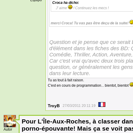
Equipo
Croca
ha dicho:
J' aime
! Continuez les mecs !
merci Croca! Tu vas pas être deçu de la suite!
Question et je pense que ce serait 
d'élément dans les fiches des BD: Q
Comédie, Thriller, Action, Aventure, 
Car c'est vrai qu'avec deux trois pl
question, or généralement les gens
dans leur lecture.
Tu as tout à fait raison.
C'est en cours de programmation... bientot, bientot
TroyB
27/03/2011 20:11:19
Pour L'Île-Aux-Roches, à classer dan
2
porno-épouvante! Mais ça se voit pa
Autor