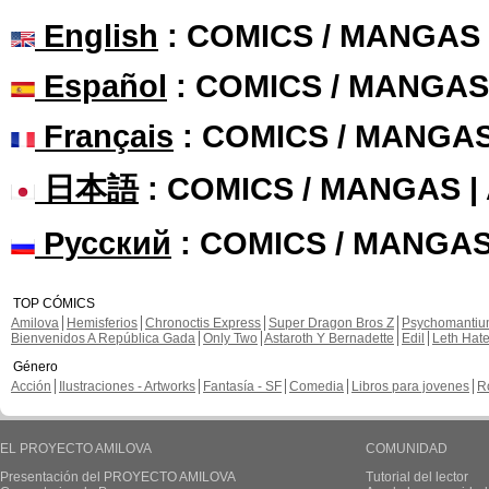
English
: COMICS / MANGAS
Español
: COMICS / MANGAS
Français
: COMICS / MANGA
日本語
: COMICS / MANGAS 
Русский
: COMICS / MANGAS
TOP CÓMICS
Amilova
Hemisferios
Chronoctis Express
Super Dragon Bros Z
Psychomanti
Bienvenidos A República Gada
Only Two
Astaroth Y Bernadette
Edil
Leth Hat
Género
Acción
Ilustraciones - Artworks
Fantasía - SF
Comedia
Libros para jovenes
R
EL PROYECTO AMILOVA
COMUNIDAD
Presentación del PROYECTO AMILOVA
Tutorial del lector