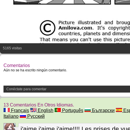
5165 visitas
Comentarios
Aún no se ha escrito ningún comentario.
Conéctate para comentar
13 Comentarios En Otros Idiomas.
Français
English
Português
Български
Esp
Italiano
Русский
j'aime j'aime j'aime!!!! Les prises de v