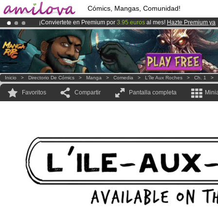
Cómics, Mangas, Comunidad!
¡Conviertete en Premium por
3.95 euros
al mes!
Hazte Premium ya
¡
El Kickstarter Amilova está desormado lanzado
!.
¡Ya tenemos 100000
miembros
y 1000
Cómics y Mangas!
.
Inicio
>
Directorio De Cómics
>
Manga
>
Comedia
>
L'île Aux Roches
>
Ch. 1
>
Favoritos
Compartir
Pantalla completa
Mini