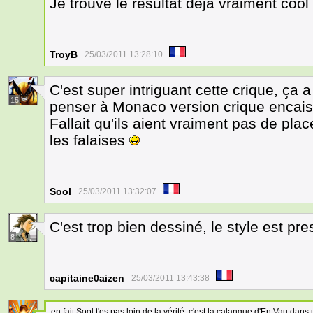
Je trouve le résultat déjà vraiment cool
TroyB
25/03/2011 13:28:10
C'est super intriguant cette crique, ça a
15
penser à Monaco version crique encai
Fallait qu'ils aient vraiment pas de plac
les falaises
Sool
25/03/2011 13:32:07
C'est trop bien dessiné, le style est p
8
capitaine0aizen
25/03/2011 13:43:38
en fait Sool t'es pas loin de la vérité, c'est la calanque d'En Vau dan