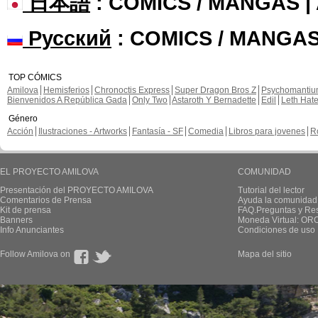
日本語
: COMICS / MANGAS 
Русский
: COMICS / MANGAS
TOP CÓMICS
Amilova
Hemisferios
Chronoctis Express
Super Dragon Bros Z
Psychomanti
Bienvenidos A República Gada
Only Two
Astaroth Y Bernadette
Edil
Leth Hat
Género
Acción
Ilustraciones - Artworks
Fantasía - SF
Comedia
Libros para jovenes
R
EL PROYECTO AMILOVA
COMUNIDAD
Presentación del PROYECTO AMILOVA
Tutorial del lector
Comentarios de Prensa
Ayuda la comunidad
Kit de prensa
FAQ.Preguntas y Re
Banners
Moneda Virtual: OR
Info Anunciantes
Condiciones de uso
Follow Amilova on
Mapa del sitio