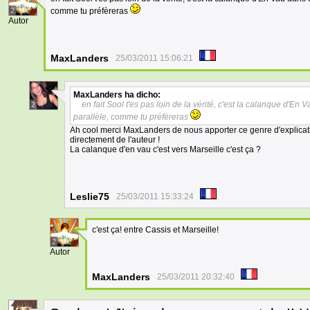
2
comme tu préfèreras
Autor
MaxLanders
25/03/2011 15:06:21
MaxLanders
ha dicho:
en fait Sool t'es pas loin de la vérité, c'est la calanque d'E
2
parallèle, comme tu préfèreras
Ah cool merci MaxLanders de nous apporter ce genre d'explication
directement de l'auteur !
La calanque d'en vau c'est vers Marseille c'est ça ?
Leslie75
25/03/2011 15:33:24
c'est ça! entre Cassis et Marseille!
2
Autor
MaxLanders
25/03/2011 20:32:40