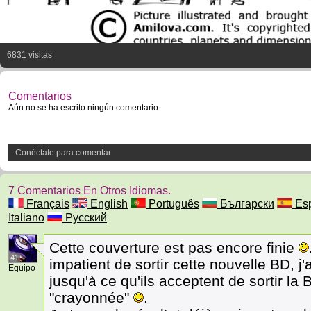
6831 visitas
Comentarios
Aún no se ha escrito ningún comentario.
Conéctate para comentar
7 Comentarios En Otros Idiomas.
Français
English
Português
Български
Esp
Italiano
Русский
Cette couverture est pas encore finie
41
impatient de sortir cette nouvelle BD, 
Equipo
jusqu'à ce qu'ils acceptent de sortir l
"crayonnée"
.