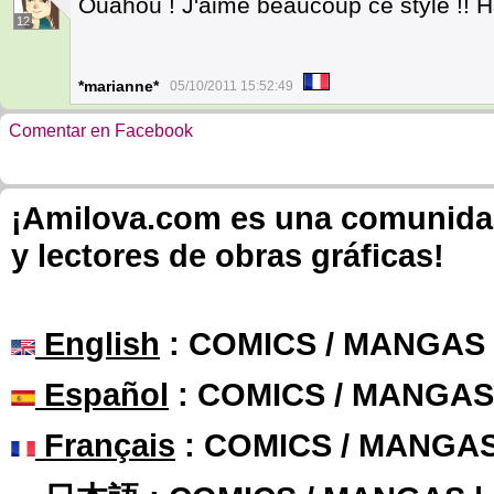
Ouahou ! J'aime beaucoup ce style !! Hâ
12
*marianne*
05/10/2011 15:52:49
Comentar en Facebook
¡Amilova.com es una comunidad 
y lectores de obras gráficas!
English
: COMICS / MANGAS
Español
: COMICS / MANGAS
Français
: COMICS / MANGA