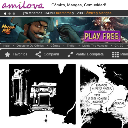
Cómics, Mangas, Comunidad!
¡Ya tenemos 134393
miembros
y 1208
Cómics y Mangas!
.
¡
El Kickstarter Amilova está desormado lanzado
!.
¡Conviertete en Premium por
3.95 euros
al mes!
Hazte Premium ya
Inicio
>
Directorio De Cómics
>
Cómics
>
Thriller
>
Ligeia The Vampire
>
Ch. 39
Favoritos
Compartir
Pantalla completa
Mini