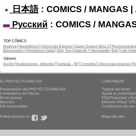
日本語
: COMICS / MANGAS 
Русский
: COMICS / MANGAS
TOP CÓMICS
Amilova
Hemisferios
Chronoctis Express
Super Dragon Bros Z
Psychomanti
Bienvenidos A República Gada
Only Two
Astaroth Y Bernadette
Edil
Leth Hat
Género
Acción
Ilustraciones - Artworks
Fantasía - SF
Comedia
Libros para jovenes
R
EL PROYECTO AMILOVA
COMUNIDAD
Presentación del PROYECTO AMILOVA
Tutorial del lector
Comentarios de Prensa
Ayuda la comunidad
Kit de prensa
FAQ.Preguntas y Re
Banners
Moneda Virtual: OR
Info Anunciantes
Condiciones de uso
Follow Amilova on
Mapa del sitio