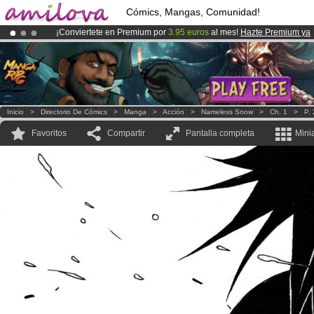
Cómics, Mangas, Comunidad!
¡Conviertete en Premium por
3.95 euros
al mes!
Hazte Premium ya
¡Ya tenemos 134393
miembros
y 1208
Cómics y Mangas!
.
¡
El Kickstarter Amilova está desormado lanzado
!.
Inicio
>
Directorio De Cómics
>
Manga
>
Acción
>
Nameless Snow
>
Ch. 1
>
P.
Favoritos
Compartir
Pantalla completa
Mini