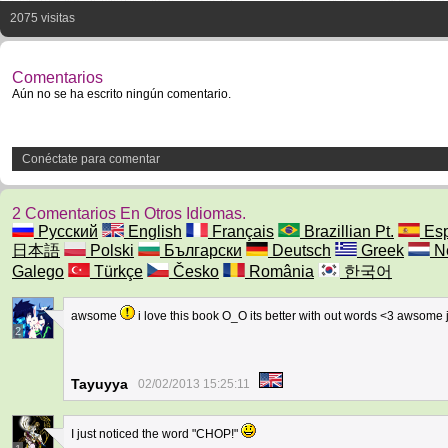
2075 visitas
Comentarios
Aún no se ha escrito ningún comentario.
Conéctate para comentar
2 Comentarios En Otros Idiomas.
Русский
English
Français
Brazillian Pt.
Esp
日本語
Polski
Български
Deutsch
Greek
Ne
Galego
Türkçe
Česko
România
한국어
awsome
i love this book O_O its better with out words <3 awsome
2
Tayuyya
02/02/2013 15:25:11
I just noticed the word "CHOP!"