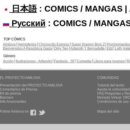
日本語
: COMICS / MANGAS 
Русский
: COMICS / MANGAS
TOP CÓMICS
Amilova
Hemisferios
Chronoctis Express
Super Dragon Bros Z
Psychomanti
Bienvenidos A República Gada
Only Two
Astaroth Y Bernadette
Edil
Leth Hat
Género
Acción
Ilustraciones - Artworks
Fantasía - SF
Comedia
Libros para jovenes
R
EL PROYECTO AMILOVA
COMUNIDAD
Presentación del PROYECTO AMILOVA
Tutorial del lector
Comentarios de Prensa
Ayuda la comunidad
Kit de prensa
FAQ.Preguntas y Re
Banners
Moneda Virtual: OR
Info Anunciantes
Condiciones de uso
Follow Amilova on
Mapa del sitio