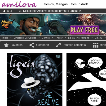
Cómics, Mangas, Comunidad!
¡
El Kickstarter Amilova está desormado lanzado
!.
¡Ya tenemos 100000
miembros
y 1000
Cómics y Mangas!
.
¡Conviertete en Premium por
3.95 euros
al mes!
Hazte Premium ya
Inicio
>
Directorio De Cómics
>
Cómics
>
Thriller
>
Ligeia The Vampire
>
Ch. 38
Favoritos
Compartir
Pantalla completa
Mini