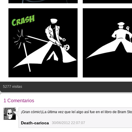
5277 visitas
1 Comentarios
¡Gran cómic!¡La última vez que leí algo así fue en el libro de Bram St
30
Death-carioca
30/06/2012 22:07:07