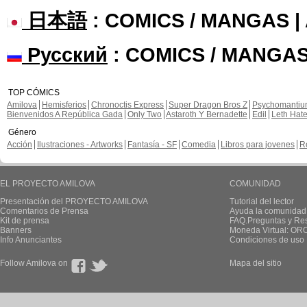
日本語
: COMICS / MANGAS 
Русский
: COMICS / MANGAS
TOP CÓMICS
Amilova
Hemisferios
Chronoctis Express
Super Dragon Bros Z
Psychomanti
Bienvenidos A República Gada
Only Two
Astaroth Y Bernadette
Edil
Leth Hat
Género
Acción
Ilustraciones - Artworks
Fantasía - SF
Comedia
Libros para jovenes
R
EL PROYECTO AMILOVA
COMUNIDAD
Presentación del PROYECTO AMILOVA
Tutorial del lector
Comentarios de Prensa
Ayuda la comunidad
Kit de prensa
FAQ.Preguntas y Re
Banners
Moneda Virtual: OR
Info Anunciantes
Condiciones de uso
Follow Amilova on
Mapa del sitio