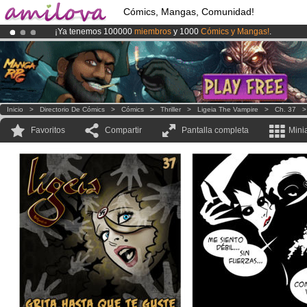
Cómics, Mangas, Comunidad!
¡Ya tenemos 100000
miembros
y 1000
Cómics y Mangas!
.
¡Conviertete en Premium por
3.95 euros
al mes!
Hazte Premium ya
¡
El Kickstarter Amilova está desormado lanzado
!.
Inicio
>
Directorio De Cómics
>
Cómics
>
Thriller
>
Ligeia The Vampire
>
Ch. 37
Favoritos
Compartir
Pantalla completa
Mini