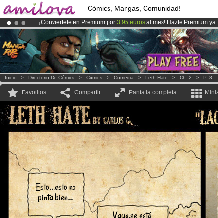
Cómics, Mangas, Comunidad!
¡Conviertete en Premium por
3.95 euros
al mes!
Hazte Premium ya
¡Ya tenemos 100000
miembros
y 1000
Cómics y Mangas!
.
¡
El Kickstarter Amilova está desormado lanzado
!.
Inicio
>
Directorio De Cómics
>
Cómics
>
Comedia
>
Leth Hate
>
Ch. 2
>
P. 8
Favoritos
Compartir
Pantalla completa
Mini
Esto...esto no
pinta bien...
Vaya,se está