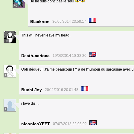
Je ne suis donc pas le seul
30
Blackrom
30/05/2014 23:58:17
This will never leave my head.
30
Death-carioca
19/03/2014 18:32:20
Ooh dégueu ! J'aime beaucoup ! Y a de l'humour du sarcasme avec u
1
Buchi Joy
20/11/2016 20:01:48
i love dis....
1
niconicoYEET
07/07/2018 22:03:02