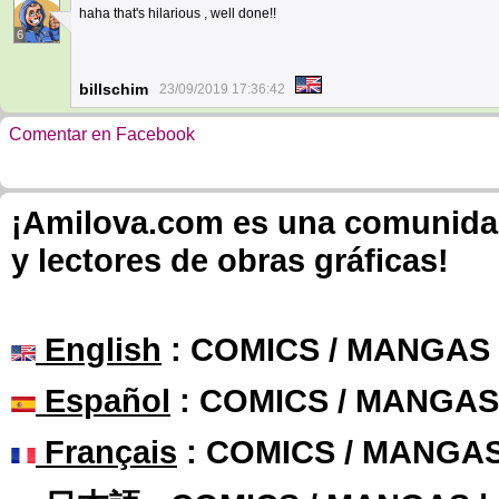
haha that's hilarious , well done!!
6
billschim
23/09/2019 17:36:42
Comentar en Facebook
¡Amilova.com es una comunidad 
y lectores de obras gráficas!
English
: COMICS / MANGAS
Español
: COMICS / MANGAS
Français
: COMICS / MANGA