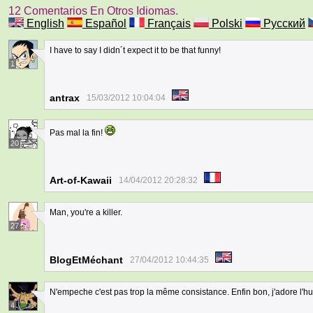
12 Comentarios En Otros Idiomas.
English
Español
Français
Polski
Русский
I have to say I didn´t expect it to be that funny!
1
antrax
15/03/2012 10:04:04
Pas mal la fin!
20
Art-of-Kawaii
14/04/2012 20:28:32
Man, you're a killer.
27
BlogEtMéchant
27/04/2012 10:44:35
N'empeche c'est pas trop la même consistance. Enfin bon, j'adore l'h
4