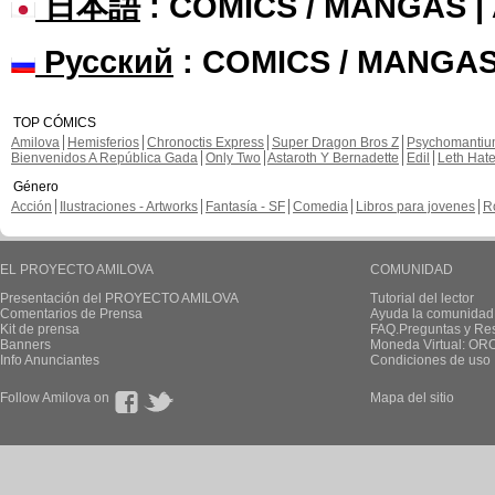
日本語
: COMICS / MANGAS 
Русский
: COMICS / MANGAS
TOP CÓMICS
Amilova
Hemisferios
Chronoctis Express
Super Dragon Bros Z
Psychomanti
Bienvenidos A República Gada
Only Two
Astaroth Y Bernadette
Edil
Leth Hat
Género
Acción
Ilustraciones - Artworks
Fantasía - SF
Comedia
Libros para jovenes
R
EL PROYECTO AMILOVA
COMUNIDAD
Presentación del PROYECTO AMILOVA
Tutorial del lector
Comentarios de Prensa
Ayuda la comunidad
Kit de prensa
FAQ.Preguntas y Re
Banners
Moneda Virtual: OR
Info Anunciantes
Condiciones de uso
Follow Amilova on
Mapa del sitio