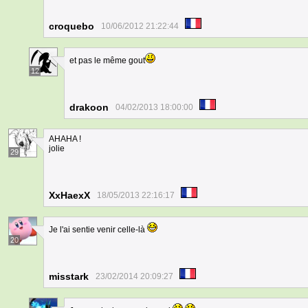
croquebo
10/06/2012 21:22:44
et pas le même gout
12
drakoon
04/02/2013 18:00:00
AHAHA !
jolie
29
XxHaexX
18/05/2013 22:16:17
Je l'ai sentie venir celle-là
20
misstark
23/02/2014 20:09:27