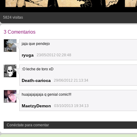
5824 visitas
3 Comentarios
jaja que pendejo
1
ryuga
23/05/2012 02:28:48
:O leche de toro xD
30
Death-carioca
29/06/2012 21:13:34
huajajajajaja q genial comic!!!
2
MaetzyDemon
03/10/2013 19:34:13
Conéctate para comentar