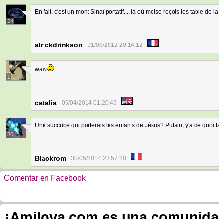
En fait, c'est un mont Sinaï portatif.... là où moise reçois les table de la l
24
alrickdrinkson
01/06/2012 20:14:12
waw
1
catalia
05/04/2014 01:20:49
Une succube qui porterais les enfants de Jésus? Putain, y'a de quoi f
30
Blackrom
30/05/2014 23:57:20
Comentar en Facebook
¡Amilova.com es una comunidad 