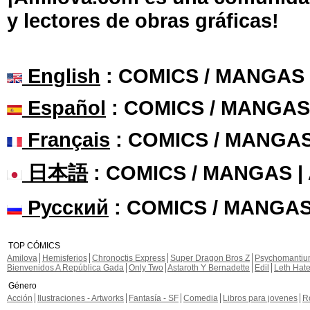
y lectores de obras gráficas!
English
: COMICS / MANGAS
Español
: COMICS / MANGAS
Français
: COMICS / MANGA
日本語
: COMICS / MANGAS 
Русский
: COMICS / MANGAS
TOP CÓMICS
Amilova
Hemisferios
Chronoctis Express
Super Dragon Bros Z
Psychomanti
Bienvenidos A República Gada
Only Two
Astaroth Y Bernadette
Edil
Leth Hat
Género
Acción
Ilustraciones - Artworks
Fantasía - SF
Comedia
Libros para jovenes
R