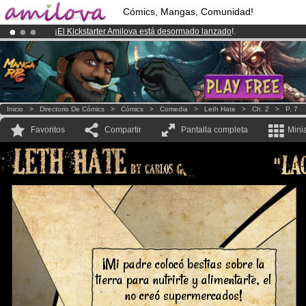
Cómics, Mangas, Comunidad!
¡
El Kickstarter Amilova está desormado lanzado
!.
¡Ya tenemos 134393
miembros
y 1208
Cómics y Mangas!
.
¡Conviertete en Premium por
3.95 euros
al mes!
Hazte Premium ya
Inicio
>
Directorio De Cómics
>
Cómics
>
Comedia
>
Leth Hate
>
Ch. 2
>
P. 7
Favoritos
Compartir
Pantalla completa
Mini
¡Mi padre colocó bestias sobre la
tierra para nutrirte y alimentarte, el
no creó supermercados!