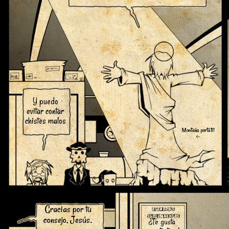
Y puedo
evitar contar
chistes malos
Montaña portátil
<-
Gracias por tu
consejo, Jesús.
¿Te gusta