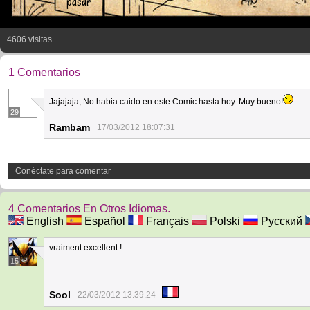
pasar
4606 visitas
1 Comentarios
Jajajaja, No habia caido en este Comic hasta hoy. Muy bueno!
29
Rambam
17/03/2012 18:07:31
Conéctate para comentar
4 Comentarios En Otros Idiomas.
English
Español
Français
Polski
Русский
vraiment excellent !
15
Sool
22/03/2012 13:39:24