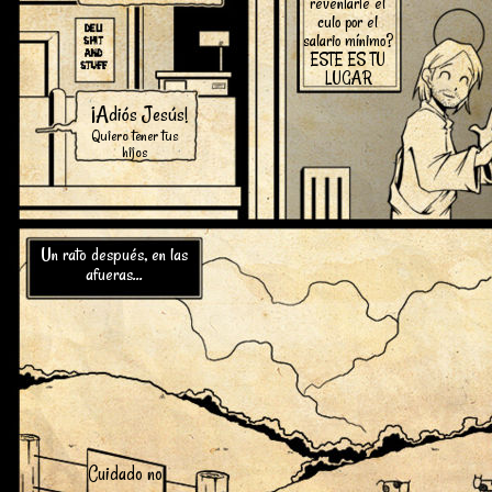
reventarte el
culo por el
salario mínimo?
ESTE ES TU
LUGAR
¡Adiós Jesús!
Quiero tener tus
hijos
Un rato después, en las
afueras...
Cuidado no