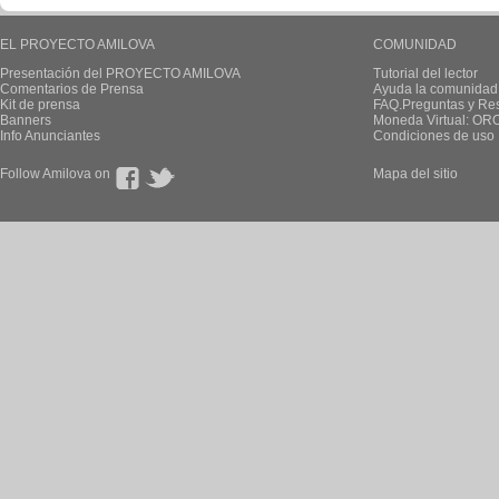
EL PROYECTO AMILOVA
COMUNIDAD
Presentación del PROYECTO AMILOVA
Tutorial del lector
Comentarios de Prensa
Ayuda la comunidad
Kit de prensa
FAQ.Preguntas y Re
Banners
Moneda Virtual: OR
Info Anunciantes
Condiciones de uso
Follow Amilova on
Mapa del sitio